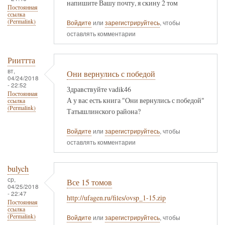
напишите Вашу почту, я скину 2 том
Постоянная
ссылка
(Permalink)
Войдите
или
зарегистрируйтесь
, чтобы
оставлять комментарии
Рииттта
вт,
Они вернулись с победой
04/24/2018
- 22:52
Здравствуйте vadik46
Постоянная
А у вас есть книга "Они вернулись с победой"
ссылка
(Permalink)
Татышлинского района?
Войдите
или
зарегистрируйтесь
, чтобы
оставлять комментарии
bulych
ср,
Все 15 томов
04/25/2018
- 22:47
http://ufagen.ru/files/ovsp_1-15.zip
Постоянная
ссылка
(Permalink)
Войдите
или
зарегистрируйтесь
, чтобы