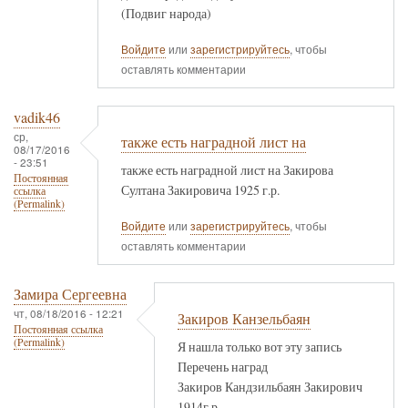
(Подвиг народа)
Войдите
или
зарегистрируйтесь
, чтобы
оставлять комментарии
vadik46
ср,
также есть наградной лист на
08/17/2016
- 23:51
также есть наградной лист на Закирова
Постоянная
Султана Закировича 1925 г.р.
ссылка
(Permalink)
Войдите
или
зарегистрируйтесь
, чтобы
оставлять комментарии
Замира Сергеевна
чт, 08/18/2016 - 12:21
Закиров Канзельбаян
Постоянная ссылка
(Permalink)
Я нашла только вот эту запись
Перечень наград
Закиров Кандзильбаян Закирович
1914г.р.