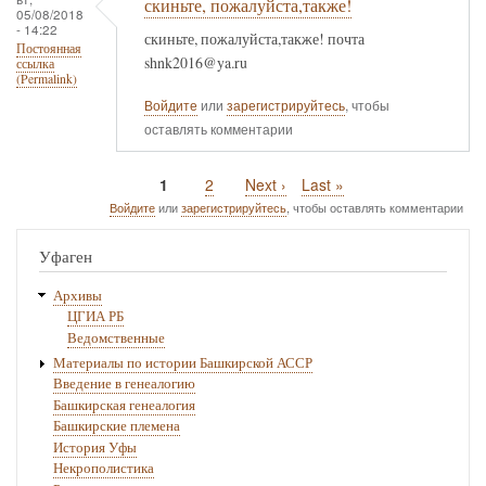
скиньте, пожалуйста,также!
05/08/2018
- 14:22
скиньте, пожалуйста,также! почта
Постоянная
shnk2016@ya.ru
ссылка
(Permalink)
Войдите
или
зарегистрируйтесь
, чтобы
оставлять комментарии
Текущая
1
Page
2
Следующая
Next ›
Последняя
Last »
Нумерация
страница
страница
страница
Войдите
или
зарегистрируйтесь
, чтобы оставлять комментарии
страниц
Уфаген
Архивы
ЦГИА РБ
Ведомственные
Материалы по истории Башкирской АССР
Введение в генеалогию
Башкирская генеалогия
Башкирские племена
История Уфы
Некрополистика