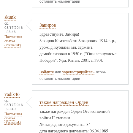
оставлять комментарии
skunk
ср,
Закиров
08/17/2016
- 23:46
Здравствуйте, Замира!
Постоянная
Закиров Камзельбаян Закирович, 1914 г. р.,
ссылка
(Permalink)
урож. д. Кубиязы, мл. сержант,
демобилизован в 1950 г. ("Они вернулись с
Победой", Уфа: Китап, 2001, с. 390).
Войдите
или
зарегистрируйтесь
, чтобы
оставлять комментарии
vadik46
ср,
также награжден Орден
08/17/2016
- 23:49
также награжден Орден Отечественной
Постоянная
войны II степени
ссылка
(Permalink)
№ наградного документа: 84
дата наградного документа: 06.04.1985