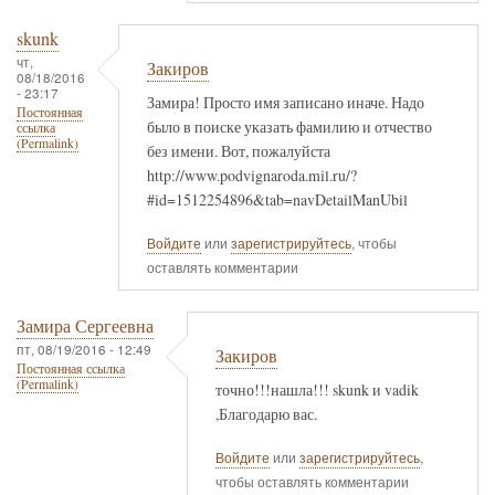
skunk
чт,
Закиров
08/18/2016
- 23:17
Замира! Просто имя записано иначе. Надо
Постоянная
было в поиске указать фамилию и отчество
ссылка
(Permalink)
без имени. Вот, пожалуйста
http://www.podvignaroda.mil.ru/?
#id=1512254896&tab=navDetailManUbil
Войдите
или
зарегистрируйтесь
, чтобы
оставлять комментарии
Замира Сергеевна
пт, 08/19/2016 - 12:49
Закиров
Постоянная ссылка
(Permalink)
точно!!!нашла!!! skunk и vadik
,Благодарю вас.
Войдите
или
зарегистрируйтесь
,
чтобы оставлять комментарии