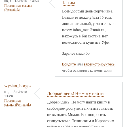
сб, 10/15/2016 - 13:53
15 том
Постоянная ссылка
(Permalink)
Всем добрый день форумчане.
Вышлите пожалуйста 15 том,
дополнительный, у кого есть на
почту ildan_mcc@mail.ru ,
нахожусь в Казахстане, нет
возможности купить в Уфе.
Заранее спасибо
Войдите
или
зарегистрируйтесь
,
чтобы оставлять комментарии
wystan_borges
пт, 02/02/2018 -
Добрый день! Не могу найти
14:28
Постоянная
Добрый день! Не могу найти книгу в
ссылка (Permalink)
свободном доступе, а с китапа заказать
не выходит. Можно Вас попросить
скинуть том с Ленинским и Кировским
районом г.Уфы на почту? Если не