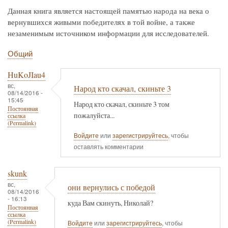
Данная книга является настоящей памятью народа на века о
вернувшихся живыми победителях в той войне, а также
незаменимым источником информации для исследователей.
Общий
HuKoJIau4
вс,
Народ кто скачал, скиньте 3
08/14/2016 -
15:45
Народ кто скачал, скиньте 3 том
Постоянная
пожалуйста...
ссылка
(Permalink)
Войдите
или
зарегистрируйтесь
, чтобы
оставлять комментарии
skunk
вс,
они вернулись с победой
08/14/2016
- 16:13
куда Вам скинуть, Николай?
Постоянная
ссылка
(Permalink)
Войдите
или
зарегистрируйтесь
, чтобы