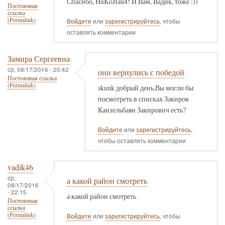
Спасибо, HuKoJIau4! И Вам, Вадик, тоже :))
Постоянная
ссылка
(Permalink)
Войдите
или
зарегистрируйтесь
, чтобы
оставлять комментарии
Замира Сергеевна
ср, 08/17/2016 - 20:42
они вернулись с победой
Постоянная ссылка
(Permalink)
skunk добрый день,Вы могли бы
посмотреть в списках Закиров
Канзельбаян Закирович есть?
Войдите
или
зарегистрируйтесь
,
чтобы оставлять комментарии
vadik46
ср,
а какой район смотреть
08/17/2016
- 22:15
а какой район смотреть
Постоянная
ссылка
(Permalink)
Войдите
или
зарегистрируйтесь
, чтобы