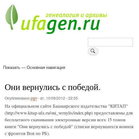
Перейти
к
основному
содержанию
Поиск
Показать — Основная навигация
Основная
навигация
Деревни
Форум
Поиск земляков
Татарские имена
Блоги
Войти
Поддержи Уфаген!
Они вернулись с победой.
Опубликовано
pgn
-
вт, 10/09/2012 - 22:35
На официальном сайте Башкирского издательства "КИТАП"
(http://www.kitap-ufa.ru/oni_vernylis/index.php) предоставлены для
бесплатного скачивания электронные версии всех 15 томов
книги "Они вернулись с победой" (списки вернувшихся воинов
с фронтов Вов по РБ).