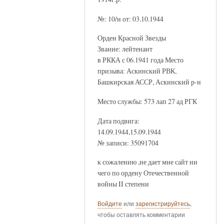
№: 10/н от: 03.10.1944
Орден Красной Звезды
Звание: лейтенант
в РККА с 06.1941 года Место
призыва: Аскинский РВК,
Башкирская АССР, Аскинский р-н
Место службы: 573 лап 27 ад РГК
Дата подвига:
14.09.1944,15.09.1944
№ записи: 35091704
к сожалению ,не дает мне сайт ни
чего по ордену Отечественной
войны II степени
Войдите
или
зарегистрируйтесь
,
чтобы оставлять комментарии