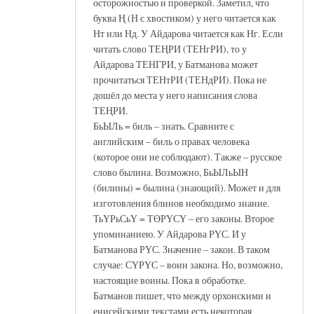
осторожностью и проверкой. Заметил, что
буква Ң (Н с хвостиком) у него читается как
Нт или Нд. У Айдарова читается как Нг. Если
читать слово ТЕҢРИ (ТЕНгРИ), то у
Айдарова ТЕНГРИ, у Батманова может
прочитаться ТЕНтРИ (ТЕНдРИ). Пока не
дошёл до места у него написания слова
ТЕҢРИ.
БьЫЛь = биль – знать. Сравните с
английским – биль о правах человека
(которое они не соблюдают). Также – русское
слово былина. Возможно, БьЫЛьЫН
(билины) = былина (знающий). Может и для
изготовления блинов необходимо знание.
ТьҮРьСьҮ = ТӨРҮСҮ – его законы. Второе
упоминаниею. У Айдарова РҮС. И у
Батманова РҮС. Значение – закон. В таком
случае: СҮРҮС – воин закона. Но, возможно,
настоящие воины. Пока в обработке.
Батманов пишет, что между орхонскими и
енисейскими текстами есть некоторая