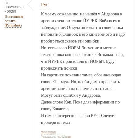
вт,
Рус.
08/29/2023
- 00:59
К моему сожалению, не нашёл у Айдарова в
Постоянная
древних текстах слово ЙҮРЕК. Ввёл всех в
ссылка
(Permalink)
заблуждение. Откуда он взял это слово, пока
непонятно. Ошибок в его книге много и надо
пробираться сквозь эти ошибки.
Но, есть слово ЙОРЫ. Значение и места в
текстах показано на картинке. Возможно-ли,
что ЙҮРЕК произошло от ЙОРЫ?. Буду
продолжать поиски.
На картинке показана тамга, обозначающая
слово ЕР - муж. Но, необходимо проверить
древние записи на наличие этого слова.
Могут быть ошибки у Айдарова.
Далее слово Көк. Пока для информации по
слову Кокчетав.
И самое интересное: слово РҮС. Следует
проверить текст.