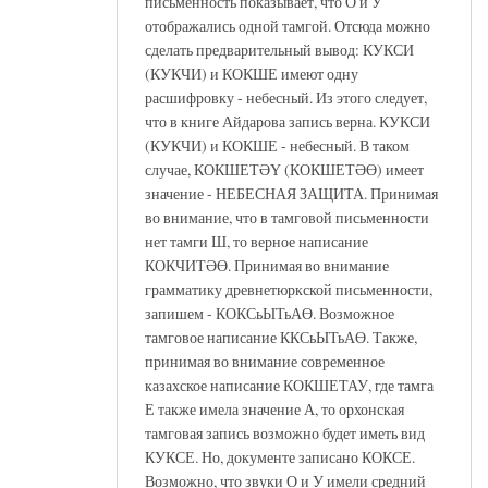
письменность показывает, что О и У
отображались одной тамгой. Отсюда можно
сделать предварительный вывод: КУКСИ
(КУКЧИ) и КОКШЕ имеют одну
расшифровку - небесный. Из этого следует,
что в книге Айдарова запись верна. КУКСИ
(КУКЧИ) и КОКШЕ - небесный. В таком
случае, КОКШЕТӘҮ (КОКШЕТӘӨ) имеет
значение - НЕБЕСНАЯ ЗАЩИТА. Принимая
во внимание, что в тамговой письменности
нет тамги Ш, то верное написание
КОКЧИТӘӨ. Принимая во внимание
грамматику древнетюркской письменности,
запишем - КОКСьЫТьАӨ. Возможное
тамговое написание ККСьЫТьАӨ. Также,
принимая во внимание современное
казахское написание КОКШЕТАУ, где тамга
Е также имела значение А, то орхонская
тамговая запись возможно будет иметь вид
КУКСЕ. Но, документе записано КОКСЕ.
Возможно, что звуки О и У имели средний