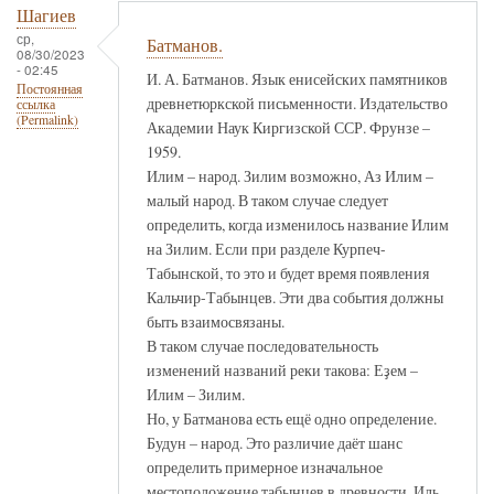
Шагиев
ср,
Батманов.
08/30/2023
- 02:45
И. А. Батманов. Язык енисейских памятников
Постоянная
древнетюркской письменности. Издательство
ссылка
(Permalink)
Академии Наук Киргизской ССР. Фрунзе –
1959.
Илим – народ. Зилим возможно, Аз Илим –
малый народ. В таком случае следует
определить, когда изменилось название Илим
на Зилим. Если при разделе Курпеч-
Табынской, то это и будет время появления
Кальчир-Табынцев. Эти два события должны
быть взаимосвязаны.
В таком случае последовательность
изменений названий реки такова: Еҙем –
Илим – Зилим.
Но, у Батманова есть ещё одно определение.
Будун – народ. Это различие даёт шанс
определить примерное изначальное
местоположение табынцев в древности. Иль