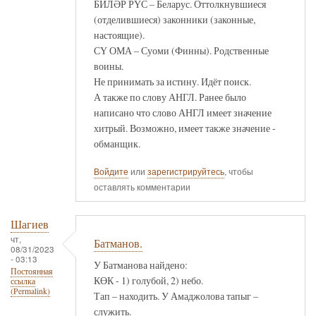
БИЛӘР РҮС – Беларус. Оттолкнувшиеся
(отделившиеся) законники (законные,
настоящие).
СҮ ОМА – Суоми (Финны). Родственные
воины.
Не принимать за истину. Идёт поиск.
А также по слову АНГЛ. Ранее было
написано что слово АНГЛ имеет значение
хитрый. Возможно, имеет также значение -
обманщик.
Войдите
или
зарегистрируйтесь
, чтобы
оставлять комментарии
Шагиев
чт,
Батманов.
08/31/2023
- 03:13
У Батманова найдено:
Постоянная
КӨК - 1) голубой, 2) небо.
ссылка
(Permalink)
Тап – находить. У Амаджолова тапыг –
служить.