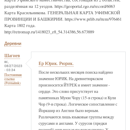
разделённая на 12 уездов. https://geoportal.rgo.ru/record/6063
Карта Красильникова. ГЕНЕРАЛЬНАЯ КАРТА УФИМСКОЙ
ПРОВИНЦИИ И БАШКИРИИ. https://www.prlib.ru/item/976461
Карта 1802 года.
http://retromap.ru/1418023_z8_54.314386,56.673889
Деревни
Шагиев
вс,
Ер Юрик. Рюрик.
08/27/2023
- 03:34
После нескольких месяцев поиска найдено
Постоянная
значение ЮРИК. На древнетюркском
ссылка
(Permalink)
произносится ЙҮРЕК и имеет значение -
сердце. Это слово присутствует на
памятниках Муюн Чору (15-я строка) и Кули
Чор (9-я строка). Логическое сопоставление с
Йоркшир из Англии было верным.
Различаются лишь языковые группы между
сурусами и англами. У сурусов (предки
русичей) иртышская языковая группа. У