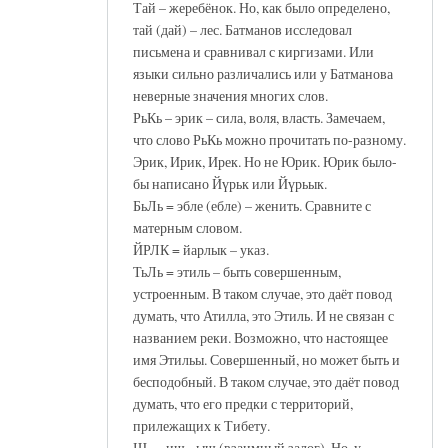
Тай – жеребёнок. Но, как было определено,
тай (дай) – лес. Батманов исследовал
письмена и сравнивал с киргизами. Или
языки сильно различались или у Батманова
неверные значения многих слов.
РьКь – эрик – сила, воля, власть. Замечаем,
что слово РьКь можно прочитать по-разному.
Эрик, Ирик, Ирек. Но не Юрик. Юрик было-
бы написано Йүрьк или Йүрьык.
БьЛь = эбле (ебле) – женить. Сравните с
матерным словом.
ЙРЛК = йарлык – указ.
ТьЛь = этиль – быть совершенным,
устроенным. В таком случае, это даёт повод
думать, что Атилла, это Этиль. И не связан с
названием реки. Возможно, что настоящее
имя Этильы. Совершенный, но может быть и
бесподобный. В таком случае, это даёт повод
думать, что его предки с территорий,
прилежащих к Тибету.
Ш = -иш, -ыш (взаимный залог). Но, у