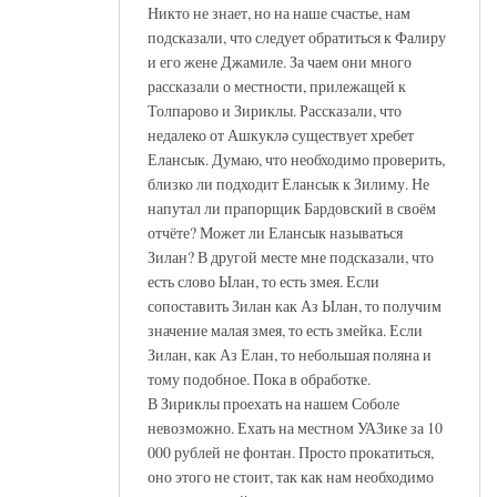
Никто не знает, но на наше счастье, нам
подсказали, что следует обратиться к Фалиру
и его жене Джамиле. За чаем они много
рассказали о местности, прилежащей к
Толпарово и Зириклы. Рассказали, что
недалеко от Ашкуклә существует хребет
Елансык. Думаю, что необходимо проверить,
близко ли подходит Елансык к Зилиму. Не
напутал ли прапорщик Бардовский в своём
отчёте? Может ли Елансык называться
Зилан? В другой месте мне подсказали, что
есть слово Ылан, то есть змея. Если
сопоставить Зилан как Аз Ылан, то получим
значение малая змея, то есть змейка. Если
Зилан, как Аз Елан, то небольшая поляна и
тому подобное. Пока в обработке.
В Зириклы проехать на нашем Соболе
невозможно. Ехать на местном УАЗике за 10
000 рублей не фонтан. Просто прокатиться,
оно этого не стоит, так как нам необходимо