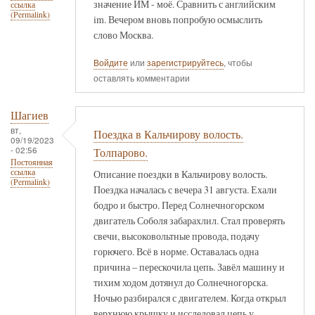
значение ИМ - моё. Сравнить с английским
ссылка
(Permalink)
im. Вечером вновь попробую осмыслить
слово Москва.
Войдите
или
зарегистрируйтесь
, чтобы
оставлять комментарии
Шагиев
вт,
Поездка в Кальчирову волость.
09/19/2023
- 02:56
Толпарово.
Постоянная
ссылка
Описание поездки в Кальчирову волость.
(Permalink)
Поездка началась с вечера 31 августа. Ехали
бодро и быстро. Перед Солнечногорском
двигатель Соболя забарахлил. Стал проверять
свечи, высоковольтные провода, подачу
горючего. Всё в норме. Оставалась одна
причина – перескочила цепь. Завёл машину и
тихим ходом дотянул до Солнечногорска.
Ночью разбирался с двигателем. Когда открыл
верхнюю крышку и исследовал цепь у