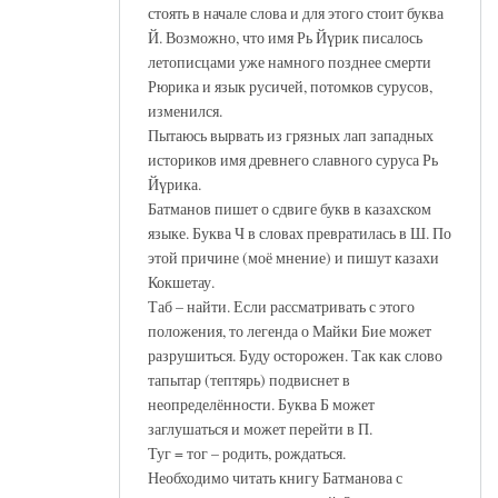
стоять в начале слова и для этого стоит буква
Й. Возможно, что имя Рь Йүрик писалось
летописцами уже намного позднее смерти
Рюрика и язык русичей, потомков сурусов,
изменился.
Пытаюсь вырвать из грязных лап западных
историков имя древнего славного суруса Рь
Йүрика.
Батманов пишет о сдвиге букв в казахском
языке. Буква Ч в словах превратилась в Ш. По
этой причине (моё мнение) и пишут казахи
Кокшетау.
Таб – найти. Если рассматривать с этого
положения, то легенда о Майки Бие может
разрушиться. Буду осторожен. Так как слово
тапытар (тептярь) подвиснет в
неопределённости. Буква Б может
заглушаться и может перейти в П.
Туг = тог – родить, рождаться.
Необходимо читать книгу Батманова с