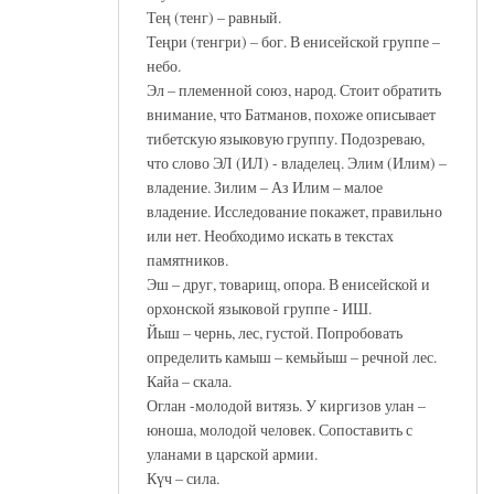
Тең (тенг) – равный.
Теңри (тенгри) – бог. В енисейской группе –
небо.
Эл – племенной союз, народ. Стоит обратить
внимание, что Батманов, похоже описывает
тибетскую языковую группу. Подозреваю,
что слово ЭЛ (ИЛ) - владелец. Элим (Илим) –
владение. Зилим – Аз Илим – малое
владение. Исследование покажет, правильно
или нет. Необходимо искать в текстах
памятников.
Эш – друг, товарищ, опора. В енисейской и
орхонской языковой группе - ИШ.
Йыш – чернь, лес, густой. Попробовать
определить камыш – кемьйыш – речной лес.
Кайа – скала.
Оглан -молодой витязь. У киргизов улан –
юноша, молодой человек. Сопоставить с
уланами в царской армии.
Күч – сила.