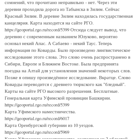
сомнений, что прочитано неправильно - нет. Через эти
деревни проходила дорога из Табынска в Зилим. Сейчас
Красный Зилим. В деревне Зилим находилась государственная
канцелярия. Карта находится на сайте РГО.
https://geoportal.rgo.ru/record/5399 Отсюда следует вывод, что
деревню с современным названием Юлуково, вероятно
основал некий Апас. А Сабаево - некий Таус. Теперь
информация по Коварды. Было произведено лингвистическое
исследование этого слова. Это слово очень распространено в
Сибири, Европе и Ближнем Востоке. Была предпринята
поездка на Алтай для установления значений некоторых слов.
Позже я опишу произведённое исследование. Вкратце. Слово
Коварды переводится с древнего тюркского как "бледный".
Карты на сайте РГО высокого разрешения. Бесплатные.
Генеральная карта Уфимской провинции Башкирии.
https://geoportal.rgo.ru/record/5399
Карта Уфимского наместничества.
https://geoportal.rgo.ru/record/6017
Карта Оренбургской губернии из 10 уездов.
https://geoportal.rgo.ru/record/5969
Карта Уфимского наместничества, состоящая из 2 областей,