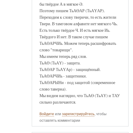
бы твёрдое А в мягкое Ә.
Поэтому пишем ТьАӨАР (ТьАҮАР).
Переходим к слову тверичи, то есть жители
Твери. В тамговом алфавите нет мягкого Чь.
Есть только твёрдое Ч. И есть мягкое Иь.
Твёрдого И нет. В таком случае пишем
ТьАӨАРЧИь. Можем теперь расшифровать
слово "товарищи".
Мы имеем теперь ряд слов.
ТьАӨ (ТьАҮ) - защита.
ТьАӨАР ТьАҮАр) - защищённый.
ТьАӨАРЧИь - защитники.
ТьАӨАРЫНи - под защитой (современное
слово таверна).
Мы видим наглядно, что ТьАӨ (ТьАҮ) и ТАУ
сильно различаются.
Войдите
или
зарегистрируйтесь
, чтобы
оставлять комментарии