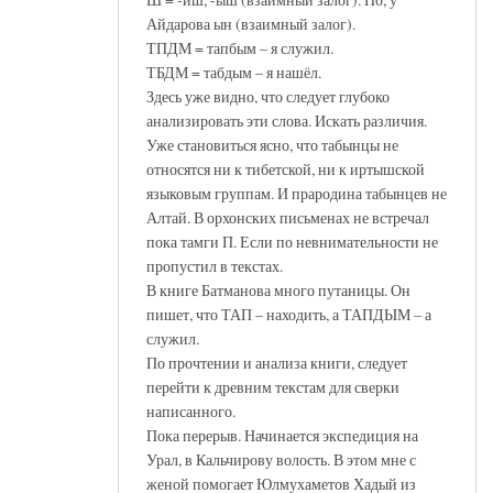
Айдарова ын (взаимный залог).
ТПДМ = тапбым – я служил.
ТБДМ = табдым – я нашёл.
Здесь уже видно, что следует глубоко
анализировать эти слова. Искать различия.
Уже становиться ясно, что табынцы не
относятся ни к тибетской, ни к иртышской
языковым группам. И прародина табынцев не
Алтай. В орхонских письменах не встречал
пока тамги П. Если по невнимательности не
пропустил в текстах.
В книге Батманова много путаницы. Он
пишет, что ТАП – находить, а ТАПДЫМ – а
служил.
По прочтении и анализа книги, следует
перейти к древним текстам для сверки
написанного.
Пока перерыв. Начинается экспедиция на
Урал, в Кальчирову волость. В этом мне с
женой помогает Юлмухаметов Хадый из