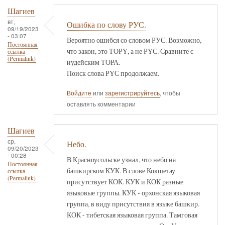
Шагиев
вт,
Ошибка по слову РУС.
09/19/2023
- 03:07
Вероятно ошибся со словом РУС. Возможно,
Постоянная
что закон, это ТӨРҮ, а не РҮС. Сравните с
ссылка
(Permalink)
иудейским ТОРА.
Поиск слова РҮС продолжаем.
Войдите
или
зарегистрируйтесь
, чтобы
оставлять комментарии
Шагиев
ср,
Небо.
09/20/2023
- 00:28
В Красноусольске узнал, что небо на
Постоянная
башкирском КУК. В слове Кокшетау
ссылка
(Permalink)
присутствует КОК. КУК и КОК разные
языковые группы. КУК - орхонская языковая
группа, в виду присутствия в языке башкир.
КОК - тибетская языковая группа. Тамговая