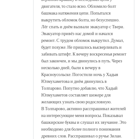
двигателя, то стало ясно. Обломило болт
башмака натяжения цепи. Попытался
выкрутить обломок болта, но безуспешно.
Лёг спать и днём вызвали эвакуатор с Твери.
Эвакуатор привёз нас домой и начался
ремонт. С трудом обломок выкрутил. Думал,
будет похуже. Не пришлось высверливать и
забивать штифт. К вечеру воскресенья ремонт
был закончен, и мы двинулись в путь. Через
несколько дней, были к вечеру в
Красноусольске. Погостили ночь у Хадыя
Юлмухаметова и днём двинулись в
Толпарово. Попутно добавлю, что Хадый
Юлмухаметов составляет шежере для
желающих узнать свою родословную.
В Толпарово, активно расспрашивал жителей
на интересующие меня вопросы. Показывал
башкирские буквы и слушал их звучание. Это
необходимо для более полного понимания
древних слов. Расспрашивал о ручье Зилан.