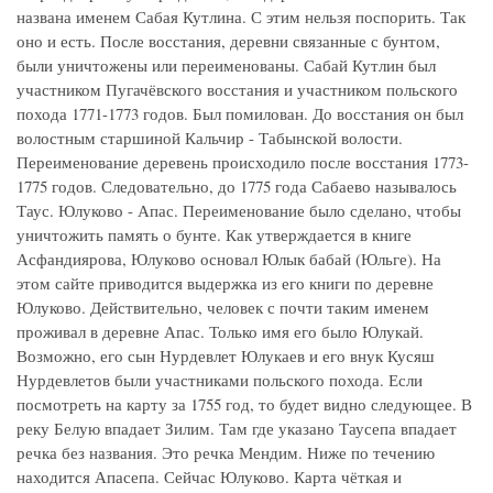
названа именем Сабая Кутлина. С этим нельзя поспорить. Так
оно и есть. После восстания, деревни связанные с бунтом,
были уничтожены или переименованы. Сабай Кутлин был
участником Пугачёвского восстания и участником польского
похода 1771-1773 годов. Был помилован. До восстания он был
волостным старшиной Кальчир - Табынской волости.
Переименование деревень происходило после восстания 1773-
1775 годов. Следовательно, до 1775 года Сабаево называлось
Таус. Юлуково - Апас. Переименование было сделано, чтобы
уничтожить память о бунте. Как утверждается в книге
Асфандиярова, Юлуково основал Юлык бабай (Юльге). На
этом сайте приводится выдержка из его книги по деревне
Юлуково. Действительно, человек с почти таким именем
проживал в деревне Апас. Только имя его было Юлукай.
Возможно, его сын Нурдевлет Юлукаев и его внук Кусяш
Нурдевлетов были участниками польского похода. Если
посмотреть на карту за 1755 год, то будет видно следующее. В
реку Белую впадает Зилим. Там где указано Таусепа впадает
речка без названия. Это речка Мендим. Ниже по течению
находится Апасепа. Сейчас Юлуково. Карта чёткая и