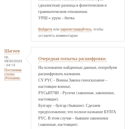
(диалектная) разница в фонетическом и
грамматическом отношении.
УРШ = уруш – битва.
Войдите
или
зарегистрируйтесь
, чтобы
оставлять комментарии
Шагиев
ср,
Очередная попытка расшифровки.
08/30/2023
- 04:13
На основании найденных данных, попробуем
Постоянная
расшифровать названия.
ссылка
(Permalink)
СҮ РҮС – Воины Закона (иносказание –
настоящие воины).
РҮСьИТЧИ – Русичи (законные, законники,
настоящие).
Булгару – булгар (бывшие). Сделаем
предположение, что полное название БУЛГА
РҮС. В этом случае – бывшие законники
(законные, настоящие).