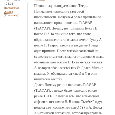
- 03:36
Потихоньку шлифуем слово Тверь.
Постоянная
Применяем написание тамговой
ссылка
(Permalink)
письменности. Получаем более правильное
написание и произношение. ТьАӨАР
(ТьАҮАР). Почему не применил Букву Е
после Ть? По причине того, что слова
образованные от этого слова имеют букву А
после Т. Тавро, таверна и так далее. И ещё
одна причина. После мягкой согласной не
существует мягкого гласного тамгового знака
обозначающее мягкое Е. Есть мягкая гласная
А, которая обозначается как Ә. Далее. Мягкие
гласные У, обозначаются как Ө и Ү и они
пишутся в текстах.
Далее. Почему решил написать ТьАӨАР
(ТьАҮАР), а не как было написано мною
ранее ТӘӨӘР? Дело в том, что в тамговом
алфавите нет тамги Ә. В слове ТьАӨАР идут
подряд две гласные: мягкая Ө (Ү) и А. Перед
А нет мягкой согласной, которая превратила