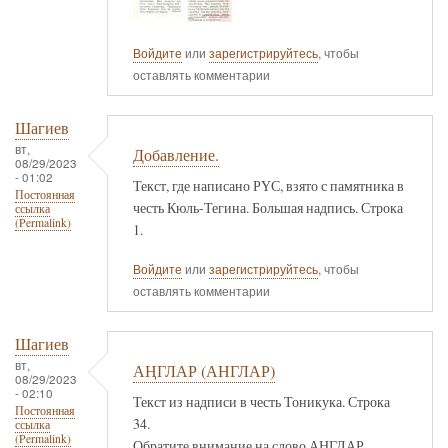
Войдите
или
зарегистрируйтесь
, чтобы
оставлять комментарии
Шагиев
вт,
Добавление.
08/29/2023
- 01:02
Текст, где написано РҮС, взято с памятника в
Постоянная
честь Кюль-Тегина. Большая надпись. Строка
ссылка
(Permalink)
1.
Войдите
или
зарегистрируйтесь
, чтобы
оставлять комментарии
Шагиев
вт,
АҢГЛАР (АНГЛАР)
08/29/2023
- 02:10
Текст из надписи в честь Тоникука. Строка
Постоянная
34.
ссылка
(Permalink)
Обратите внимание на слово АҢГЛАР