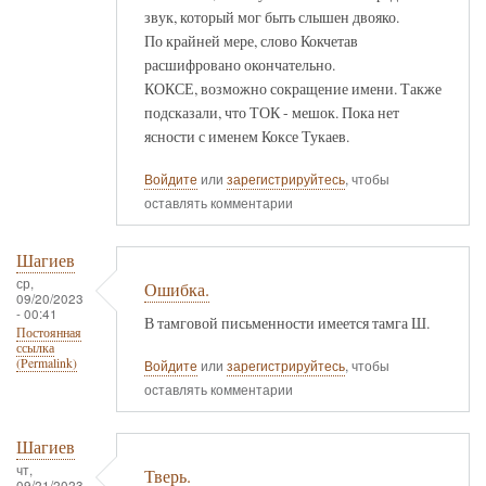
звук, который мог быть слышен двояко.
По крайней мере, слово Кокчетав
расшифровано окончательно.
КОКСЕ, возможно сокращение имени. Также
подсказали, что ТОК - мешок. Пока нет
ясности с именем Коксе Тукаев.
Войдите
или
зарегистрируйтесь
, чтобы
оставлять комментарии
Шагиев
ср,
Ошибка.
09/20/2023
- 00:41
В тамговой письменности имеется тамга Ш.
Постоянная
ссылка
(Permalink)
Войдите
или
зарегистрируйтесь
, чтобы
оставлять комментарии
Шагиев
чт,
Тверь.
09/21/2023