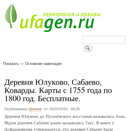
Перейти
к
основному
содержанию
Поиск
Показать — Основная навигация
Основная
навигация
Деревни
Форум
Поиск земляков
Татарские имена
Блоги
Войти
Поддержи Уфаген!
Деревня Юлуково, Сабаево,
Коварды. Карты с 1755 года по
1800 год. Бесплатные.
Опубликовано
Шагиев
-
пт, 09/25/2020 - 08:25
Деревня Юлуково до Пугачёвского восстания называлась Апас.
Рядом деревня Сабаево ранее называлась Таус. В книге у
Асфандиярова утверждается, что деревня Сабаево была