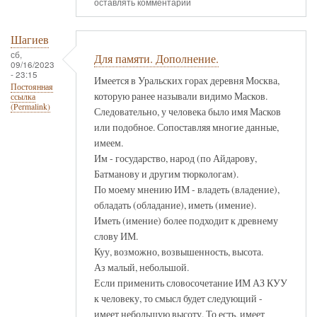
оставлять комментарии
Шагиев
сб,
Для памяти. Дополнение.
09/16/2023
- 23:15
Имеется в Уральских горах деревня Москва,
Постоянная
которую ранее называли видимо Масков.
ссылка
(Permalink)
Следовательно, у человека было имя Масков
или подобное. Сопоставляя многие данные,
имеем.
Им - государство, народ (по Айдарову,
Батманову и другим тюркологам).
По моему мнению ИМ - владеть (владение),
обладать (обладание), иметь (имение).
Иметь (имение) более подходит к древнему
слову ИМ.
Куу, возможно, возвышенность, высота.
Аз малый, небольшой.
Если применить словосочетание ИМ АЗ КУУ
к человеку, то смысл будет следующий -
имеет небольшую высоту. То есть, имеет