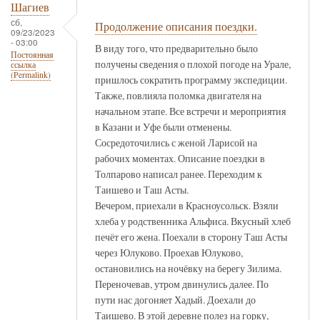
Шагиев
сб,
Продолжение описания поездки.
09/23/2023
- 03:00
В виду того, что предварительно было
Постоянная
получены сведения о плохой погоде на Урале,
ссылка
(Permalink)
пришлось сократить программу экспедиции.
Также, повлияла поломка двигателя на
начальном этапе. Все встречи и мероприятия
в Казани и Уфе были отменены.
Сосредоточились с женой Ларисой на
рабочих моментах. Описание поездки в
Толпарово написал ранее. Переходим к
Таишево и Таш Асты.
Вечером, приехали в Красноусольск. Взяли
хлеба у родственника Альфиса. Вкусный хлеб
печёт его жена. Поехали в сторону Таш Асты
через Юлуково. Проехав Юлуково,
остановились на ночёвку на берегу Зилима.
Переночевав, утром двинулись далее. По
пути нас догоняет Хадый. Доехали до
Таишево. В этой деревне полез на горку,