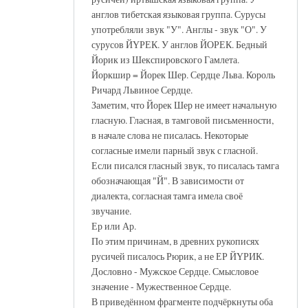
англов тибетская языковая группа. Сурусы
употребляли звук "У". Англы - звук "О". У
сурусов ЙҮРЕК. У англов ЙОРЕК. Бедный
Йорик из Шекспировского Гамлета.
Йоркшир = Йорек Шер. Сердце Льва. Король
Ричард Львиное Сердце.
Заметим, что Йорек Шер не имеет начальную
гласную. Гласная, в тамговой письменности,
в начале слова не писалась. Некоторые
согласные имели парный звук с гласной.
Если писался гласный звук, то писалась тамга
обозначающая "Й". В зависимости от
диалекта, согласная тамга имела своё
звучание.
Ер или Ар.
По этим причинам, в древних рукописях
русичей писалось Рюрик, а не ЕР ЙҮРИК.
Дословно - Мужское Сердце. Смысловое
значение - Мужественное Сердце.
В приведённом фрагменте подчёркнуты оба