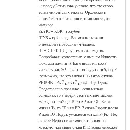
– народ у Батманова указано, что это слово
есть в енисейских текстах. Орхонская и
енисейская письменность отличаются, но
немного.
КьҮКь = КӨК – голубой.
ШУБ = суб – вода. Возможно, можно
определить прародину чувашей.
Ш = ЭШ (ИШ) -друг, ехать иноходью.
Попробовать сопоставить с именем Ишкутла.
Пока для памяти. У Батманова мягкое Р
читается как ЭР. Пока не вижу у него букву Е.
Возможно, что это также Е. В таком случае:
РЮРИК – Рь Йүрек (Йүрик) – Ер Юрик.
Представлено правило: - если мягкая
согласная, то впереди стоит мягкая гласная.
Наглядно - твёрдая Р, то АР или ОР. Если
мягкая Ть, то ЭР или ЕР. В слове Рюрик после
Р идёт Ю. Подразумевается мягкая Р (Рь). Но,
в слове Йүрик стоит мягкая гласная, на
которую указывает буква Й. Гласная не может