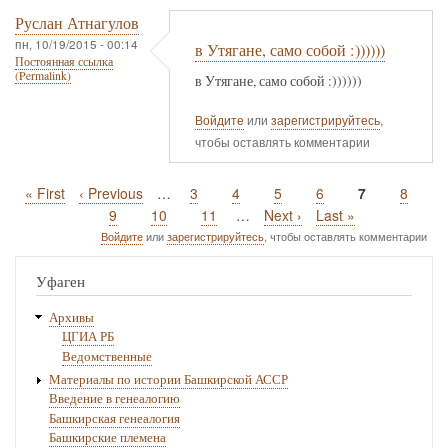
Руслан Атнагулов
пн, 10/19/2015 - 00:14
в Утягане, само собой :))))))
Постоянная ссылка
(Permalink)
в Утягане, само собой :))))))
Войдите
или
зарегистрируйтесь
,
чтобы оставлять комментарии
Первая
« First
Предыдущая
‹ Previous
…
Page
3
Page
4
Page
5
Page
6
Текущая
7
Page
8
Нумерация
страница
страница
страница
Page
9
Page
10
Page
11
…
Следующая
Next ›
Последняя
Last »
страниц
страница
страница
Войдите
или
зарегистрируйтесь
, чтобы оставлять комментарии
Уфаген
Архивы
ЦГИА РБ
Ведомственные
Материалы по истории Башкирской АССР
Введение в генеалогию
Башкирская генеалогия
Башкирские племена