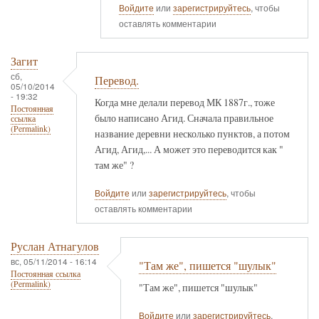
Войдите
или
зарегистрируйтесь
, чтобы
оставлять комментарии
Загит
сб,
Перевод.
05/10/2014
- 19:32
Когда мне делали перевод МК 1887г., тоже
Постоянная
было написано Агид. Сначала правильное
ссылка
(Permalink)
название деревни несколько пунктов, а потом
Агид, Агид,... А может это переводится как "
там же" ?
Войдите
или
зарегистрируйтесь
, чтобы
оставлять комментарии
Руслан Атнагулов
вс, 05/11/2014 - 16:14
"Там же", пишется "шулык"
Постоянная ссылка
(Permalink)
"Там же", пишется "шулык"
Войдите
или
зарегистрируйтесь
,