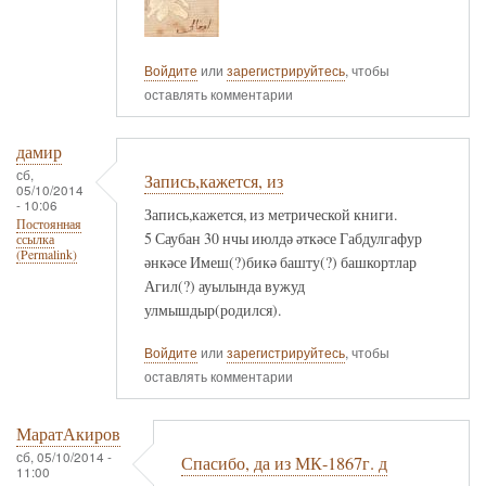
Войдите
или
зарегистрируйтесь
, чтобы
оставлять комментарии
дамир
сб,
Запись,кажется, из
05/10/2014
- 10:06
Запись,кажется, из метрической книги.
Постоянная
5 Саубан 30 нчы июлдә әткәсе Габдулгафур
ссылка
(Permalink)
әнкәсе Имеш(?)бикә башту(?) башкортлар
Агил(?) ауылында вужуд
улмышдыр(родился).
Войдите
или
зарегистрируйтесь
, чтобы
оставлять комментарии
МаратАкиров
сб, 05/10/2014 -
Спасибо, да из МК-1867г. д
11:00