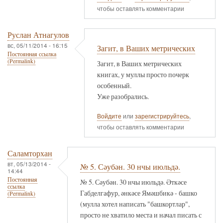
чтобы оставлять комментарии
Руслан Атнагулов
вс, 05/11/2014 - 16:15
Загит, в Ваших метрических
Постоянная ссылка
(Permalink)
Загит, в Ваших метрических
книгах, у муллы просто почерк
особенный.
Уже разобрались.
Войдите
или
зарегистрируйтесь
,
чтобы оставлять комментарии
Саламторхан
вт, 05/13/2014 -
№ 5. Сәубән. 30 нчы июльдә.
14:44
Постоянная
№ 5. Сәубән. 30 нчы июльдә. Әткәсе
ссылка
Габделгафур, әнкәсе Ямәшбикә - башко
(Permalink)
(мулла хотел написать "башкортлар",
просто не хватило места и начал писать с