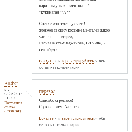
кара аны,упкэлэрмен, кызый
"куркнаган"?????
Соекле мэнгелек дускаем!
жэнэбезгэ ошбу рэсемне мэнгелек ядкэр
улмак очен идэрем,
Рабига Мухаммаджанова, 1916 нче, 6
сентябрдэ
Войдите
или
зарегистрируйтесь
, чтобы
оставлять комментарии
Alisher
вт,
перевод
02/25/2014
- 15:04
Спасибо огромное!
Постоянная
С уважением, Алишер.
ссылка
(Permalink)
Войдите
или
зарегистрируйтесь
, чтобы
оставлять комментарии