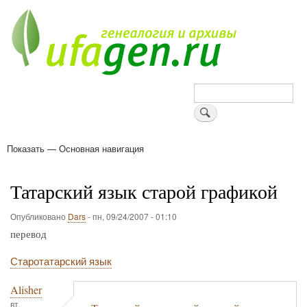
Перейти
к
основному
содержанию
Поиск
Показать — Основная навигация
Основная
навигация
Деревни
Форум
Поиск земляков
Татарские имена
Блоги
Войти
Поддержи Уфаген!
Татарский язык старой графикой
Опубликовано
Dars
-
пн, 09/24/2007 - 01:10
перевод
Старотатарский язык
Alisher
вт,