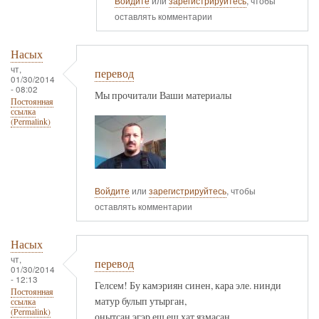
Войдите
или
зарегистрируйтесь
, чтобы
оставлять комментарии
Насых
чт,
перевод
01/30/2014
- 08:02
Мы прочитали Ваши материалы
Постоянная
ссылка
(Permalink)
Войдите
или
зарегистрируйтесь
, чтобы
оставлять комментарии
Насых
чт,
перевод
01/30/2014
- 12:13
Гелсем! Бу камэриян синен, кара эле. нинди
Постоянная
матур булып утырган,
ссылка
(Permalink)
онытсан эгэр,еш,еш хат язмасан,