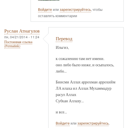
Войдите
или
зарегистрируйтесь
, чтобы
оставлять комментарии
Руслан Атнагулов
пн, 04/21/2014 - 11:24
Перевод
Постоянная ссылка
(Permalink)
Ильгиз,
к сожалению там нет имени.
оно либо было ниже, и осыпалось,
либо...
Биисми Аллах аррохман аррохийм
ЛА илаха ил Аллах Мухаммадур
расул Аллах
Субхан Аллаху...
и все...
Войдите
или
зарегистрируйтесь
,