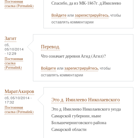
Постоянная
Спасибо, да из МК-1867г. д.Имилеево
ссылка (Permalink)
Войдите
или
зарегистрируйтесь
, чтобы
оставлять комментарии
Загит
сб,
Перевод.
05/10/2014
- 12:29
Что означает деревня Агид (Агил)?
Постоянная
ссылка
(Permalink)
Войдите
или
зарегистрируйтесь
, чтобы
оставлять комментарии
МаратАкиров
сб, 05/10/2014 -
Это д. Имилеево Николаевского
17:32
Постоянная
Это д. Имилеево Николаевского уезда
ссылка (Permalink)
Самарской губернии, ныне
Большечерниговского района
Самарской области