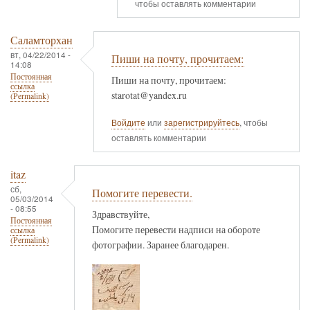
чтобы оставлять комментарии
Саламторхан
вт, 04/22/2014 -
Пиши на почту, прочитаем:
14:08
Постоянная
Пиши на почту, прочитаем:
ссылка
starotat@yandex.ru
(Permalink)
Войдите
или
зарегистрируйтесь
, чтобы
оставлять комментарии
itaz
сб,
Помогите перевести.
05/03/2014
- 08:55
Здравствуйте,
Постоянная
Помогите перевести надписи на обороте
ссылка
(Permalink)
фотографии. Заранее благодарен.