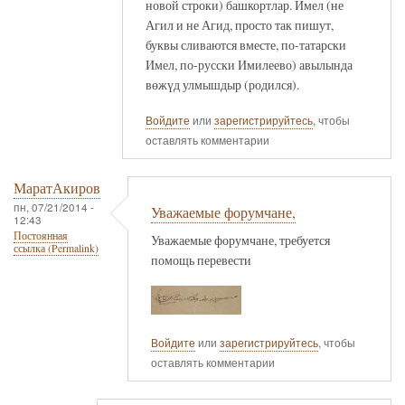
новой строки) башкортлар. Имел (не
Агил и не Агид, просто так пишут,
буквы сливаются вместе, по-татарски
Имел, по-русски Имилеево) авылында
вөжүд улмышдыр (родился).
Войдите
или
зарегистрируйтесь
, чтобы
оставлять комментарии
МаратАкиров
пн, 07/21/2014 -
Уважаемые форумчане,
12:43
Постоянная
Уважаемые форумчане, требуется
ссылка (Permalink)
помощь перевести
Войдите
или
зарегистрируйтесь
, чтобы
оставлять комментарии