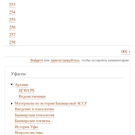
253
254
255
256
257
258
›
001
Перекрёстные
Войдите
или
зарегистрируйтесь
, чтобы оставлять комментарии
ссылки
книги
Уфаген
для
Архивы
Список
ЦГИА РБ
Ведомственные
поселенных
Материалы по истории Башкирской АССР
мест
Введение в генеалогию
Башкирская генеалогия
1877
Башкирские племена
История Уфы
Некрополистика