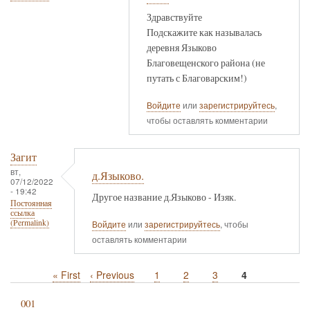
Здравствуйте
Подскажите как называлась
деревня Языково
Благовещенского района (не
путать с Благоварским!)
Войдите
или
зарегистрируйтесь
,
чтобы оставлять комментарии
Загит
вт,
д.Языково.
07/12/2022
- 19:42
Другое название д.Языково - Изяк.
Постоянная
ссылка
(Permalink)
Войдите
или
зарегистрируйтесь
, чтобы
оставлять комментарии
Первая
« First
Предыдущая
‹ Previous
Page
1
Page
2
Page
3
Текущая
4
Нумерация
страница
страница
страница
страниц
001