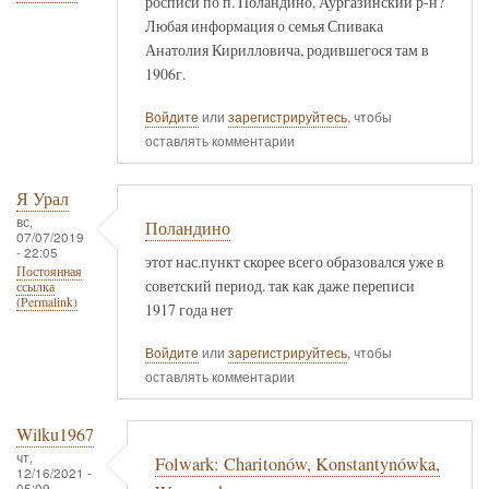
росписи по п. Поландино, Аургазинский р-н?
Любая информация о семья Спивака
Анатолия Кирилловича, родившегося там в
1906г.
Войдите
или
зарегистрируйтесь
, чтобы
оставлять комментарии
Я Урал
вс,
Поландино
07/07/2019
- 22:05
этот нас.пункт скорее всего образовался уже в
Постоянная
советский период. так как даже переписи
ссылка
(Permalink)
1917 года нет
Войдите
или
зарегистрируйтесь
, чтобы
оставлять комментарии
Wilku1967
чт,
Folwark: Charitonów, Konstantynówka,
12/16/2021 -
05:09