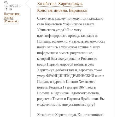
чт,
Хозяйство: Харитоновув,
12/16/2021 -
17:19
Константиновна, Варшавка
Постоянная
ссылка
Скажите, к какому приходу принадлежало
(Permalink)
село Харитонов Ууфийского велаята
Уфимского уезда? Я не могу
идентифицировать приход, так как я из
Польши, возможно, у вас есть возможность
найти запись в уфимском архиве. Я ищу
информацию о моем родственнике,
который был эвакуирован в Россию во
время Первой мировой войны в селе
Харитонув, работал там и, вероятно, тоже
умер. ФРАНЦИШЕК ДРАБИНСКИЙ жил в
Польше в деревне Пневно Хелмского
повета. Родился 18 января 1864 года в
Польше, в Едлинске Радомского повета,
родители Томаш и Паулина Драбински. Вы
можете помочь мне установить дату?
Хозяйство: Харитоновув, Константиновна,