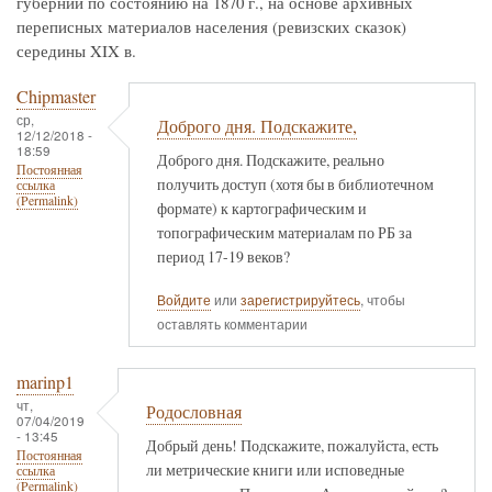
губернии по состоянию на 1870 г., на основе архивных
переписных материалов населения (ревизских сказок)
середины XIX в.
Chipmaster
ср,
Доброго дня. Подскажите,
12/12/2018 -
18:59
Доброго дня. Подскажите, реально
Постоянная
получить доступ (хотя бы в библиотечном
ссылка
(Permalink)
формате) к картографическим и
топографическим материалам по РБ за
период 17-19 веков?
Войдите
или
зарегистрируйтесь
, чтобы
оставлять комментарии
marinp1
чт,
Родословная
07/04/2019
- 13:45
Добрый день! Подскажите, пожалуйста, есть
Постоянная
ли метрические книги или исповедные
ссылка
(Permalink)