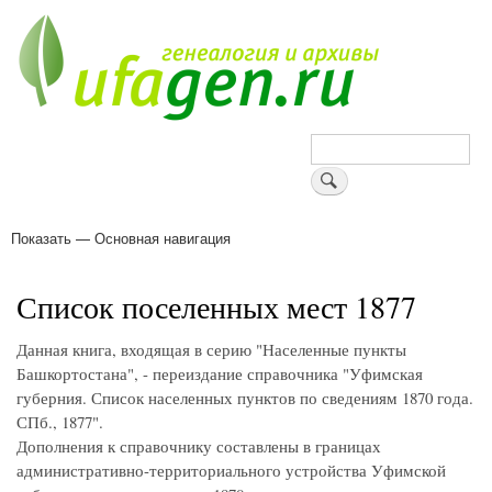
Перейти
к
основному
содержанию
Поиск
Показать — Основная навигация
Основная
навигация
Деревни
Форум
Поиск земляков
Татарские имена
Блоги
Войти
Поддержи Уфаген!
Список поселенных мест 1877
Данная книга, входящая в серию "Населенные пункты
Башкортостана", - переиздание справочника "Уфимская
губерния. Список населенных пунктов по сведениям 1870 года.
СПб., 1877".
Дополнения к справочнику составлены в границах
административно-территориального устройства Уфимской