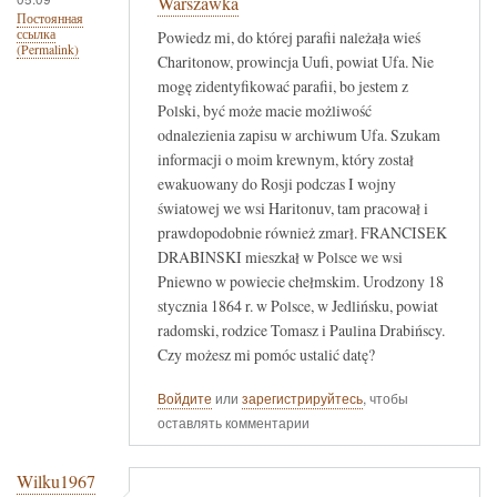
Warszawka
Постоянная
ссылка
Powiedz mi, do której parafii należała wieś
(Permalink)
Charitonow, prowincja Uufi, powiat Ufa. Nie
mogę zidentyfikować parafii, bo jestem z
Polski, być może macie możliwość
odnalezienia zapisu w archiwum Ufa. Szukam
informacji o moim krewnym, który został
ewakuowany do Rosji podczas I wojny
światowej we wsi Haritonuv, tam pracował i
prawdopodobnie również zmarł. FRANCISEK
DRABINSKI mieszkał w Polsce we wsi
Pniewno w powiecie chełmskim. Urodzony 18
stycznia 1864 r. w Polsce, w Jedlińsku, powiat
radomski, rodzice Tomasz i Paulina Drabińscy.
Czy możesz mi pomóc ustalić datę?
Войдите
или
зарегистрируйтесь
, чтобы
оставлять комментарии
Wilku1967