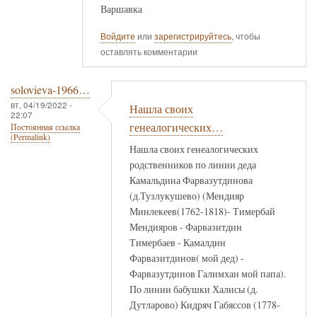
Варшавка
Войдите
или
зарегистрируйтесь
, чтобы
оставлять комментарии
solovieva-1966…
вт, 04/19/2022 -
Нашла своих
22:07
генеалогических…
Постоянная ссылка
(Permalink)
Нашла своих генеалогических
родственников по линии деда
Камальдина Фарвазутдинова
(д.Тузлукушево) (Мендияр
Минлекеев(1762-1818)- Тимербай
Мендияров - Фарвазитдин
Тимербаев - Камалдин
Фарвазитдинов( мой дед) -
Фарвазутдинов Галимхан мой папа).
По линии бабушки Халисы (д.
Дутларово) Кидряч Габяссов (1778-