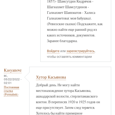
1857)- Шамсутдин Кидрячов -
Шагиахмет Шамсутдинов -
Галиахмет Шаяхматов - Халиса
Галиахметова( моя бабушка).
(Ревизские сказки) Подскажите, как
можно найти еще ранний род из
каких источников, документов.
Заранее благодарна.
Войдите
или
зарегистрируйтесь
,
чтобы оставлять комментарии
Kasyanove
вс,
Хутор Касьянова
05/22/2022 -
02:01
Добрый день. Не могу найти
Постоянная
местонахождение хутора Касьянова,
ссылка
(Permalink)
ашкадарской волости, стерлитамакского
контон. В переписях 1920 и 1925 годов он
еще присутствует. Затем след теряется.
Хотелось бы найти примерное