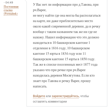
- 04:49
У Вас нет ли информации про д.Тавова, при
Постоянная
рч.Варее,
ссылка
(Permalink)
не могу найти где она могла бы располагаться
на карте, ни даже приблизительно место
около какой современной деревни, да и речку
вообще с таким названием так же ни где не
нахожу. Нашел информацию что это должно
находиться в 10 башкирском кантоне 1
отделение в 1816 году, 10 башкирском
кантоне 15 юрты в 1834 году или 11
башкирском кантоне 15 юрты в 1850 году.
Так же в списке поселенных мест 1877 года
указано что при речке при рч.Варее
находилась деревня Мосягутова. Если кто
знает про Тавова и речку Варее, прошу
написать.
Войдите
или
зарегистрируйтесь
, чтобы
оставлять комментарии