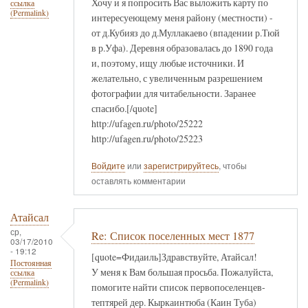
Хочу и я попросить Вас выложить карту по
ссылка
(Permalink)
интересуеющему меня району (местности) -
от д.Кубияз до д.Муллакаево (впадении р.Тюй
в р.Уфа). Деревня образовалась до 1890 года
и, поэтому, ищу любые источники. И
желательно, с увеличенным разрешением
фотографии для читабельности. Заранее
спасибо.[/quote]
http://ufagen.ru/photo/25222
http://ufagen.ru/photo/25223
Войдите
или
зарегистрируйтесь
, чтобы
оставлять комментарии
Атайсал
ср,
Re: Список поселенных мест 1877
03/17/2010
- 19:12
[quote=Фидаиль]Здравствуйте, Атайсал!
Постоянная
У меня к Вам большая просьба. Пожалуйста,
ссылка
(Permalink)
помогите найти список первопоселенцев-
тептярей дер. Кыркаинтюба (Каин Туба)