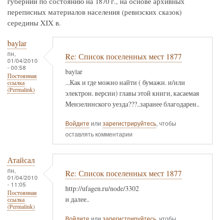
губернии по состоянию на 1870 г., на основе архивных
переписных материалов населения (ревизских сказок)
середины XIX в.
baylar
пн,
Re: Список поселенных мест 1877
01/04/2010
- 00:58
baylar
Постоянная
...Как и где можно найти ( бумажн. и/или
ссылка
(Permalink)
электрон. версии) главы этой книги, касаемая
Мензелинского уезда???..заранее благодарен..
Войдите
или
зарегистрируйтесь
, чтобы
оставлять комментарии
Атайсал
пн,
Re: Список поселенных мест 1877
01/04/2010
- 11:05
http://ufagen.ru/node/3302
Постоянная
и далее..
ссылка
(Permalink)
Войдите
или
зарегистрируйтесь
, чтобы