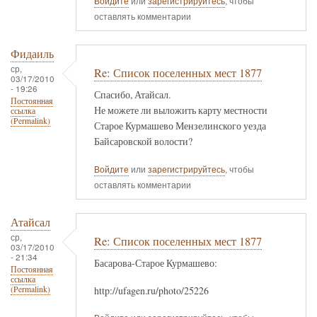
Войдите
или
зарегистрируйтесь
, чтобы
оставлять комментарии
Фидаиль
ср,
Re: Список поселенных мест 1877
03/17/2010
- 19:26
Спасибо, Атайсал.
Постоянная
Не можете ли выложить карту местности
ссылка
(Permalink)
Старое Курмашево Мензелинского уезда
Байсаровской волости?
Войдите
или
зарегистрируйтесь
, чтобы
оставлять комментарии
Атайсал
ср,
Re: Список поселенных мест 1877
03/17/2010
- 21:34
Басарова-Старое Курмашево:
Постоянная
ссылка
http://ufagen.ru/photo/25226
(Permalink)