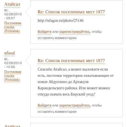
Атайсал
вс,
Re: Список поселенных мест 1877
02/28/2010
- 09:07
http://ufagen.ru/photo/25146
Постоянная
ссылка
(Permalink)
Войдите
или
зарегистрируйтесь
, чтобы
оставлять комментарии
ufasal
вс,
Re: Список поселенных мест 1877
02/28/2010
- 10:56
Спасибо Атайсал, а может выложите если
Постоянная
есть, листочки территории охватывающие от
ссылка
(Permalink)
новое Абдуллино до Артакуля
Караидельского района. Или может можно
откуда скачать весь Бирский уезд?
Войдите
или
зарегистрируйтесь
, чтобы
оставлять комментарии
Атайсал