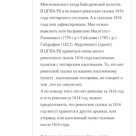
Мензелинского уезда Байсаровской волости.
В ЦГИА РБ я не нашел ревизские сказки 1816
года тептярского сословия. А в сказсках 1834
года они зафиксированы. Мне нужно
выяснить хотя бы фамилию Масегута (-
Рахманкол (1759 г.р.)-Габсалям (1785 г.р.)-
Габдрафик (1822)-Абдулмазит).[/quote]
В ЦГИА РБ храниться очень много
ревизскизх сказок 1816 года населенных
пунктов с тептярским населением. То, что нет
ревизской сказки по вашему населенному
пункту , населенным тептярями, не говорит о
том , что их совсем нет.
А по поводу того, что нет ревизии за 1816 год
и есть ревизия за 1834 год, можно
предположить, что ревизские сказки за 1816
год могут хранится в других архивах, или
утеряны, или населенный пункт основан
после 1816 года.