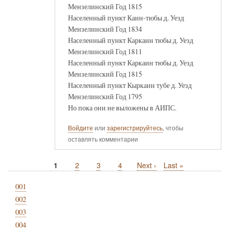
Мензелинский Год 1815
Населенный пункт Каин-тюбы д. Уезд
Мензелинский Год 1834
Населенный пункт Каркаин тюбы д. Уезд
Мензелинский Год 1811
Населенный пункт Каркаин тюбы д. Уезд
Мензелинский Год 1815
Населенный пункт Кыркаин тубе д. Уезд
Мензелинский Год 1795
Но пока они не выложены в АИПС.
Войдите
или
зарегистрируйтесь
, чтобы
оставлять комментарии
Текущая
1
Page
2
Page
3
Page
4
Следующая
Next ›
Последняя
Last »
Нумерация
страница
страница
страница
страниц
001
002
003
004