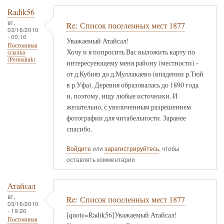
Radik56
вт,
Re: Список поселенных мест 1877
03/16/2010
- 00:10
Уважаемый Атайсал!
Постоянная
Хочу и я попросить Вас выложить карту по
ссылка
(Permalink)
интересуеющему меня району (местности) -
от д.Кубияз до д.Муллакаево (впадении р.Тюй
в р.Уфа). Деревня образовалась до 1890 года
и, поэтому, ищу любые источники. И
желательно, с увеличенным разрешением
фотографии для читабельности. Заранее
спасибо.
Войдите
или
зарегистрируйтесь
, чтобы
оставлять комментарии
Атайсал
вт,
Re: Список поселенных мест 1877
03/16/2010
- 19:20
[quote=Radik56]Уважаемый Атайсал!
Постоянная