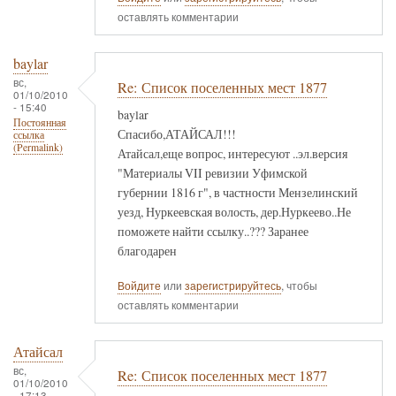
оставлять комментарии
baylar
вс,
Re: Список поселенных мест 1877
01/10/2010
- 15:40
baylar
Постоянная
Спасибо,АТАЙСАЛ!!!
ссылка
(Permalink)
Атайсал,еще вопрос, интересуют ..эл.версия
"Материалы VII ревизии Уфимской
губернии 1816 г", в частности Мензелинский
уезд, Нуркеевская волость, дер.Нуркеево..Не
поможете найти ссылку..??? Заранее
благодарен
Войдите
или
зарегистрируйтесь
, чтобы
оставлять комментарии
Атайсал
вс,
Re: Список поселенных мест 1877
01/10/2010
- 17:13