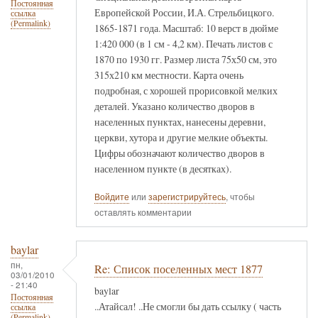
Постоянная
Европейской России, И.А. Стрельбицкого.
ссылка
(Permalink)
1865-1871 года. Масштаб: 10 верст в дюйме
1:420 000 (в 1 см - 4,2 км). Печать листов с
1870 по 1930 гг. Размер листа 75х50 см, это
315х210 км местности. Карта очень
подробная, с хорошей прорисовкой мелких
деталей. Указано количество дворов в
населенных пунктах, нанесены деревни,
церкви, хутора и другие мелкие объекты.
Цифры обозначают количество дворов в
населенном пункте (в десятках).
Войдите
или
зарегистрируйтесь
, чтобы
оставлять комментарии
baylar
пн,
Re: Список поселенных мест 1877
03/01/2010
- 21:40
baylar
Постоянная
..Атайсал! ..Не смогли бы дать ссылку ( часть
ссылка
(Permalink)