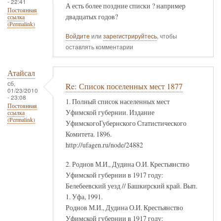
- 22:41
А есть более поздние списки ? например
Постоянная
двадцатых годов?
ссылка
(Permalink)
Войдите
или
зарегистрируйтесь
, чтобы
оставлять комментарии
Атайсал
сб,
Re: Список поселенных мест 1877
01/23/2010
- 23:08
1. Полный список населенных мест
Постоянная
Уфимской губернии. Издание
ссылка
(Permalink)
УфимскогоГубернского Статистического
Комитета. 1896.
http://ufagen.ru/node/24882
2. Роднов М.И., Дудина О.И. Крестьянство
Уфимской губернии в 1917 году:
Белебеевский уезд // Башкирский край. Вып.
1. Уфа, 1991.
Роднов М.И., Дудина О.И. Крестьянство
Уфимской губернии в 1917 году: