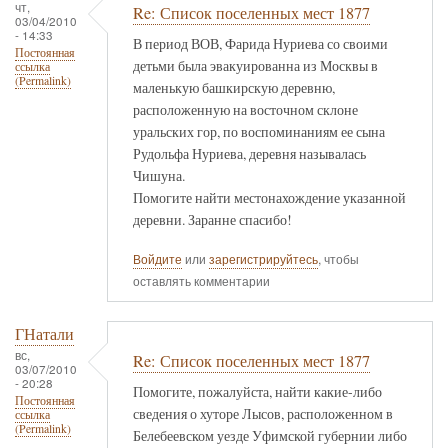
чт,
Re: Список поселенных мест 1877
03/04/2010
- 14:33
В период ВОВ, Фарида Нуриева со своими
Постоянная
детьми была эвакуированна из Москвы в
ссылка
(Permalink)
маленькую башкирскую деревню,
расположенную на восточном склоне
уральских гор, по воспоминаниям ее сына
Рудольфа Нуриева, деревня называлась
Чишуна.
Помогите найти местонахождение указанной
деревни. Заранне спасибо!
Войдите
или
зарегистрируйтесь
, чтобы
оставлять комментарии
ГНатали
вс,
Re: Список поселенных мест 1877
03/07/2010
- 20:28
Помогите, пожалуйста, найти какие-либо
Постоянная
сведения о хуторе Лысов, расположенном в
ссылка
(Permalink)
Белебеевском уезде Уфимской губернии либо