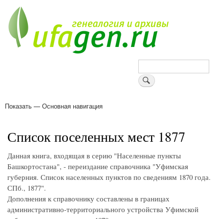
Перейти
к
основному
содержанию
Поиск
Показать — Основная навигация
Основная
навигация
Деревни
Форум
Поиск земляков
Татарские имена
Блоги
Войти
Поддержи Уфаген!
Список поселенных мест 1877
Данная книга, входящая в серию "Населенные пункты
Башкортостана", - переиздание справочника "Уфимская
губерния. Список населенных пунктов по сведениям 1870 года.
СПб., 1877".
Дополнения к справочнику составлены в границах
административно-территориального устройства Уфимской