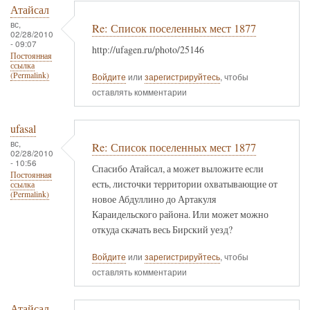
Атайсал
вс,
Re: Список поселенных мест 1877
02/28/2010
- 09:07
http://ufagen.ru/photo/25146
Постоянная
ссылка
(Permalink)
Войдите
или
зарегистрируйтесь
, чтобы
оставлять комментарии
ufasal
вс,
Re: Список поселенных мест 1877
02/28/2010
- 10:56
Спасибо Атайсал, а может выложите если
Постоянная
есть, листочки территории охватывающие от
ссылка
(Permalink)
новое Абдуллино до Артакуля
Караидельского района. Или может можно
откуда скачать весь Бирский уезд?
Войдите
или
зарегистрируйтесь
, чтобы
оставлять комментарии
Атайсал