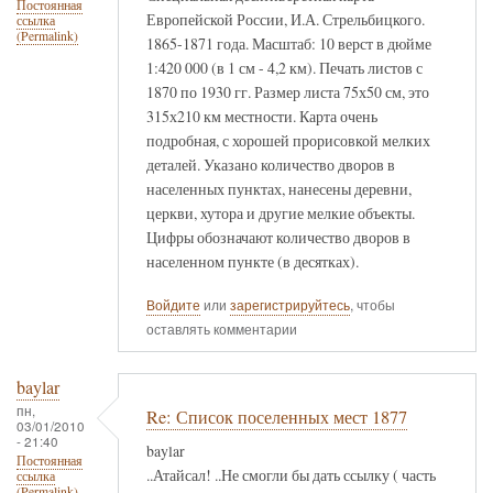
Постоянная
Европейской России, И.А. Стрельбицкого.
ссылка
(Permalink)
1865-1871 года. Масштаб: 10 верст в дюйме
1:420 000 (в 1 см - 4,2 км). Печать листов с
1870 по 1930 гг. Размер листа 75х50 см, это
315х210 км местности. Карта очень
подробная, с хорошей прорисовкой мелких
деталей. Указано количество дворов в
населенных пунктах, нанесены деревни,
церкви, хутора и другие мелкие объекты.
Цифры обозначают количество дворов в
населенном пункте (в десятках).
Войдите
или
зарегистрируйтесь
, чтобы
оставлять комментарии
baylar
пн,
Re: Список поселенных мест 1877
03/01/2010
- 21:40
baylar
Постоянная
..Атайсал! ..Не смогли бы дать ссылку ( часть
ссылка
(Permalink)