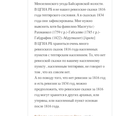
Мензелинского уезда Байсаровской волости.
В ЦГИА РБ я не нашел ревизские сказки 1816
года тептярского сословия. А в сказсках 1834
года они зафиксированы. Мне нужно
выяснить хотя бы фамилию Масегута (-
Рахманкол (1759 г.р.)-Габсалям (1785 г.р.)-
Габдрафик (1822)-Абдулмазит).[/quote]
В ЦГИА РБ храниться очень много
ревизскизх сказок 1816 года населенных
пунктов с тептярским населением. То, что нет
ревизской сказки по вашему населенному
пункту , населенным тептярями, не говорит о
том , что их совсем нет.
А по поводу того, что нет ревизии за 1816 год
и есть ревизия за 1834 год, можно
предположить, что ревизские сказки за 1816
год могут хранится в других архивах, или
утеряны, или населенный пункт основан
после 1816 года.