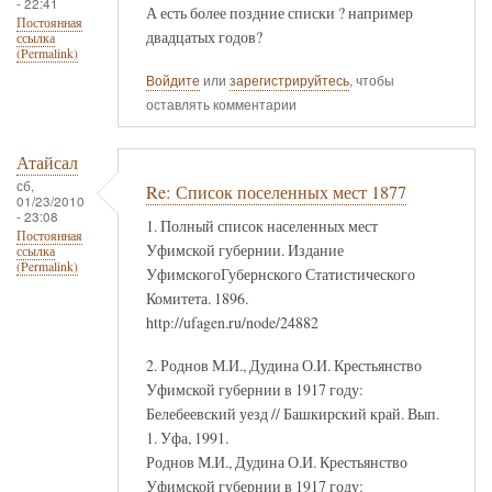
- 22:41
А есть более поздние списки ? например
Постоянная
двадцатых годов?
ссылка
(Permalink)
Войдите
или
зарегистрируйтесь
, чтобы
оставлять комментарии
Атайсал
сб,
Re: Список поселенных мест 1877
01/23/2010
- 23:08
1. Полный список населенных мест
Постоянная
Уфимской губернии. Издание
ссылка
(Permalink)
УфимскогоГубернского Статистического
Комитета. 1896.
http://ufagen.ru/node/24882
2. Роднов М.И., Дудина О.И. Крестьянство
Уфимской губернии в 1917 году:
Белебеевский уезд // Башкирский край. Вып.
1. Уфа, 1991.
Роднов М.И., Дудина О.И. Крестьянство
Уфимской губернии в 1917 году: