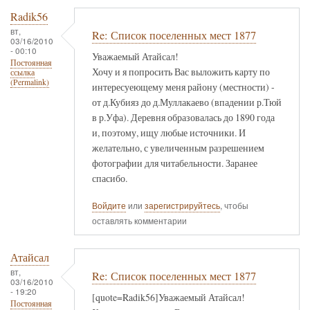
Radik56
вт,
Re: Список поселенных мест 1877
03/16/2010
- 00:10
Уважаемый Атайсал!
Постоянная
Хочу и я попросить Вас выложить карту по
ссылка
(Permalink)
интересуеющему меня району (местности) -
от д.Кубияз до д.Муллакаево (впадении р.Тюй
в р.Уфа). Деревня образовалась до 1890 года
и, поэтому, ищу любые источники. И
желательно, с увеличенным разрешением
фотографии для читабельности. Заранее
спасибо.
Войдите
или
зарегистрируйтесь
, чтобы
оставлять комментарии
Атайсал
вт,
Re: Список поселенных мест 1877
03/16/2010
- 19:20
[quote=Radik56]Уважаемый Атайсал!
Постоянная