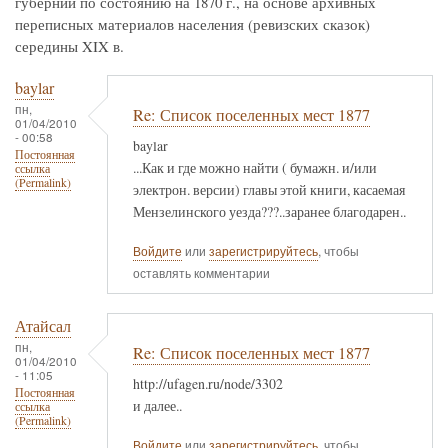
губернии по состоянию на 1870 г., на основе архивных
переписных материалов населения (ревизских сказок)
середины XIX в.
baylar
пн,
Re: Список поселенных мест 1877
01/04/2010
- 00:58
baylar
Постоянная
...Как и где можно найти ( бумажн. и/или
ссылка
(Permalink)
электрон. версии) главы этой книги, касаемая
Мензелинского уезда???..заранее благодарен..
Войдите
или
зарегистрируйтесь
, чтобы
оставлять комментарии
Атайсал
пн,
Re: Список поселенных мест 1877
01/04/2010
- 11:05
http://ufagen.ru/node/3302
Постоянная
и далее..
ссылка
(Permalink)
Войдите
или
зарегистрируйтесь
, чтобы