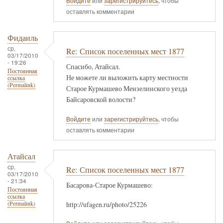
Войдите
или
зарегистрируйтесь
, чтобы
оставлять комментарии
Фидаиль
ср,
Re: Список поселенных мест 1877
03/17/2010
- 19:26
Спасибо, Атайсал.
Постоянная
Не можете ли выложить карту местности
ссылка
(Permalink)
Старое Курмашево Мензелинского уезда
Байсаровской волости?
Войдите
или
зарегистрируйтесь
, чтобы
оставлять комментарии
Атайсал
ср,
Re: Список поселенных мест 1877
03/17/2010
- 21:34
Басарова-Старое Курмашево:
Постоянная
ссылка
http://ufagen.ru/photo/25226
(Permalink)