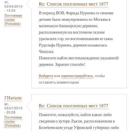
чт,
Re: Список поселенных мест 1877
03/04/2010
- 14:33
В период ВОВ, Фарида Нуриева со своими
Постоянная
детьми была эвакуированна из Москвы в
ссылка
(Permalink)
маленькую башкирскую деревню,
расположенную на восточном склоне
уральских гор, по воспоминаниям ее сына
Рудольфа Нуриева, деревня называлась
Чишуна.
Помогите найти местонахождение указанной
деревни. Заранне спасибо!
Войдите
или
зарегистрируйтесь
, чтобы
оставлять комментарии
ГНатали
вс,
Re: Список поселенных мест 1877
03/07/2010
- 20:28
Помогите, пожалуйста, найти какие-либо
Постоянная
сведения о хуторе Лысов, расположенном в
ссылка
(Permalink)
Белебеевском уезде Уфимской губернии либо