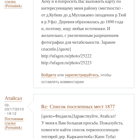
Хочу и я попросить Вас выложить карту по
ссылка
(Permalink)
интересуеющему меня району (местности) -
от д.Кубияз до д.Муллакаево (впадении р.Тюй
в р.Уфа). Деревня образовалась до 1890 года
и, поэтому, ищу любые источники. И
желательно, с увеличенным разрешением
фотографии для читабельности. Заранее
спасибо.[/quote]
http://ufagen.ru/photo/25222
http://ufagen.ru/photo/25223
Войдите
или
зарегистрируйтесь
, чтобы
оставлять комментарии
Атайсал
ср,
Re: Список поселенных мест 1877
03/17/2010
- 19:12
[quote=Фидаиль]Здравствуйте, Атайсал!
Постоянная
У меня к Вам большая просьба. Пожалуйста,
ссылка
(Permalink)
помогите найти список первопоселенцев-
тептярей дер. Кыркаинтюба (Каин Туба)