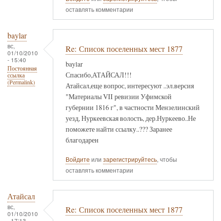
оставлять комментарии
baylar
вс,
Re: Список поселенных мест 1877
01/10/2010
- 15:40
baylar
Постоянная
Спасибо,АТАЙСАЛ!!!
ссылка
(Permalink)
Атайсал,еще вопрос, интересуют ..эл.версия
"Материалы VII ревизии Уфимской
губернии 1816 г", в частности Мензелинский
уезд, Нуркеевская волость, дер.Нуркеево..Не
поможете найти ссылку..??? Заранее
благодарен
Войдите
или
зарегистрируйтесь
, чтобы
оставлять комментарии
Атайсал
вс,
Re: Список поселенных мест 1877
01/10/2010
- 17:13