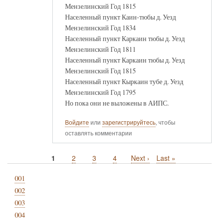
Мензелинский Год 1815
Населенный пункт Каин-тюбы д. Уезд
Мензелинский Год 1834
Населенный пункт Каркаин тюбы д. Уезд
Мензелинский Год 1811
Населенный пункт Каркаин тюбы д. Уезд
Мензелинский Год 1815
Населенный пункт Кыркаин тубе д. Уезд
Мензелинский Год 1795
Но пока они не выложены в АИПС.
Войдите
или
зарегистрируйтесь
, чтобы
оставлять комментарии
Текущая
1
Page
2
Page
3
Page
4
Следующая
Next ›
Последняя
Last »
Нумерация
страница
страница
страница
страниц
001
002
003
004