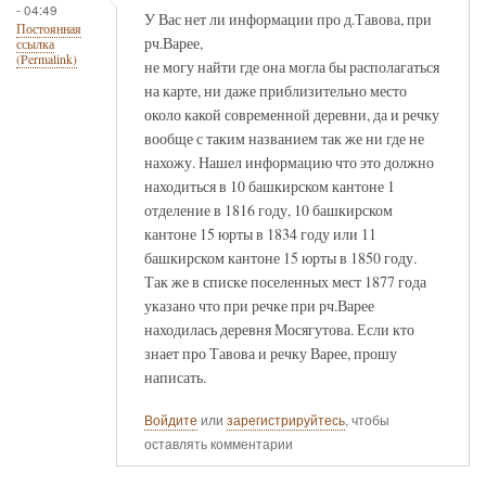
- 04:49
У Вас нет ли информации про д.Тавова, при
Постоянная
рч.Варее,
ссылка
(Permalink)
не могу найти где она могла бы располагаться
на карте, ни даже приблизительно место
около какой современной деревни, да и речку
вообще с таким названием так же ни где не
нахожу. Нашел информацию что это должно
находиться в 10 башкирском кантоне 1
отделение в 1816 году, 10 башкирском
кантоне 15 юрты в 1834 году или 11
башкирском кантоне 15 юрты в 1850 году.
Так же в списке поселенных мест 1877 года
указано что при речке при рч.Варее
находилась деревня Мосягутова. Если кто
знает про Тавова и речку Варее, прошу
написать.
Войдите
или
зарегистрируйтесь
, чтобы
оставлять комментарии