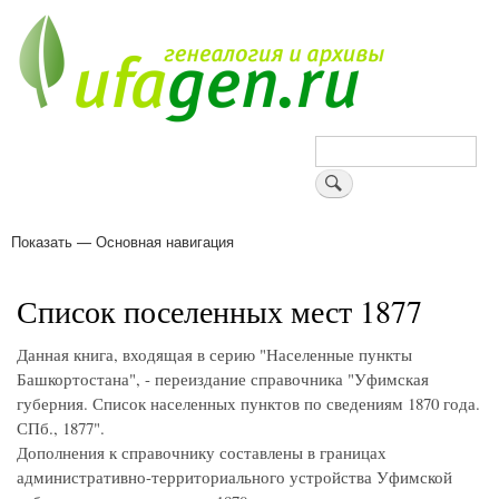
Перейти
к
основному
содержанию
Поиск
Показать — Основная навигация
Основная
навигация
Деревни
Форум
Поиск земляков
Татарские имена
Блоги
Войти
Поддержи Уфаген!
Список поселенных мест 1877
Данная книга, входящая в серию "Населенные пункты
Башкортостана", - переиздание справочника "Уфимская
губерния. Список населенных пунктов по сведениям 1870 года.
СПб., 1877".
Дополнения к справочнику составлены в границах
административно-территориального устройства Уфимской