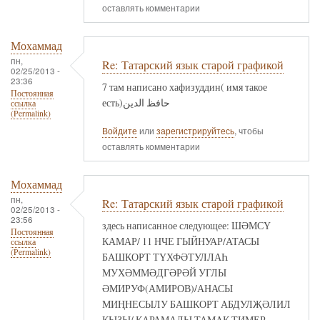
оставлять комментарии
Мохаммад
пн,
Re: Татарский язык старой графикой
02/25/2013 -
23:36
7 там написано хафизуддин( имя такое
Постоянная
есть)حافظ الدين
ссылка
(Permalink)
Войдите
или
зарегистрируйтесь
, чтобы
оставлять комментарии
Мохаммад
пн,
Re: Татарский язык старой графикой
02/25/2013 -
23:56
здесь написанное следующее: ШӘМСҮ
Постоянная
КАМАР/ 11 НЧЕ ГЫЙНУАР/АТАСЫ
ссылка
(Permalink)
БАШКОРТ ТҮХФӘТУЛЛАҺ
МУХӘММӘДГӘРӘЙ УГЛЫ
ӘМИРУФ(АМИРОВ)/АНАСЫ
МИҢНЕСЫЛУ БАШКОРТ АБДУЛҖӘЛИЛ
КЫЗЫ/ КАРАМАЛЫ ТАМАК ТИМЕР