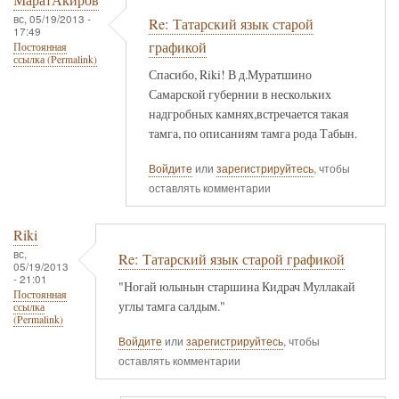
МаратАкиров
вс, 05/19/2013 -
Re: Татарский язык старой
17:49
графикой
Постоянная
ссылка (Permalink)
Спасибо, Riki! В д.Муратшино
Самарской губернии в нескольких
надгробных камнях,встречается такая
тамга, по описаниям тамга рода Табын.
Войдите
или
зарегистрируйтесь
, чтобы
оставлять комментарии
Riki
вс,
Re: Татарский язык старой графикой
05/19/2013
- 21:01
"Ногай юлынын старшина Кидрач Муллакай
Постоянная
углы тамга салдым."
ссылка
(Permalink)
Войдите
или
зарегистрируйтесь
, чтобы
оставлять комментарии