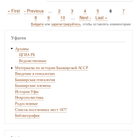
Первая
« First
Предыдущая
‹ Previous
…
Page
2
Page
3
Page
4
Page
5
Текущая
6
Page
7
Нумерация
страница
страница
страница
Page
8
Page
9
Page
10
…
Следующая
Next ›
Последняя
Last »
страниц
страница
страница
Войдите
или
зарегистрируйтесь
, чтобы оставлять комментарии
Уфаген
Архивы
ЦГИА РБ
Ведомственные
Материалы по истории Башкирской АССР
Введение в генеалогию
Башкирская генеалогия
Башкирские племена
История Уфы
Некрополистика
Родословные
Список поселенных мест 1877
Библиография