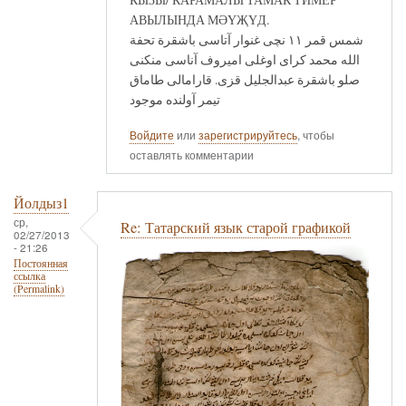
АВЫЛЫНДА МӘҮҖҮД.
شمس قمر ١١ نچى غنوار آتاسى باشقرة تحفة
الله محمد كراى اوغلى اميروف آناسى منكنى
صلو باشقرة عبدالجليل قزى. قارامالى طاماق
تيمر آولنده موجود
Войдите
или
зарегистрируйтесь
, чтобы
оставлять комментарии
Йолдыз1
ср,
Re: Татарский язык старой графикой
02/27/2013
- 21:26
Постоянная
ссылка
(Permalink)