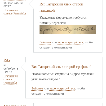
сб, 05/18/2013 -
Re: Татарский язык старой
02:17
графикой
Постоянная
ссылка (Permalink)
Уважаемые форумчане, требуется
помощь перевести
Войдите
или
зарегистрируйтесь
, чтобы
оставлять комментарии
Riki
вс,
Re: Татарский язык старой графикой
05/19/2013
- 21:11
"Ногай юлынын старшина Кидраc Муллакай
Постоянная
углы тамга салдым."
ссылка
(Permalink)
Войдите
или
зарегистрируйтесь
, чтобы
оставлять комментарии