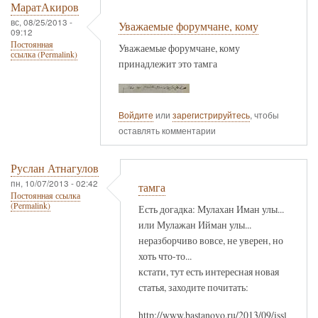
МаратАкиров
вс, 08/25/2013 -
Уважаемые форумчане, кому
09:12
Постоянная
Уважаемые форумчане, кому
ссылка (Permalink)
принадлежит это тамга
Войдите
или
зарегистрируйтесь
, чтобы
оставлять комментарии
Руслан Атнагулов
пн, 10/07/2013 - 02:42
тамга
Постоянная ссылка
(Permalink)
Есть догадка: Мулахан Иман улы...
или Мулажан Ийман улы...
неразборчиво вовсе, не уверен, но
хоть что-то...
кстати, тут есть интересная новая
статья, заходите почитать:
http://www.bastanovo.ru/2013/09/issl