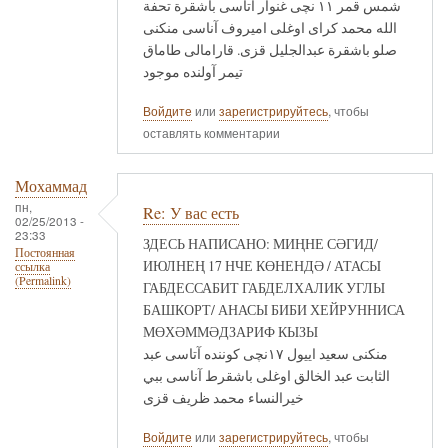
شمس قمر ١١ نچى غنوار آتاسى باشقرة تحفة
الله محمد كراى اوغلى اميروف آناسى منكنى
صلو باشقرة عبدالجليل قزى. قارامالى طاماق
تيمر آولنده موجود
Войдите
или
зарегистрируйтесь
, чтобы
оставлять комментарии
Мохаммад
пн,
Re: У вас есть
02/25/2013 -
23:33
ЗДЕСЬ НАПИСАНО: МИҢНЕ СӘГИД/
Постоянная
ИЮЛНЕҢ 17 НЧЕ КӨНЕНДӘ / АТАСЫ
ссылка
(Permalink)
ГАБДЕССАБИТ ГАБДЕЛХАЛИК УГЛЫ
БАШКОРТ/ АНАСЫ БИБИ ХЕЙРУННИСА
МӨХӘММӘДЗАРИФ КЫЗЫ
منكنى سعيد اييول ١٧نچى كوننده آتاسى عبد
الثابت عبد الخالق اوغلى باشقرط آناسى ببي
خيرالنساء محمد ظريف قزى
Войдите
или
зарегистрируйтесь
, чтобы