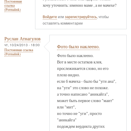
Постоянная
хочу уточнить: именно маме , а не мачехе?
ссылка
(Permalink)
Войдите
или
зарегистрируйтесь
, чтобы
оставлять комментарии
Руслан Атнагулов
чт, 10/24/2013 - 18:00
Фото было наклеено.
Постоянная ссылка
(Permalink)
Фото было наклеено.
Вот в месте остатков клея,
прослеживается слово, но его
плохо видно.
если б мачеха - было бы "уги ана",
на "уги" это слово не похоже.
а точно написано "аникайга",
может быть первое слово "маит"
или "мит",
но точно не "уги", просто
"аникайга"
подождем вердикта других