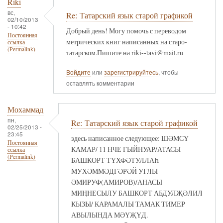
Riki
вс,
Re: Татарский язык старой графикой
02/10/2013
- 10:42
Добрый день! Могу помочь с переводом
Постоянная
метрических книг написанных на старо-
ссылка
(Permalink)
татарском.Пишите на riki--tavi@mail.ru
Войдите
или
зарегистрируйтесь
, чтобы
оставлять комментарии
Мохаммад
пн,
Re: Татарский язык старой графикой
02/25/2013 -
23:45
здесь написанное следующее: ШӘМСҮ
Постоянная
КАМАР/ 11 НЧЕ ГЫЙНУАР/АТАСЫ
ссылка
(Permalink)
БАШКОРТ ТҮХФӘТУЛЛАҺ
МУХӘММӘДГӘРӘЙ УГЛЫ
ӘМИРУФ(АМИРОВ)/АНАСЫ
МИҢНЕСЫЛУ БАШКОРТ АБДУЛҖӘЛИЛ
КЫЗЫ/ КАРАМАЛЫ ТАМАК ТИМЕР
АВЫЛЫНДА МӘҮҖҮД.