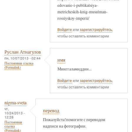
edovanie-i-publikatsiya-
metricheskih-knig-musulman-
rossiyskoy-imperii/
Войдите
или
зарегистрируйтесь
,
чтобы оставлять комментарии
Руслан Атнагулов
пн, 10/07/2013 - 02:44
имя
Постоянная ссылка
(Permalink)
Минггаламиддин...
Войдите
или
зарегистрируйтесь
,
чтобы оставлять комментарии
nigma-sveta
чт,
перевод
10/24/2013 -
12:28
Пожалуйста!помогите с переводом
Постоянная
надписи на фотографии.
ссылка
(Permalink)