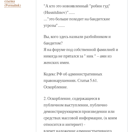
ссылка
"А кто этo новоявленный "робин гуд"
(Permalink)
(Husnitdinov)".......
...."это больше походит на бандитские
угрозы"........
Вы, кого здесь назвали разбойником и
бандитом?
Я на форуме под собственной фамилией и
никогда не прятался за " ник " – ами из
женских имен.
Кодекс РФ об административных
правонарушениях. Статья 5.61.
Оскорбление.
2. Оскорбление, содержащееся в
публичном выступлении, публично
демонстрирующемся произведении или
средствах массовой информации, (к коим
относится и интернет) -
влечет наложение административного