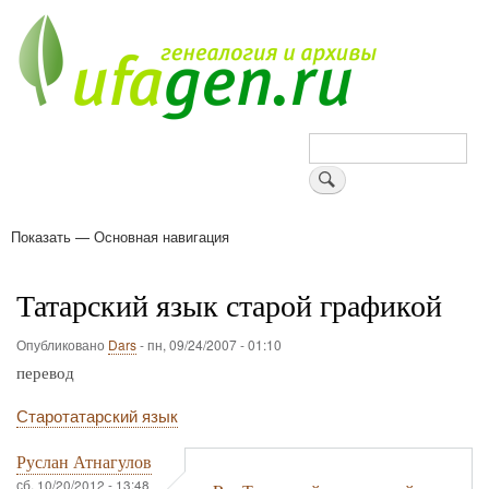
Перейти
к
основному
содержанию
Поиск
Показать — Основная навигация
Основная
навигация
Деревни
Форум
Поиск земляков
Татарские имена
Блоги
Войти
Поддержи Уфаген!
Татарский язык старой графикой
Опубликовано
Dars
-
пн, 09/24/2007 - 01:10
перевод
Старотатарский язык
Руслан Атнагулов
сб, 10/20/2012 - 13:48