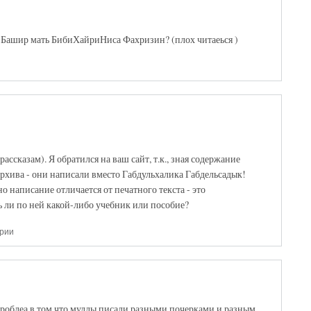
а Башир мать БибиХайриНиса Фахризин? (плох читаеься )
ассказам). Я обратился на ваш сайт, т.к., зная содержание
архива - они написали вместо Габдульхалика Габдельсадык!
но написание отличается от печатного текста - это
ь ли по ней какой-либо учебник или пособие?
арии
роблеа в том что муллы писали разными почерками и разным