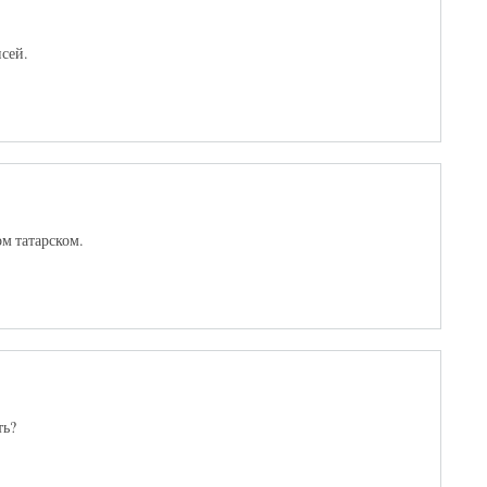
сей.
м татарском.
ть?