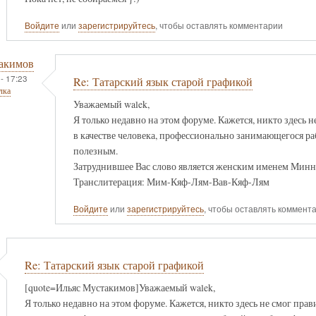
Войдите
или
зарегистрируйтесь
, чтобы оставлять комментарии
акимов
- 17:23
Re: Татарский язык старой графикой
лка
Уважаемый walek,
Я только недавно на этом форуме. Кажется, никто здесь 
в качестве человека, профессионально занимающегося р
полезным.
Затруднившее Вас слово является женским именем Минн
Транслитерация: Мим-Кяф-Лям-Вав-Кяф-Лям
Войдите
или
зарегистрируйтесь
, чтобы оставлять коммент
Re: Татарский язык старой графикой
[quote=Ильяс Мустакимов]Уважаемый walek,
Я только недавно на этом форуме. Кажется, никто здесь не смог прав