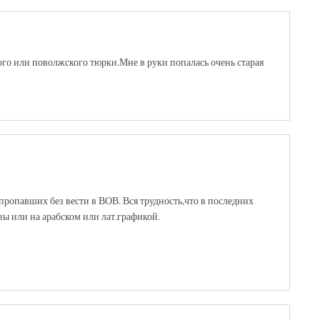
ого или поволжского тюрки.Мне в руки попалась очень старая
пропавших без вести в ВОВ. Вся трудность,что в последних
ны или на арабском или лат.графикой.