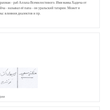
ррахман - раб Аллаха Всемилостивого. Имя мамы Хадича от
йча - называл её папа - он уральский татарин. Может я
ы: влияния диалектов и пр.
арии