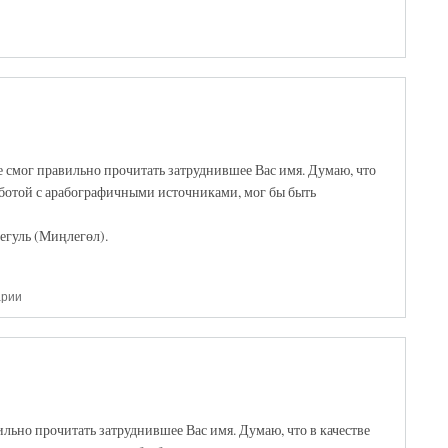
не смог правильно прочитать затруднившее Вас имя. Думаю, что
аботой с арабографичными источниками, мог бы быть
егуль (Миңлегөл).
арии
ильно прочитать затруднившее Вас имя. Думаю, что в качестве