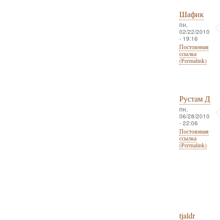
Шафик
пн,
02/22/2010
- 19:16
Постоянная
ссылка
(Permalink)
Рустам Д
пн,
06/28/2010
- 22:06
Постоянная
ссылка
(Permalink)
tjaldr