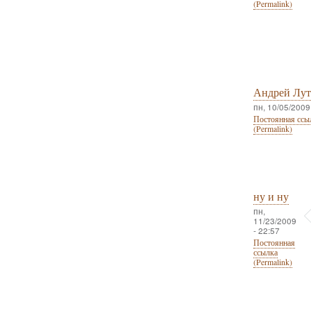
(Permalink)
Андрей Лу
пн, 10/05/2009
Постоянная ссы
(Permalink)
ну и ну
пн,
11/23/2009
- 22:57
Постоянная
ссылка
(Permalink)