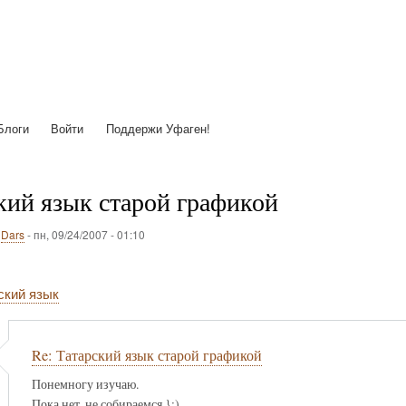
Перейти
к
основному
содержанию
Блоги
Войти
Поддержи Уфаген!
кий язык старой графикой
о
Dars
-
пн, 09/24/2007 - 01:10
ский язык
Re: Татарский язык старой графикой
Понемногу изучаю.
Пока нет, не собираемся }:)