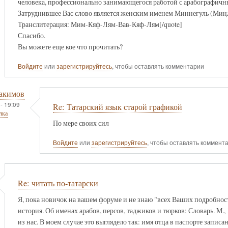
человека, профессионально занимающегося работой с арабографичн
Затруднившее Вас слово является женским именем Миннегуль (Миңл
Транслитерация: Мим-Кяф-Лям-Вав-Кяф-Лям[/quote]
Спасибо.
Вы можете еще кое что прочитать?
Войдите
или
зарегистрируйтесь
, чтобы оставлять комментарии
акимов
- 19:09
Re: Татарский язык старой графикой
лка
По мере своих сил
Войдите
или
зарегистрируйтесь
, чтобы оставлять коммент
Re: читать по-татарски
Я, пока новичок на вашем форуме и не знаю "всех Ваших подробносте
история. Об именах арабов, персов, таджиков и тюрков: Словарь. М
из нас. В моем случае это выглядело так: имя отца в паспорте запис