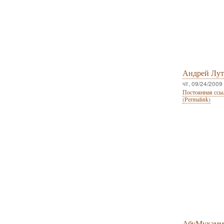
Андрей Лу
чт, 09/24/2009 
Постоянная ссы
(Permalink)
АбуМухамм