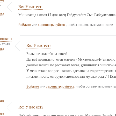
-
Re: У вас есть
лка
Минисагид / июля 17 дня, отец Габдулсабит Сын Габдулхалик
Войдите
или
зарегистрируйтесь
, чтобы оставлять комментарии
тошкин
- 23:45
Re: У вас есть
лка
Большое спасибо за ответ!
Да, всё правильно; отец матери - Мухаметзариф (знаю по р
данной записи по рассказам бабая, удививился ошибкой 
У меня также вопрос - запись сделана на старотатарском, 
письменность, которую использовали муллы (рокгэ)? Ест
Войдите
или
зарегистрируйтесь
, чтобы оставлять коммент
ад
-
Re: У вас есть
лка
Добрый день правильно теперь я прочитал Мухаммад Зариф. П