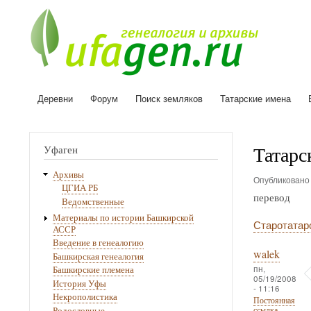
Деревни
Форум
Поиск земляков
Татарские имена
Основная
навигация
Татарс
Уфаген
Архивы
Опубликован
ЦГИА РБ
перевод
Ведомственные
Материалы по истории Башкирской
Старотатар
АССР
Введение в генеалогию
walek
Башкирская генеалогия
пн,
Башкирские племена
05/19/2008
История Уфы
- 11:16
Некрополистика
Постоянная
Родословные
ссылка