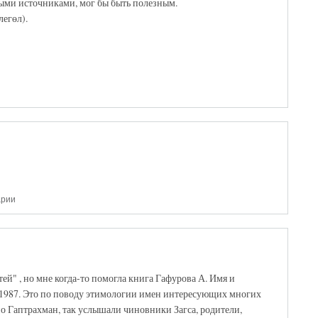
ыми источниками, мог бы быть полезным.
егөл).
арии
й" , но мне когда-то помогла книга Гафурова А. Имя и
., 1987. Это по поводу этимологии имен интересующих многих
ано Гаптрахман, так услышали чиновники Загса, родители,