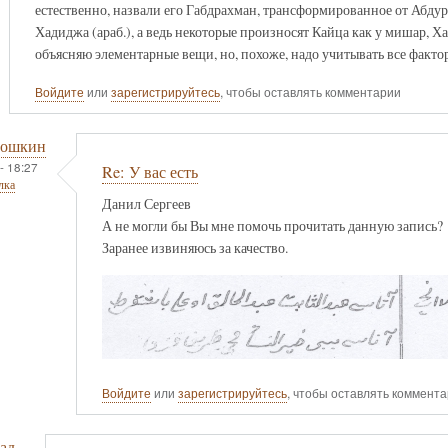
естественно, назвали его Габдрахман, трансформированное от Абду
Хадиджа (араб.), а ведь некоторые произносят Кайца как у мишар, Ха
объясняю элементарные вещи, но, похоже, надо учитывать все фактор
Войдите
или
зарегистрируйтесь
, чтобы оставлять комментарии
тошкин
- 18:27
Re: У вас есть
лка
Данил Сергеев
А не могли бы Вы мне помочь прочитать данную запись?
Заранее извиняюсь за качество.
Войдите
или
зарегистрируйтесь
, чтобы оставлять коммент
ад