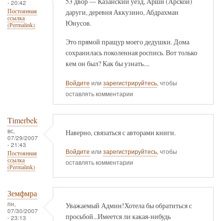
53 двор — Казанский уезд, Арши (Арской)
- 20:42
даруги, деревня Аккузино, Абдрахман
Постоянная
ссылка
Юнусов.
(Permalink)
Это прямой пращур моего дедушки. Дома
сохранилась поколенная роспись. Вот только
кем он был? Как бы узнать....
Войдите
или
зарегистрируйтесь
, чтобы
оставлять комментарии
Timerbek
вс,
Наверно, связаться с авторами книги.
07/29/2007
- 21:43
Войдите
или
зарегистрируйтесь
, чтобы
Постоянная
ссылка
оставлять комментарии
(Permalink)
Земфмра
пн,
Уважаемый Админ!Хотела бы обратиться с
07/30/2007
просьбой...Имеется ли какая-нибудь
- 23:13