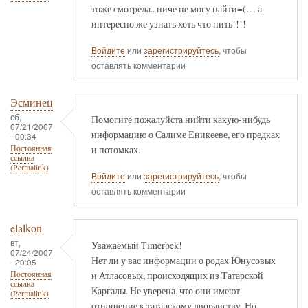
тоже смотрела.. ниче не могу найти=(… а
интересно же узнать хоть что нить!!!!
Войдите
или
зарегистрируйтесь
, чтобы
оставлять комментарии
Эсминец
сб,
Помогите пожалуйста нийти какую-нибудь
07/21/2007
информацию о Салиме Еникееве, его предках
- 00:34
и потомках.
Постоянная
ссылка
(Permalink)
Войдите
или
зарегистрируйтесь
, чтобы
оставлять комментарии
elalkon
вт,
Уважаемый Timerbek!
07/24/2007
Нет ли у вас информации о родах Юнусовых
- 20:05
и Атласовых, происходящих из Татарской
Постоянная
ссылка
Каргалы. Не уверена, что они имеют
(Permalink)
отношение к татарскому дворянству. Но