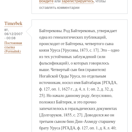
Войдите
или
зарегистрируйтесь
, чтобы
оставлять комментарии
Timerbek
вт,
Байтерековы. Род Байтерековых, утверждает
06/12/2007
одна из генеалогических публикаций,
- 00:08
происходит от Байтерека, четвертого сына
Постоянная
ссылка
князя Уруса [Урусовы, 1873, с. 17]. Это – одно
(Permalink)
из тех устойчивых заблуждений (или
фальсификаций), о которых говорилось
выше. Четвертый сын бия (правителя)
Ногайской Орды Уруса, по отдельным
источникам, носил имя Байтабарак [РГАДА,
ф. 127, оп. 1, 1627 г., д. 4, л. 1; оп. 2, д. 32, д.
25]. Но начало данному роду, безусловно,
положил Байтерек, и это прочно
запечатлелось в геральдических документах
[Долгоруков, 1855, с. 27]. Доводился же он
третьим сыном бию Дин-Ахмеду старшему
брату Уруса [РГАДА, ф. 127, оп. 1, д. 8, л. 40;