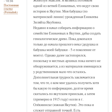
Живолун Максим. Я являюсь потомком
- 18:36
одной из ветвей Еникеевых, что ведут свою
Постоянная
ссылка
историю в Якутии. Моя бабушка (по
(Permalink)
материнской линии) урожденная Еникеева
Зиляйха Якубовна.
Недавно я начал собирать информацию о
семействе Еникеевых в Якутии, дабы создать
генеалогическое древо. Пока докопался
только до начала прошлого века (дедушка и
бабушка моей бабушки - 5-е поколение от
моего). Однако далее застопорился,
поскольку в местных архивах пока ничего не
обнаруживается, а из материалов имеющихся
у родственников мало что осталось.
Дополниетльная трудность заключается в
том, что те, о ком мне удалось получить хотя
бы какую то информацию, долгое время
скитались по якутским приискам, а затем
(примерно в 1915 году) осели в г.
Олёкминске (южная Якутия). Это пока и
служит отправной точкой. Есть