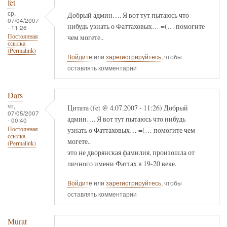
fet
ср,
Добрый админ…. Я вот тут пытаюсь что
07/04/2007
нибудь узнать о Фаттаховых… =(… помогите
- 11:26
чем могете..
Постоянная
ссылка
(Permalink)
Войдите
или
зарегистрируйтесь
, чтобы
оставлять комментарии
Dars
чт,
Цитата (fet @ 4.07.2007 - 11:26) Добрый
07/05/2007
админ…. Я вот тут пытаюсь что нибудь
- 00:40
узнать о Фаттаховых… =(… помогите чем
Постоянная
ссылка
могете..
(Permalink)
это не дворянская фамилия, произошла от
личного имени Фаттах в 19-20 веке.
Войдите
или
зарегистрируйтесь
, чтобы
оставлять комментарии
Murat