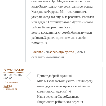
сталкивалась.Про Магдановых я мало что
знаю.Знаю только, что родители моего деда
Магданова Фарраха Мингазетдиновича
умерли,когда тот еще был ребенком.Родился
мой дед в д.Султанмуратово Аургазинского
района Башкортостана.Уже с
детства,оставшись сиротой, был вынужден
работать.Заранее признательна в любой
помощи. :)
Войдите
или
зарегистрируйтесь
, чтобы
оставлять комментарии
АлтынБотак
чт, 08/02/2007
Привет добрый админ)))
- 05:05
Мне бы хотелось бы узнать нет ли среди
Постоянная
моих дедов выдающихся людей наша
ссылка
(Permalink)
фамилия Хатмуллин))))
Наша деревня СтароКудашево
Янаульского района, это деревня