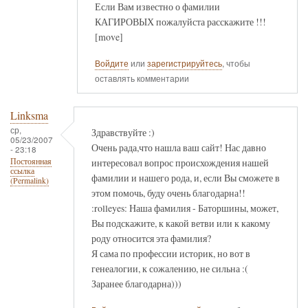
Если Вам известно о фамилии
КАГИРОВЫХ пожалуйста расскажите !!!
[move]
Войдите
или
зарегистрируйтесь
, чтобы
оставлять комментарии
Linksma
ср,
Здравствуйте :)
05/23/2007
Очень рада,что нашла ваш сайт! Нас давно
- 23:18
интересовал вопрос происхождения нашей
Постоянная
ссылка
фамилии и нашего рода, и, если Вы сможете в
(Permalink)
этом помочь, буду очень благодарна!!
:rolleyes: Наша фамилия - Баторшины, может,
Вы подскажите, к какой ветви или к какому
роду относится эта фамилия?
Я сама по профессии историк, но вот в
генеалогии, к сожалению, не сильна :(
Заранее благодарна)))