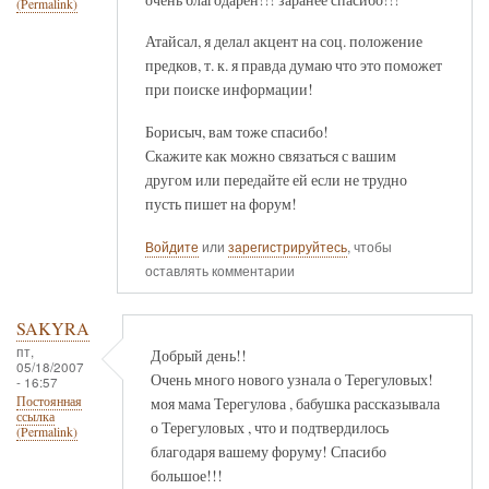
(Permalink)
Атайсал, я делал акцент на соц. положение
предков, т. к. я правда думаю что это поможет
при поиске информации!
Борисыч, вам тоже спасибо!
Скажите как можно связаться с вашим
другом или передайте ей если не трудно
пусть пишет на форум!
Войдите
или
зарегистрируйтесь
, чтобы
оставлять комментарии
SAKYRA
пт,
Добрый день!!
05/18/2007
Очень много нового узнала о Терегуловых!
- 16:57
моя мама Терегулова , бабушка рассказывала
Постоянная
ссылка
о Терегуловых , что и подтвердилось
(Permalink)
благодаря вашему форуму! Спасибо
большое!!!