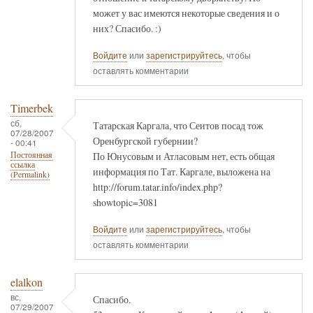
может у вас имеются некоторые сведения и о
них? Спасибо. :)
Войдите
или
зарегистрируйтесь
, чтобы
оставлять комментарии
Timerbek
сб,
Татарская Каргала, что Сеитов посад тож
07/28/2007
Оренбургской губернии?
- 00:41
По Юнусовым и Атласовым нет, есть общая
Постоянная
ссылка
информация по Тат. Каргале, выложена на
(Permalink)
http://forum.tatar.info/index.php?
showtopic=3081
Войдите
или
зарегистрируйтесь
, чтобы
оставлять комментарии
elalkon
вс,
Спасибо.
07/29/2007