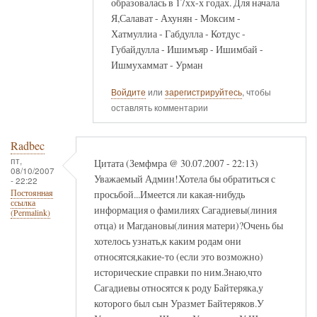
образовалась в 17хх-х годах. Для начала
Я,Салават - Ахунян - Моксим -
Хатмуллиа - Габдулла - Котдус -
Губайдулла - Ишимъяр - Ишимбай -
Ишмухаммат - Урман
Войдите
или
зарегистрируйтесь
, чтобы
оставлять комментарии
Radbec
пт,
Цитата (Земфмра @ 30.07.2007 - 22:13)
08/10/2007
Уважаемый Админ!Хотела бы обратиться с
- 22:22
просьбой...Имеется ли какая-нибудь
Постоянная
ссылка
информация о фамилиях Сагадиевы(линия
(Permalink)
отца) и Магдановы(линия матери)?Очень бы
хотелось узнать,к каким родам они
относятся,какие-то (если это возможно)
исторические справки по ним.Знаю,что
Сагадиевы относятся к роду Байтеряка,у
которого был сын Уразмет Байтеряков.У