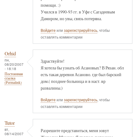
помощи. :)
Учился в 1990-93 гг. в Уфе с Сагадеевым
Дамиром, но увы, связь потеряна.
Войдите
или
зарегистрируйтесь
, чтобы
оставлять комментарии
Orhid
пн,
Здраствуйте!
08/20/2007
Я хотела бы узнать об Асановых? В Рязан. обл
- 18:18
есть такая деревня Асаново. где был барский
Постоянная
ссылка
дом.( позднее больница и в наст. вр
(Permalink)
развалины.)
Войдите
или
зарегистрируйтесь
, чтобы
оставлять комментарии
Tutor
вт,
Разрешите представиться, меня зовут
08/14/2007