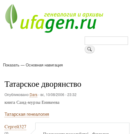
Перейти
к
основному
содержанию
Поиск
Показать — Основная навигация
Основная
навигация
Деревни
Форум
Поиск земляков
Татарские имена
Блоги
Войти
Поддержи Уфаген!
Татарское дворянство
Опубликовано
Dars
-
вс, 10/08/2006 - 23:32
книга Саид-мурзы Еникеева
Татарская генеалогия
Cергей327
ср,
Подскажите пожалуйста!....Фамилия