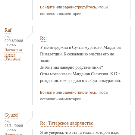
Войдите
или
зарегистрируйтесь
, чтобы
оставлять комментарии
Raf
пн,
Re:
02/18/2008
- 12:45
У меня дед жил в Султанмуратово, Магданов
Постоянная
Гималетдин. К сожалению очества его не
ссылка
(Permalink)
знаю.
Значит мы наверно родственники?
Отца моего звали Магданов Салихзян 1917 г.
рождения, тоже родился в с.Султанмуратово.
Войдите
или
зарегистрируйтесь
, чтобы
оставлять комментарии
Gyuzel
пн,
Re: Татарское дворянство
03/31/2008
- 22:45
Я не уверена, что эта та тема, в которой надо
Постоянная