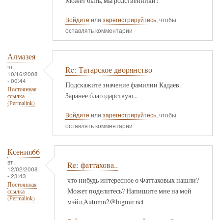
Может быть, мы родственники?
Войдите
или
зарегистрируйтесь
, чтобы
оставлять комментарии
Алмазея
чт,
Re: Татарское дворянство
10/16/2008
- 00:44
Подскажите значение фамилии Кадаев.
Постоянная
Заранее благодарствую...
ссылка
(Permalink)
Войдите
или
зарегистрируйтесь
, чтобы
оставлять комментарии
Ксения66
вт,
Re: фаттахова..
12/02/2008
- 23:43
что нибудь интересное о Фаттаховых нашли?
Постоянная
Может поделитесь? Напишите мне на мой
ссылка
(Permalink)
мэйл,Autumn2@bigmir.net