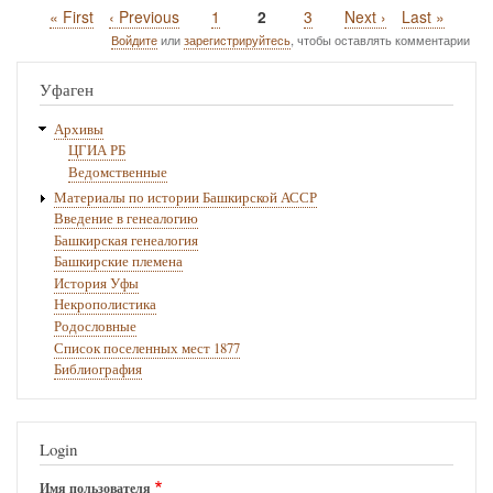
Первая
« First
Предыдущая
‹ Previous
Page
1
Текущая
2
Page
3
Следующая
Next ›
Последняя
Last »
Нумерация
страница
страница
страница
страница
страница
Войдите
или
зарегистрируйтесь
, чтобы оставлять комментарии
страниц
Уфаген
Архивы
ЦГИА РБ
Ведомственные
Материалы по истории Башкирской АССР
Введение в генеалогию
Башкирская генеалогия
Башкирские племена
История Уфы
Некрополистика
Родословные
Список поселенных мест 1877
Библиография
Login
Имя пользователя