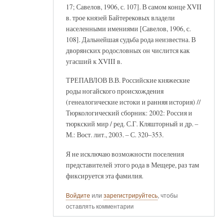
17; Савелов, 1906, с. 107]. В самом конце XVII
в. трое князей Байтерековых владели
населенными имениями [Савелов, 1906, с.
108]. Дальнейшая судьба рода неизвестна. В
дворянских родословных он числится как
угасший к XVIII в.
ТРЕПАВЛОВ В.В. Российские княжеские
роды ногайского происхождения
(генеалогические истоки и ранняя история) //
Тюркологический сборник: 2002: Россия и
тюркский мир / ред. С.Г. Кляшторный и др. –
М.: Вост. лит., 2003. – С. 320–353.
Я не исключаю возможности поселения
представителей этого рода в Мещере, раз там
фиксируется эта фамилия.
Войдите
или
зарегистрируйтесь
, чтобы
оставлять комментарии