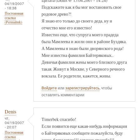
Цитата (Denis @ 15.04.2007 - 14:24)
04/19/2007
Подскажите как я бы мог востановить свое
- 18:38
родовое древо?!
Постоянная
ссылка
Я знаю его только до своего деда, ну и
(Permalink)
отчество мне его известно!
Известно еще, что супруга моего прадеда
была Мамлеева и жили они в районе Буздяка.
А Мамлеевы я знаю были дворянского рода!
Мне известна фамилия Байтеряковых..
Девичья фамилия жены моего близкого друга
такая. Живут в Москве, у Северного речного
вокзала. Ее родители, кажется, живы.
Войдите
или
зарегистрируйтесь
, чтобы
оставлять комментарии
Denis
чт,
Timerbek спасибо!
04/19/2007
Если появится еще какая-нибудь информация
- 20:07
о Байтеряковых сообщите пожалуйста, буду
Постоянная
ссылка
очень благодарен!!! заранее спасибо!!!