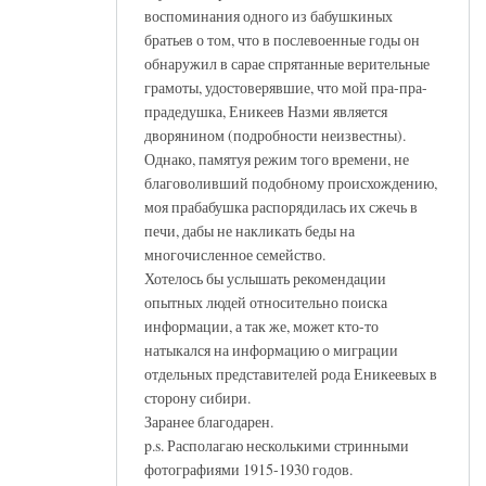
воспоминания одного из бабушкиных
братьев о том, что в послевоенные годы он
обнаружил в сарае спрятанные верительные
грамоты, удостоверявшие, что мой пра-пра-
прадедушка, Еникеев Назми является
дворянином (подробности неизвестны).
Однако, памятуя режим того времени, не
благоволивший подобному происхождению,
моя прабабушка распорядилась их сжечь в
печи, дабы не накликать беды на
многочисленное семейство.
Хотелось бы услышать рекомендации
опытных людей относительно поиска
информации, а так же, может кто-то
натыкался на информацию о миграции
отдельных представителей рода Еникеевых в
сторону сибири.
Заранее благодарен.
p.s. Располагаю несколькими стринными
фотографиями 1915-1930 годов.