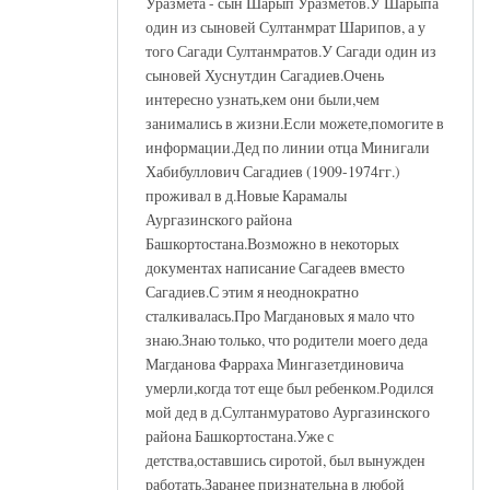
Уразмета - сын Шарып Уразметов.У Шарыпа
один из сыновей Султанмрат Шарипов, а у
того Сагади Султанмратов.У Сагади один из
сыновей Хуснутдин Сагадиев.Очень
интересно узнать,кем они были,чем
занимались в жизни.Если можете,помогите в
информации.Дед по линии отца Минигали
Хабибуллович Сагадиев (1909-1974гг.)
проживал в д.Новые Карамалы
Аургазинского района
Башкортостана.Возможно в некоторых
документах написание Сагадеев вместо
Сагадиев.С этим я неоднократно
сталкивалась.Про Магдановых я мало что
знаю.Знаю только, что родители моего деда
Магданова Фарраха Мингазетдиновича
умерли,когда тот еще был ребенком.Родился
мой дед в д.Султанмуратово Аургазинского
района Башкортостана.Уже с
детства,оставшись сиротой, был вынужден
работать.Заранее признательна в любой