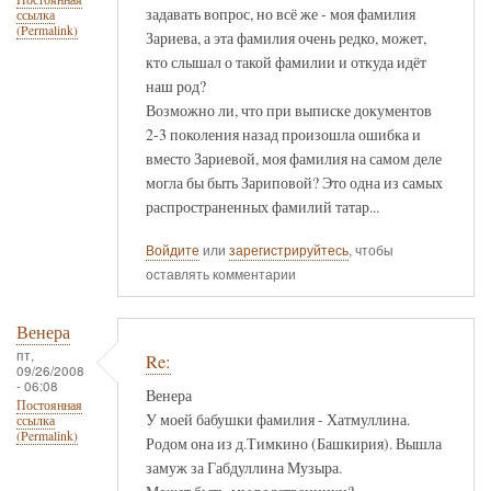
задавать вопрос, но всё же - моя фамилия
ссылка
(Permalink)
Зариева, а эта фамилия очень редко, может,
кто слышал о такой фамилии и откуда идёт
наш род?
Возможно ли, что при выписке документов
2-3 поколения назад произошла ошибка и
вместо Зариевой, моя фамилия на самом деле
могла бы быть Зариповой? Это одна из самых
распространенных фамилий татар...
Войдите
или
зарегистрируйтесь
, чтобы
оставлять комментарии
Венера
пт,
Re:
09/26/2008
- 06:08
Венера
Постоянная
У моей бабушки фамилия - Хатмуллина.
ссылка
(Permalink)
Родом она из д.Тимкино (Башкирия). Вышла
замуж за Габдуллина Музыра.