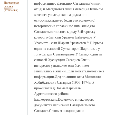
информация о фамилиях Сагадиевы(линия
Постоянная
ссылка
отца) и Магдановы(линия матери)?Очень бы
(Permalink)
хотелось узнать,к каким родам они
относятся,какие-то (если это возможно)
исторические справки по ним.Знаю,что
Сагадиевы относятся к роду Байтеряка,у
которого был сын Уразмет Байтеряков.У
Уразмета - сын Шарып Уразметов.У Шарыпа
один из сыновей Султанмрат Шарипов, а у
того Сагади Султанмратов.У Сагади один из
сыновей Хуснутдин Сагадиев.Очень
интересно узнать,кем они были,чем
занимались в жизни.Если можете,помогите в
информации.Дед по линии отца Минигали
Хабибуллович Сагадиев (1909-1974гг.)
проживал в д.Новые Карамалы
Аургазинского района
Башкортостана.Возможно в некоторых
документах написание Сагадеев вместо
Сагадиев.С этим я неоднократно