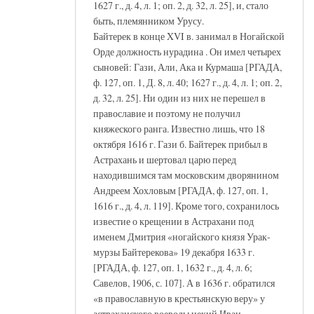
1627 г., д. 4, л. 1; оп. 2, д. 32, л. 25], и, стало
быть, племянником Урусу.
Байтерек в конце XVI в. занимал в Ногайской
Орде должность нурадина . Он имел четырех
сыновей: Гази, Али, Ака и Курмаша [РГАДА,
ф. 127, оп. 1, Д. 8, л. 40; 1627 г., д. 4, л. 1; оп. 2,
д. 32, л. 25]. Ни один из них не перешел в
православие и поэтому не получил
княжеского ранга. Известно лишь, что 18
октября 1616 г. Гази б. Байтерек прибыл в
Астрахань и шертовал царю перед
находившимся там московским дворянином
Андреем Хохловым [РГАДА, ф. 127, оп. 1,
1616 г., д. 4, л. 119]. Кроме того, сохранилось
известие о крещении в Астрахани под
именем Дмитрия «ногайского князя Урак-
мурзы Байтерекова» 19 декабря 1633 г.
[РГАДА, ф. 127, оп. 1, 1632 г., д. 4, л. 6;
Савелов, 1906, с. 107]. А в 1636 г. обратился
«в православную в крестьянскую веру» у
астраханского воеводы некий Иван