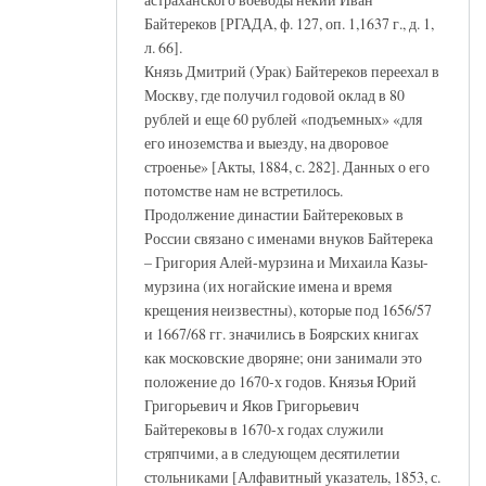
Байтереков [РГАДА, ф. 127, оп. 1,1637 г., д. 1,
л. 66].
Князь Дмитрий (Урак) Байтереков переехал в
Москву, где получил годовой оклад в 80
рублей и еще 60 рублей «подъемных» «для
его иноземства и выезду, на дворовое
строенье» [Акты, 1884, с. 282]. Данных о его
потомстве нам не встретилось.
Продолжение династии Байтерековых в
России связано с именами внуков Байтерека
– Григория Алей-мурзина и Михаила Казы-
мурзина (их ногайские имена и время
крещения неизвестны), которые под 1656/57
и 1667/68 гг. значились в Боярских книгах
как московские дворяне; они занимали это
положение до 1670-х годов. Князья Юрий
Григорьевич и Яков Григорьевич
Байтерековы в 1670-х годах служили
стряпчими, а в следующем десятилетии
стольниками [Алфавитный указатель, 1853, с.