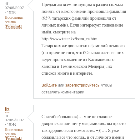
чт,
Предлагаю всем пишущим в раздел сначала
07/05/2007
понять, от какого имени произошла фамилия
- 12:20
(95% татарских фамилий произошли от
Постоянная
ссылка
личных имён). Если интересует толкование
(Permalink)
имён, смотрите на
http://www.tatar.kz/isem_ra.htm
Татарских же дворянских фамилий немного
(по причине того, что бОльшая часть из них
ведет происхождение из Касимовского
ханства и Темниковской Мещеры), их
списков много в интернете.
Войдите
или
зарегистрируйтесь
, чтобы
оставлять комментарии
fet
чт,
Спасибо большое=)… мне не главное
07/05/2007
дворянская или нет у мя фамилия.. вы просто
- 19:46
так здорово всем помогаете.. =))…. Я уже
Постоянная
ссылка
облазила все что могла.. и от личного имени
(Permalink)