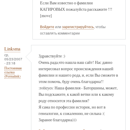
Если Вам известно о фамилии
КАГИРОВЫХ пожалуйста расскажите !!!
[move]
Войдите
или
зарегистрируйтесь
, чтобы
оставлять комментарии
Linksma
ср,
Здравствуйте :)
05/23/2007
Очень рада,что нашла ваш сайт! Нас давно
- 23:18
интересовал вопрос происхождения нашей
Постоянная
ссылка
фамилии и нашего рода, и, если Вы сможете в
(Permalink)
этом помочь, буду очень благодарна!!
:rolleyes: Наша фамилия - Баторшины, может,
Вы подскажите, к какой ветви или к какому
роду относится эта фамилия?
Я сама по профессии историк, но вот в
генеалогии, к сожалению, не сильна :(
Заранее благодарна)))