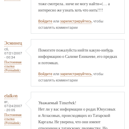
тоже смотрела.. ниче не могу найти=(… а
интересно же узнать хоть что нить!!!!
Войдите
или
зарегистрируйтесь
, чтобы
оставлять комментарии
Эсминец
сб,
Помогите пожалуйста нийти какую-нибудь
07/21/2007
информацию о Салиме Еникееве, его предках
- 00:34
и потомках.
Постоянная
ссылка
(Permalink)
Войдите
или
зарегистрируйтесь
, чтобы
оставлять комментарии
elalkon
вт,
Уважаемый Timerbek!
07/24/2007
Нет ли у вас информации о родах Юнусовых
- 20:05
и Атласовых, происходящих из Татарской
Постоянная
ссылка
Каргалы. Не уверена, что они имеют
(Permalink)
отношение к татарскому дворянству. Но