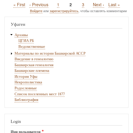
Первая
« First
Предыдущая
‹ Previous
Page
1
Текущая
2
Page
3
Следующая
Next ›
Последняя
Last »
Нумерация
страница
страница
страница
страница
страница
Войдите
или
зарегистрируйтесь
, чтобы оставлять комментарии
страниц
Уфаген
Архивы
ЦГИА РБ
Ведомственные
Материалы по истории Башкирской АССР
Введение в генеалогию
Башкирская генеалогия
Башкирские племена
История Уфы
Некрополистика
Родословные
Список поселенных мест 1877
Библиография
Login
Имя пользователя