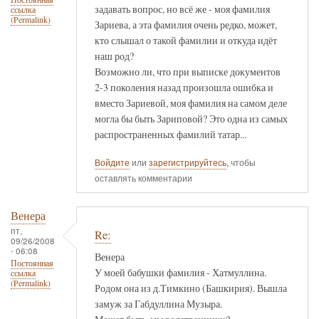
задавать вопрос, но всё же - моя фамилия
ссылка
(Permalink)
Зариева, а эта фамилия очень редко, может,
кто слышал о такой фамилии и откуда идёт
наш род?
Возможно ли, что при выписке документов
2-3 поколения назад произошла ошибка и
вместо Зариевой, моя фамилия на самом деле
могла бы быть Зариповой? Это одна из самых
распространенных фамилий татар...
Войдите
или
зарегистрируйтесь
, чтобы
оставлять комментарии
Венера
пт,
Re:
09/26/2008
- 06:08
Венера
Постоянная
У моей бабушки фамилия - Хатмуллина.
ссылка
(Permalink)
Родом она из д.Тимкино (Башкирия). Вышла
замуж за Габдуллина Музыра.