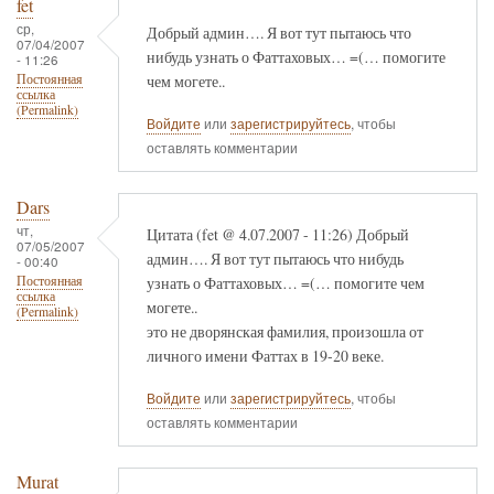
fet
ср,
Добрый админ…. Я вот тут пытаюсь что
07/04/2007
нибудь узнать о Фаттаховых… =(… помогите
- 11:26
чем могете..
Постоянная
ссылка
(Permalink)
Войдите
или
зарегистрируйтесь
, чтобы
оставлять комментарии
Dars
чт,
Цитата (fet @ 4.07.2007 - 11:26) Добрый
07/05/2007
админ…. Я вот тут пытаюсь что нибудь
- 00:40
узнать о Фаттаховых… =(… помогите чем
Постоянная
ссылка
могете..
(Permalink)
это не дворянская фамилия, произошла от
личного имени Фаттах в 19-20 веке.
Войдите
или
зарегистрируйтесь
, чтобы
оставлять комментарии
Murat