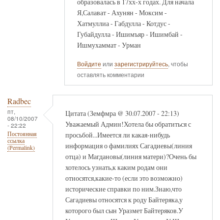
образовалась в 17хх-х годах. Для начала
Я,Салават - Ахунян - Моксим -
Хатмуллиа - Габдулла - Котдус -
Губайдулла - Ишимъяр - Ишимбай -
Ишмухаммат - Урман
Войдите
или
зарегистрируйтесь
, чтобы
оставлять комментарии
Radbec
пт,
Цитата (Земфмра @ 30.07.2007 - 22:13)
08/10/2007
Уважаемый Админ!Хотела бы обратиться с
- 22:22
просьбой...Имеется ли какая-нибудь
Постоянная
ссылка
информация о фамилиях Сагадиевы(линия
(Permalink)
отца) и Магдановы(линия матери)?Очень бы
хотелось узнать,к каким родам они
относятся,какие-то (если это возможно)
исторические справки по ним.Знаю,что
Сагадиевы относятся к роду Байтеряка,у
которого был сын Уразмет Байтеряков.У