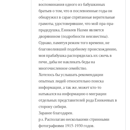
воспоминания одного из бабушкиных
братьев о том, что в послевоенные годы он
обнаружил в сарае спрятанные верительные
грамоты, удостоверявшие, что мой пра-пра-
прадедушка, Еникеев Назми является
дворянином (подробности неизвестны).
Однако, памятуя режим того времени, не
благоволивший подобному происхождению,
моя прабабушка распорядилась их сжечь в
печи, дабы не накликать беды на
многочисленное семейство.
Хотелось бы услышать рекомендации
опытных людей относительно поиска
информации, а так же, может кто-то
натыкался на информацию о миграции
отдельных представителей рода Еникеевых в
сторону сибири.
Заранее благодарен.
p.s. Располагаю несколькими стринными
фотографиями 1915-1930 годов.