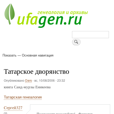
Перейти
к
основному
содержанию
Поиск
Показать — Основная навигация
Основная
навигация
Деревни
Форум
Поиск земляков
Татарские имена
Блоги
Войти
Поддержи Уфаген!
Татарское дворянство
Опубликовано
Dars
-
вс, 10/08/2006 - 23:32
книга Саид-мурзы Еникеева
Татарская генеалогия
Cергей327
ср,
Подскажите пожалуйста!....Фамилия