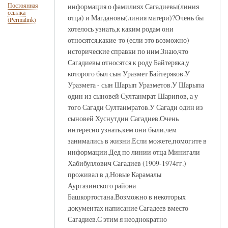
информация о фамилиях Сагадиевы(линия
Постоянная
ссылка
отца) и Магдановы(линия матери)?Очень бы
(Permalink)
хотелось узнать,к каким родам они
относятся,какие-то (если это возможно)
исторические справки по ним.Знаю,что
Сагадиевы относятся к роду Байтеряка,у
которого был сын Уразмет Байтеряков.У
Уразмета - сын Шарып Уразметов.У Шарыпа
один из сыновей Султанмрат Шарипов, а у
того Сагади Султанмратов.У Сагади один из
сыновей Хуснутдин Сагадиев.Очень
интересно узнать,кем они были,чем
занимались в жизни.Если можете,помогите в
информации.Дед по линии отца Минигали
Хабибуллович Сагадиев (1909-1974гг.)
проживал в д.Новые Карамалы
Аургазинского района
Башкортостана.Возможно в некоторых
документах написание Сагадеев вместо
Сагадиев.С этим я неоднократно