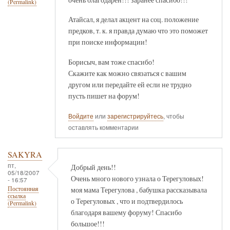
(Permalink)
Атайсал, я делал акцент на соц. положение
предков, т. к. я правда думаю что это поможет
при поиске информации!
Борисыч, вам тоже спасибо!
Скажите как можно связаться с вашим
другом или передайте ей если не трудно
пусть пишет на форум!
Войдите
или
зарегистрируйтесь
, чтобы
оставлять комментарии
SAKYRA
пт,
Добрый день!!
05/18/2007
Очень много нового узнала о Терегуловых!
- 16:57
моя мама Терегулова , бабушка рассказывала
Постоянная
ссылка
о Терегуловых , что и подтвердилось
(Permalink)
благодаря вашему форуму! Спасибо
большое!!!