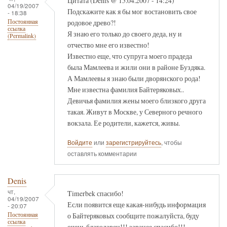
Цитата (Denis @ 15.04.2007 - 14:24)
04/19/2007
Подскажите как я бы мог востановить свое
- 18:38
родовое древо?!
Постоянная
ссылка
Я знаю его только до своего деда, ну и
(Permalink)
отчество мне его известно!
Известно еще, что супруга моего прадеда
была Мамлеева и жили они в районе Буздяка.
А Мамлеевы я знаю были дворянского рода!
Мне известна фамилия Байтеряковых..
Девичья фамилия жены моего близкого друга
такая. Живут в Москве, у Северного речного
вокзала. Ее родители, кажется, живы.
Войдите
или
зарегистрируйтесь
, чтобы
оставлять комментарии
Denis
чт,
Timerbek спасибо!
04/19/2007
Если появится еще какая-нибудь информация
- 20:07
о Байтеряковых сообщите пожалуйста, буду
Постоянная
ссылка
очень благодарен!!! заранее спасибо!!!