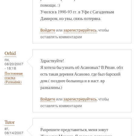
помощи. :)
Учился в 1990-93 гг. в Уфе с Сагадеевым
Дамиром, но увы, связь потеряна.
Войдите
или
зарегистрируйтесь
, чтобы
оставлять комментарии
Orhid
пн,
Здраствуйте!
08/20/2007
Я хотела бы узнать об Асановых? В Рязан. обл
- 18:18
есть такая деревня Асаново. где был барский
Постоянная
ссылка
дом.( позднее больница и в наст. вр
(Permalink)
развалины.)
Войдите
или
зарегистрируйтесь
, чтобы
оставлять комментарии
Tutor
вт,
Разрешите представиться, меня зовут
08/14/2007