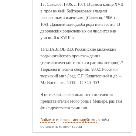
17; Савелов, 1906, с. 107]. В самом конце XVII
в. трое князей Байтерековых владели
населенными имениями [Савелов, 1906, с.
108]. Дальнейшая судьба рода неизвестна. В
дворянских родословных он числится как
угасший к XVIII в.
ТРЕПАВЛОВ В.В. Российские княжеские
роды ногайского происхождения
(генеалогические истоки и ранняя история) //
Тюркологический сборник: 2002: Россия и
тюркский мир / ред. С.Г. Кляшторный и др. –
М.: Вост. лит., 2003. – С. 320–353.
Я не исключаю возможности поселения
представителей этого рода в Мещере, раз там
фиксируется эта фамилия.
Войдите
или
зарегистрируйтесь
, чтобы
оставлять комментарии