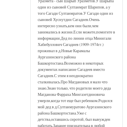
Уразмета - сын Шарып Уразметов.У Шарыпа
один из сыновей Султанмрат Шарипов, а у
того Сагади Султанмратов.У Сагади один из
сыновей Хуснутдин Сагадиев.Очень
интересно узнать,кем они были,чем
занимались в жизни.Если можете,помогите в
информации.Дед по линии отца Минигали
Хабибуллович Сагадиев (1909-1974гг.)
проживал в д.Новые Карамалы
Аургазинского района
Башкортостана.Возможно в некоторых
документах написание Сагадеев вместо
Сагадиев.С этим я неоднократно
сталкивалась.Про Магдановых я мало что
знаю.Знаю только, что родители моего деда
Магданова Фарраха Мингазетдиновича
умерли,когда тот еще был ребенком.Родился
мой дед в д.Султанмуратово Аургазинского
района Башкортостана.Уже с
детства,оставшись сиротой, был вынужден
работать.Заранее признательна в любой