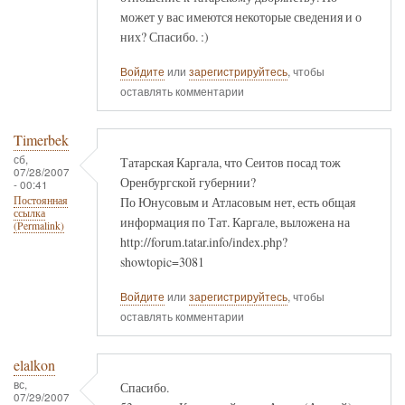
может у вас имеются некоторые сведения и о
них? Спасибо. :)
Войдите
или
зарегистрируйтесь
, чтобы
оставлять комментарии
Timerbek
сб,
Татарская Каргала, что Сеитов посад тож
07/28/2007
Оренбургской губернии?
- 00:41
По Юнусовым и Атласовым нет, есть общая
Постоянная
ссылка
информация по Тат. Каргале, выложена на
(Permalink)
http://forum.tatar.info/index.php?
showtopic=3081
Войдите
или
зарегистрируйтесь
, чтобы
оставлять комментарии
elalkon
вс,
Спасибо.
07/29/2007