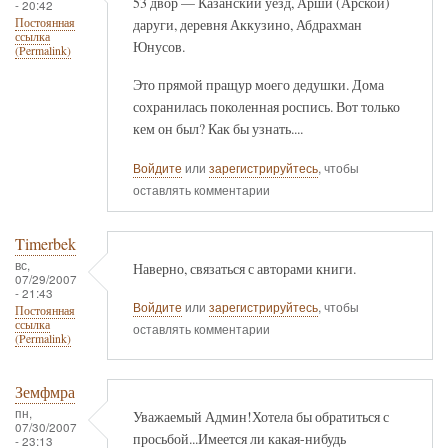
53 двор — Казанский уезд, Арши (Арской)
- 20:42
даруги, деревня Аккузино, Абдрахман
Постоянная
ссылка
Юнусов.
(Permalink)
Это прямой пращур моего дедушки. Дома
сохранилась поколенная роспись. Вот только
кем он был? Как бы узнать....
Войдите
или
зарегистрируйтесь
, чтобы
оставлять комментарии
Timerbek
вс,
Наверно, связаться с авторами книги.
07/29/2007
- 21:43
Войдите
или
зарегистрируйтесь
, чтобы
Постоянная
ссылка
оставлять комментарии
(Permalink)
Земфмра
пн,
Уважаемый Админ!Хотела бы обратиться с
07/30/2007
просьбой...Имеется ли какая-нибудь
- 23:13