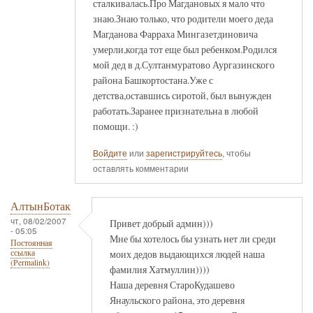
сталкивалась.Про Магдановых я мало что
знаю.Знаю только, что родители моего деда
Магданова Фарраха Мингазетдиновича
умерли,когда тот еще был ребенком.Родился
мой дед в д.Султанмуратово Аургазинского
района Башкортостана.Уже с
детства,оставшись сиротой, был вынужден
работать.Заранее признательна в любой
помощи. :)
Войдите
или
зарегистрируйтесь
, чтобы
оставлять комментарии
АлтынБотак
чт, 08/02/2007
Привет добрый админ)))
- 05:05
Мне бы хотелось бы узнать нет ли среди
Постоянная
моих дедов выдающихся людей наша
ссылка
(Permalink)
фамилия Хатмуллин))))
Наша деревня СтароКудашево
Янаульского района, это деревня