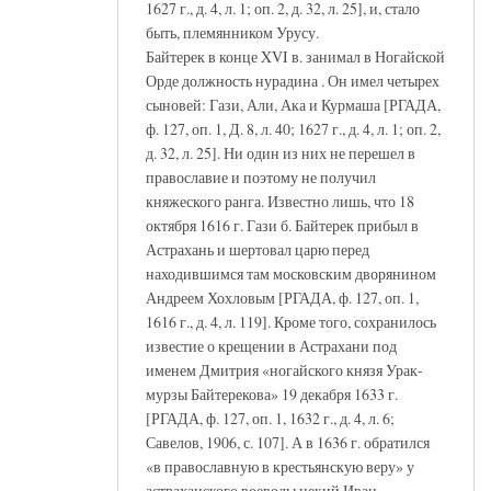
1627 г., д. 4, л. 1; оп. 2, д. 32, л. 25], и, стало
быть, племянником Урусу.
Байтерек в конце XVI в. занимал в Ногайской
Орде должность нурадина . Он имел четырех
сыновей: Гази, Али, Ака и Курмаша [РГАДА,
ф. 127, оп. 1, Д. 8, л. 40; 1627 г., д. 4, л. 1; оп. 2,
д. 32, л. 25]. Ни один из них не перешел в
православие и поэтому не получил
княжеского ранга. Известно лишь, что 18
октября 1616 г. Гази б. Байтерек прибыл в
Астрахань и шертовал царю перед
находившимся там московским дворянином
Андреем Хохловым [РГАДА, ф. 127, оп. 1,
1616 г., д. 4, л. 119]. Кроме того, сохранилось
известие о крещении в Астрахани под
именем Дмитрия «ногайского князя Урак-
мурзы Байтерекова» 19 декабря 1633 г.
[РГАДА, ф. 127, оп. 1, 1632 г., д. 4, л. 6;
Савелов, 1906, с. 107]. А в 1636 г. обратился
«в православную в крестьянскую веру» у
астраханского воеводы некий Иван