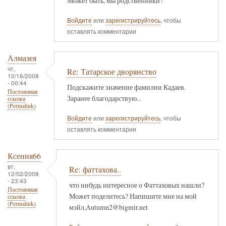
Может быть, мы родственники?
Войдите
или
зарегистрируйтесь
, чтобы
оставлять комментарии
Алмазея
чт,
Re: Татарское дворянство
10/16/2008
- 00:44
Подскажите значение фамилии Кадаев.
Постоянная
Заранее благодарствую...
ссылка
(Permalink)
Войдите
или
зарегистрируйтесь
, чтобы
оставлять комментарии
Ксения66
вт,
Re: фаттахова..
12/02/2008
- 23:43
что нибудь интересное о Фаттаховых нашли?
Постоянная
Может поделитесь? Напишите мне на мой
ссылка
(Permalink)
мэйл,Autumn2@bigmir.net