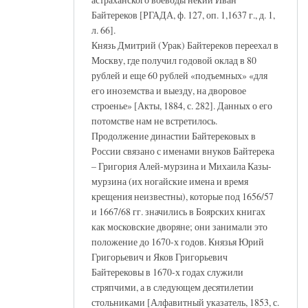
Байтереков [РГАДА, ф. 127, оп. 1,1637 г., д. 1,
л. 66].
Князь Дмитрий (Урак) Байтереков переехал в
Москву, где получил годовой оклад в 80
рублей и еще 60 рублей «подъемных» «для
его иноземства и выезду, на дворовое
строенье» [Акты, 1884, с. 282]. Данных о его
потомстве нам не встретилось.
Продолжение династии Байтерековых в
России связано с именами внуков Байтерека
– Григория Алей-мурзина и Михаила Казы-
мурзина (их ногайские имена и время
крещения неизвестны), которые под 1656/57
и 1667/68 гг. значились в Боярских книгах
как московские дворяне; они занимали это
положение до 1670-х годов. Князья Юрий
Григорьевич и Яков Григорьевич
Байтерековы в 1670-х годах служили
стряпчими, а в следующем десятилетии
стольниками [Алфавитный указатель, 1853, с.