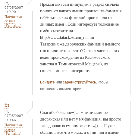
чт,
Предлагаю всем пишущим в раздел сначала
07/05/2007
понять, от какого имени произошла фамилия
- 12:20
(95% татарских фамилий произошли от
Постоянная
ссылка
личных имён). Если интересует толкование
(Permalink)
имён, смотрите на
http://www.tatar.kz/isem_ra.htm
Татарских же дворянских фамилий немного
(по причине того, что бОльшая часть из них
ведет происхождение из Касимовского
ханства и Темниковской Мещеры), их
списков много в интернете.
Войдите
или
зарегистрируйтесь
, чтобы
оставлять комментарии
fet
чт,
Спасибо большое=)… мне не главное
07/05/2007
дворянская или нет у мя фамилия.. вы просто
- 19:46
так здорово всем помогаете.. =))…. Я уже
Постоянная
ссылка
облазила все что могла.. и от личного имени
(Permalink)