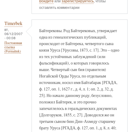
Войдите
или
зарегистрируйтесь
, чтобы
оставлять комментарии
Timerbek
вт,
Байтерековы. Род Байтерековых, утверждает
06/12/2007
одна из генеалогических публикаций,
- 00:08
происходит от Байтерека, четвертого сына
Постоянная
ссылка
князя Уруса [Урусовы, 1873, с. 17]. Это – одно
(Permalink)
из тех устойчивых заблуждений (или
фальсификаций), о которых говорилось
выше. Четвертый сын бия (правителя)
Ногайской Орды Уруса, по отдельным
источникам, носил имя Байтабарак [РГАДА,
ф. 127, оп. 1, 1627 г., д. 4, л. 1; оп. 2, д. 32, д.
25]. Но начало данному роду, безусловно,
положил Байтерек, и это прочно
запечатлелось в геральдических документах
[Долгоруков, 1855, с. 27]. Доводился же он
третьим сыном бию Дин-Ахмеду старшему
брату Уруса [РГАДА, ф. 127, оп. 1, д. 8, л. 40;