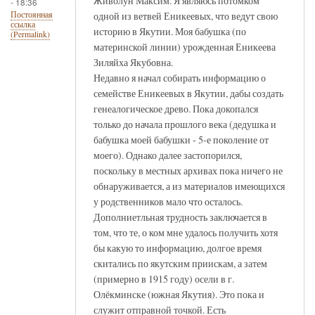
Живолун Максим. Я являюсь потомком
- 18:36
одной из ветвей Еникеевых, что ведут свою
Постоянная
ссылка
историю в Якутии. Моя бабушка (по
(Permalink)
материнской линии) урожденная Еникеева
Зиляйха Якубовна.
Недавно я начал собирать информацию о
семействе Еникеевых в Якутии, дабы создать
генеалогическое древо. Пока докопался
только до начала прошлого века (дедушка и
бабушка моей бабушки - 5-е поколение от
моего). Однако далее застопорился,
поскольку в местных архивах пока ничего не
обнаруживается, а из материалов имеющихся
у родственников мало что осталось.
Дополниетльная трудность заключается в
том, что те, о ком мне удалось получить хотя
бы какую то информацию, долгое время
скитались по якутским приискам, а затем
(примерно в 1915 году) осели в г.
Олёкминске (южная Якутия). Это пока и
служит отправной точкой. Есть