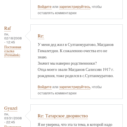
Войдите
или
зарегистрируйтесь
, чтобы
оставлять комментарии
Raf
пн,
Re:
02/18/2008
- 12:45
У меня дед жил в Султанмуратово, Магданов
Постоянная
Гималетдин. К сожалению очества его не
ссылка
(Permalink)
знаю.
Значит мы наверно родственники?
Отца моего звали Магданов Салихзян 1917 г.
рождения, тоже родился в с.Султанмуратово.
Войдите
или
зарегистрируйтесь
, чтобы
оставлять комментарии
Gyuzel
пн,
Re: Татарское дворянство
03/31/2008
- 22:45
Я не уверена, что эта та тема, в которой надо
Постоянная