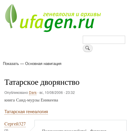
Перейти
к
основному
содержанию
Поиск
Показать — Основная навигация
Основная
навигация
Деревни
Форум
Поиск земляков
Татарские имена
Блоги
Войти
Поддержи Уфаген!
Татарское дворянство
Опубликовано
Dars
-
вс, 10/08/2006 - 23:32
книга Саид-мурзы Еникеева
Татарская генеалогия
Cергей327
ср,
Подскажите пожалуйста!....Фамилия