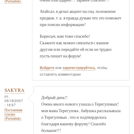
(Permalink)
Атайсал, я делал акцент на соц. положение
предков, т. к. я правда думаю что это поможет
при поиске информации!
Борисыч, вам тоже спасибо!
Скажите как можно связаться с вашим
другом или передайте ей если не трудно
пусть пишет на форум!
Войдите
или
зарегистрируйтесь
, чтобы
оставлять комментарии
SAKYRA
пт,
Добрый день!!
05/18/2007
Очень много нового узнала о Терегуловых!
- 16:57
моя мама Терегулова , бабушка рассказывала
Постоянная
ссылка
о Терегуловых , что и подтвердилось
(Permalink)
благодаря вашему форуму! Спасибо
большое!!!