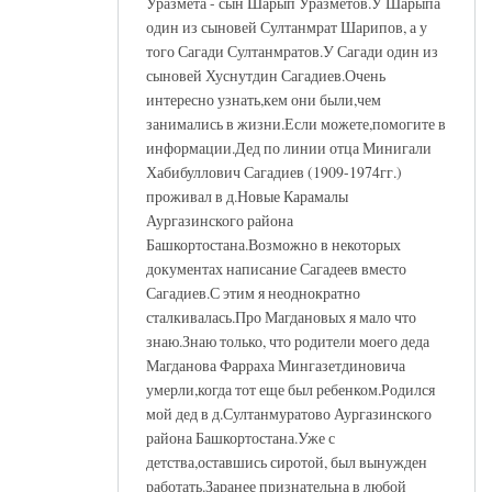
Уразмета - сын Шарып Уразметов.У Шарыпа
один из сыновей Султанмрат Шарипов, а у
того Сагади Султанмратов.У Сагади один из
сыновей Хуснутдин Сагадиев.Очень
интересно узнать,кем они были,чем
занимались в жизни.Если можете,помогите в
информации.Дед по линии отца Минигали
Хабибуллович Сагадиев (1909-1974гг.)
проживал в д.Новые Карамалы
Аургазинского района
Башкортостана.Возможно в некоторых
документах написание Сагадеев вместо
Сагадиев.С этим я неоднократно
сталкивалась.Про Магдановых я мало что
знаю.Знаю только, что родители моего деда
Магданова Фарраха Мингазетдиновича
умерли,когда тот еще был ребенком.Родился
мой дед в д.Султанмуратово Аургазинского
района Башкортостана.Уже с
детства,оставшись сиротой, был вынужден
работать.Заранее признательна в любой