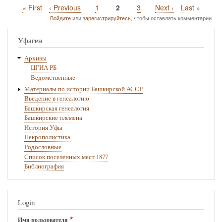
Первая
« First
Предыдущая
‹ Previous
Page
1
Текущая
2
Page
3
Следующая
Next ›
Последняя
Last »
Нумерация
страница
страница
страница
страница
страница
Войдите
или
зарегистрируйтесь
, чтобы оставлять комментарии
страниц
Уфаген
Архивы
ЦГИА РБ
Ведомственные
Материалы по истории Башкирской АССР
Введение в генеалогию
Башкирская генеалогия
Башкирские племена
История Уфы
Некрополистика
Родословные
Список поселенных мест 1877
Библиография
Login
Имя пользователя