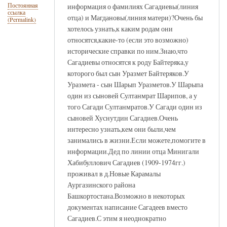
информация о фамилиях Сагадиевы(линия
Постоянная
ссылка
отца) и Магдановы(линия матери)?Очень бы
(Permalink)
хотелось узнать,к каким родам они
относятся,какие-то (если это возможно)
исторические справки по ним.Знаю,что
Сагадиевы относятся к роду Байтеряка,у
которого был сын Уразмет Байтеряков.У
Уразмета - сын Шарып Уразметов.У Шарыпа
один из сыновей Султанмрат Шарипов, а у
того Сагади Султанмратов.У Сагади один из
сыновей Хуснутдин Сагадиев.Очень
интересно узнать,кем они были,чем
занимались в жизни.Если можете,помогите в
информации.Дед по линии отца Минигали
Хабибуллович Сагадиев (1909-1974гг.)
проживал в д.Новые Карамалы
Аургазинского района
Башкортостана.Возможно в некоторых
документах написание Сагадеев вместо
Сагадиев.С этим я неоднократно