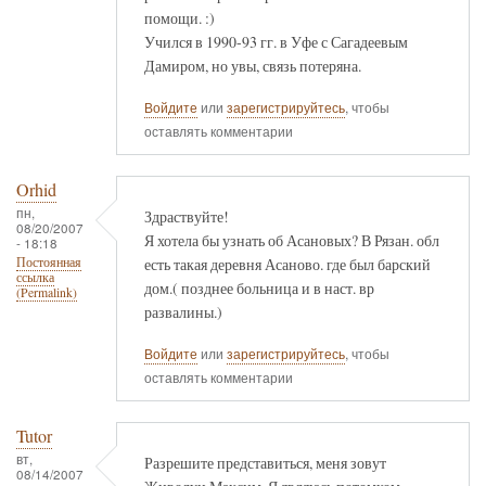
помощи. :)
Учился в 1990-93 гг. в Уфе с Сагадеевым
Дамиром, но увы, связь потеряна.
Войдите
или
зарегистрируйтесь
, чтобы
оставлять комментарии
Orhid
пн,
Здраствуйте!
08/20/2007
Я хотела бы узнать об Асановых? В Рязан. обл
- 18:18
есть такая деревня Асаново. где был барский
Постоянная
ссылка
дом.( позднее больница и в наст. вр
(Permalink)
развалины.)
Войдите
или
зарегистрируйтесь
, чтобы
оставлять комментарии
Tutor
вт,
Разрешите представиться, меня зовут
08/14/2007