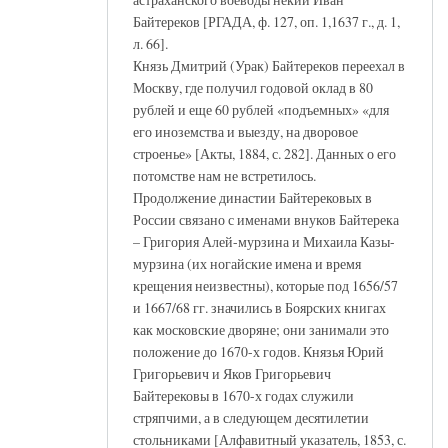
Байтереков [РГАДА, ф. 127, оп. 1,1637 г., д. 1,
л. 66].
Князь Дмитрий (Урак) Байтереков переехал в
Москву, где получил годовой оклад в 80
рублей и еще 60 рублей «подъемных» «для
его иноземства и выезду, на дворовое
строенье» [Акты, 1884, с. 282]. Данных о его
потомстве нам не встретилось.
Продолжение династии Байтерековых в
России связано с именами внуков Байтерека
– Григория Алей-мурзина и Михаила Казы-
мурзина (их ногайские имена и время
крещения неизвестны), которые под 1656/57
и 1667/68 гг. значились в Боярских книгах
как московские дворяне; они занимали это
положение до 1670-х годов. Князья Юрий
Григорьевич и Яков Григорьевич
Байтерековы в 1670-х годах служили
стряпчими, а в следующем десятилетии
стольниками [Алфавитный указатель, 1853, с.