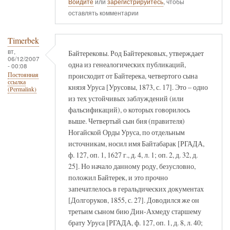
Войдите
или
зарегистрируйтесь
, чтобы
оставлять комментарии
Timerbek
вт,
Байтерековы. Род Байтерековых, утверждает
06/12/2007
одна из генеалогических публикаций,
- 00:08
происходит от Байтерека, четвертого сына
Постоянная
ссылка
князя Уруса [Урусовы, 1873, с. 17]. Это – одно
(Permalink)
из тех устойчивых заблуждений (или
фальсификаций), о которых говорилось
выше. Четвертый сын бия (правителя)
Ногайской Орды Уруса, по отдельным
источникам, носил имя Байтабарак [РГАДА,
ф. 127, оп. 1, 1627 г., д. 4, л. 1; оп. 2, д. 32, д.
25]. Но начало данному роду, безусловно,
положил Байтерек, и это прочно
запечатлелось в геральдических документах
[Долгоруков, 1855, с. 27]. Доводился же он
третьим сыном бию Дин-Ахмеду старшему
брату Уруса [РГАДА, ф. 127, оп. 1, д. 8, л. 40;