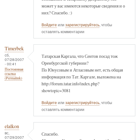
может у вас имеются некоторые сведения и о
них? Спасибо. :)
Войдите
или
зарегистрируйтесь
, чтобы
оставлять комментарии
Timerbek
сб,
Татарская Каргала, что Сеитов посад тож
07/28/2007
Оренбургской губернии?
- 00:41
По Юнусовым и Атласовым нет, есть общая
Постоянная
ссылка
информация по Тат. Каргале, выложена на
(Permalink)
http://forum.tatar.info/index.php?
showtopic=3081
Войдите
или
зарегистрируйтесь
, чтобы
оставлять комментарии
elalkon
вс,
Спасибо.
07/29/2007