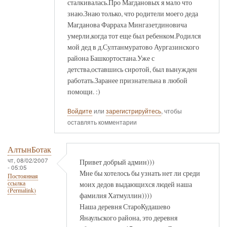
сталкивалась.Про Магдановых я мало что
знаю.Знаю только, что родители моего деда
Магданова Фарраха Мингазетдиновича
умерли,когда тот еще был ребенком.Родился
мой дед в д.Султанмуратово Аургазинского
района Башкортостана.Уже с
детства,оставшись сиротой, был вынужден
работать.Заранее признательна в любой
помощи. :)
Войдите
или
зарегистрируйтесь
, чтобы
оставлять комментарии
АлтынБотак
чт, 08/02/2007
Привет добрый админ)))
- 05:05
Мне бы хотелось бы узнать нет ли среди
Постоянная
моих дедов выдающихся людей наша
ссылка
(Permalink)
фамилия Хатмуллин))))
Наша деревня СтароКудашево
Янаульского района, это деревня