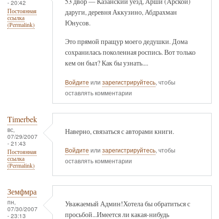
53 двор — Казанский уезд, Арши (Арской)
- 20:42
даруги, деревня Аккузино, Абдрахман
Постоянная
ссылка
Юнусов.
(Permalink)
Это прямой пращур моего дедушки. Дома
сохранилась поколенная роспись. Вот только
кем он был? Как бы узнать....
Войдите
или
зарегистрируйтесь
, чтобы
оставлять комментарии
Timerbek
вс,
Наверно, связаться с авторами книги.
07/29/2007
- 21:43
Войдите
или
зарегистрируйтесь
, чтобы
Постоянная
ссылка
оставлять комментарии
(Permalink)
Земфмра
пн,
Уважаемый Админ!Хотела бы обратиться с
07/30/2007
просьбой...Имеется ли какая-нибудь
- 23:13