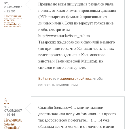
чт,
Предлагаю всем пишущим в раздел сначала
07/05/2007
понять, от какого имени произошла фамилия
- 12:20
(95% татарских фамилий произошли от
Постоянная
ссылка
личных имён). Если интересует толкование
(Permalink)
имён, смотрите на
http://www.tatar.kz/isem_ra.htm
Татарских же дворянских фамилий немного
(по причине того, что бОльшая часть из них
ведет происхождение из Касимовского
ханства и Темниковской Мещеры), их
списков много в интернете.
Войдите
или
зарегистрируйтесь
, чтобы
оставлять комментарии
fet
чт,
Спасибо большое=)… мне не главное
07/05/2007
дворянская или нет у мя фамилия.. вы просто
- 19:46
так здорово всем помогаете.. =))…. Я уже
Постоянная
ссылка
облазила все что могла.. и от личного имени
(Permalink)