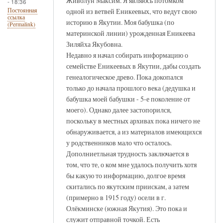
Живолун Максим. Я являюсь потомком
- 18:36
одной из ветвей Еникеевых, что ведут свою
Постоянная
ссылка
историю в Якутии. Моя бабушка (по
(Permalink)
материнской линии) урожденная Еникеева
Зиляйха Якубовна.
Недавно я начал собирать информацию о
семействе Еникеевых в Якутии, дабы создать
генеалогическое древо. Пока докопался
только до начала прошлого века (дедушка и
бабушка моей бабушки - 5-е поколение от
моего). Однако далее застопорился,
поскольку в местных архивах пока ничего не
обнаруживается, а из материалов имеющихся
у родственников мало что осталось.
Дополниетльная трудность заключается в
том, что те, о ком мне удалось получить хотя
бы какую то информацию, долгое время
скитались по якутским приискам, а затем
(примерно в 1915 году) осели в г.
Олёкминске (южная Якутия). Это пока и
служит отправной точкой. Есть