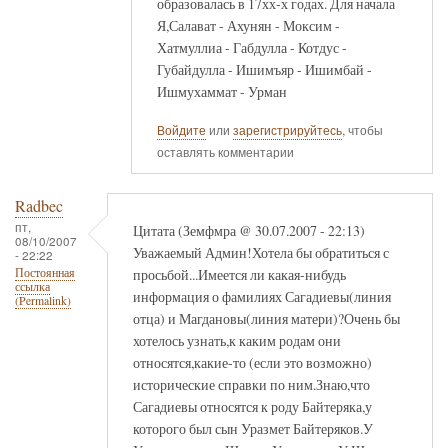
образовалась в 17хх-х годах. Для начала
Я,Салават - Ахунян - Моксим -
Хатмуллиа - Габдулла - Котдус -
Губайдулла - Ишимъяр - Ишимбай -
Ишмухаммат - Урман
Войдите
или
зарегистрируйтесь
, чтобы
оставлять комментарии
Radbec
пт,
Цитата (Земфмра @ 30.07.2007 - 22:13)
08/10/2007
Уважаемый Админ!Хотела бы обратиться с
- 22:22
просьбой...Имеется ли какая-нибудь
Постоянная
ссылка
информация о фамилиях Сагадиевы(линия
(Permalink)
отца) и Магдановы(линия матери)?Очень бы
хотелось узнать,к каким родам они
относятся,какие-то (если это возможно)
исторические справки по ним.Знаю,что
Сагадиевы относятся к роду Байтеряка,у
которого был сын Уразмет Байтеряков.У