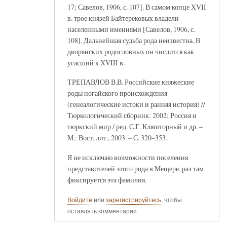
17; Савелов, 1906, с. 107]. В самом конце XVII
в. трое князей Байтерековых владели
населенными имениями [Савелов, 1906, с.
108]. Дальнейшая судьба рода неизвестна. В
дворянских родословных он числится как
угасший к XVIII в.
ТРЕПАВЛОВ В.В. Российские княжеские
роды ногайского происхождения
(генеалогические истоки и ранняя история) //
Тюркологический сборник: 2002: Россия и
тюркский мир / ред. С.Г. Кляшторный и др. –
М.: Вост. лит., 2003. – С. 320–353.
Я не исключаю возможности поселения
представителей этого рода в Мещере, раз там
фиксируется эта фамилия.
Войдите
или
зарегистрируйтесь
, чтобы
оставлять комментарии