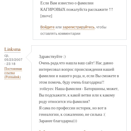
Если Вам известно о фамилии
КАГИРОВЫХ пожалуйста расскажите !!!
[move]
Войдите
или
зарегистрируйтесь
, чтобы
оставлять комментарии
Linksma
ср,
Здравствуйте :)
05/23/2007
Очень рада,что нашла ваш сайт! Нас давно
- 23:18
интересовал вопрос происхождения нашей
Постоянная
ссылка
фамилии и нашего рода, и, если Вы сможете в
(Permalink)
этом помочь, буду очень благодарна!!
:rolleyes: Наша фамилия - Баторшины, может,
Вы подскажите, к какой ветви или к какому
роду относится эта фамилия?
Я сама по профессии историк, но вот в
генеалогии, к сожалению, не сильна :(
Заранее благодарна)))