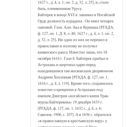
1627 г., д. 4, л. 1; оп. 2, д. 32, л. 25], и, стало
быть, племянником Урусу.
Байтерек в конце XVI в. занимал в Ногайской
Орде должность нурадина . Он имел четырех
сыновей: Гази, Али, Ака и Курмаша [РГАДА,
ф. 127, оп. 1, Д. 8, л. 40; 1627 г., д. 4, л. 1; оп. 2,
д. 32, л. 25]. Ни один из них не перешел в
православие и поэтому не получил
княжеского ранга. Известно лишь, что 18
октября 1616 г. Гази б. Байтерек прибыл в
Астрахань и шертовал царю перед
находившимся там московским дворянином
Андреем Хохловым [РГАДА, ф. 127, оп. 1,
1616 г., д. 4, л. 119]. Кроме того, сохранилось
известие о крещении в Астрахани под
именем Дмитрия «ногайского князя Урак-
мурзы Байтерекова» 19 декабря 1633 г.
[РГАДА, ф. 127, оп. 1, 1632 г., д. 4, л. 6;
Савелов, 1906, с. 107]. А в 1636 г. обратился
«в православную в крестьянскую веру» у
астраханского воеводы некий Иван