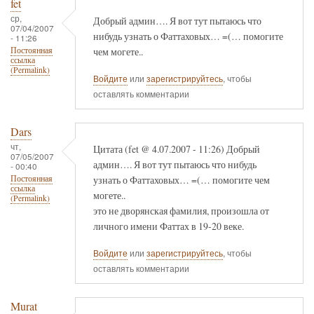
fet
ср,
Добрый админ…. Я вот тут пытаюсь что
07/04/2007
нибудь узнать о Фаттаховых… =(… помогите
- 11:26
чем могете..
Постоянная
ссылка
(Permalink)
Войдите
или
зарегистрируйтесь
, чтобы
оставлять комментарии
Dars
чт,
Цитата (fet @ 4.07.2007 - 11:26) Добрый
07/05/2007
админ…. Я вот тут пытаюсь что нибудь
- 00:40
узнать о Фаттаховых… =(… помогите чем
Постоянная
ссылка
могете..
(Permalink)
это не дворянская фамилия, произошла от
личного имени Фаттах в 19-20 веке.
Войдите
или
зарегистрируйтесь
, чтобы
оставлять комментарии
Murat