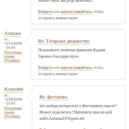
Может быть, мы родственники?
Войдите
или
зарегистрируйтесь
, чтобы
оставлять комментарии
Алмазея
чт,
Re: Татарское дворянство
10/16/2008
- 00:44
Подскажите значение фамилии Кадаев.
Постоянная
Заранее благодарствую...
ссылка
(Permalink)
Войдите
или
зарегистрируйтесь
, чтобы
оставлять комментарии
Ксения66
вт,
Re: фаттахова..
12/02/2008
- 23:43
что нибудь интересное о Фаттаховых нашли?
Постоянная
Может поделитесь? Напишите мне на мой
ссылка
(Permalink)
мэйл,Autumn2@bigmir.net