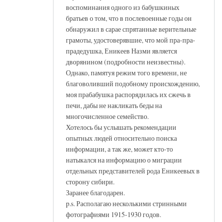
воспоминания одного из бабушкиных
братьев о том, что в послевоенные годы он
обнаружил в сарае спрятанные верительные
грамоты, удостоверявшие, что мой пра-пра-
прадедушка, Еникеев Назми является
дворянином (подробности неизвестны).
Однако, памятуя режим того времени, не
благоволивший подобному происхождению,
моя прабабушка распорядилась их сжечь в
печи, дабы не накликать беды на
многочисленное семейство.
Хотелось бы услышать рекомендации
опытных людей относительно поиска
информации, а так же, может кто-то
натыкался на информацию о миграции
отдельных представителей рода Еникеевых в
сторону сибири.
Заранее благодарен.
p.s. Располагаю несколькими стринными
фотографиями 1915-1930 годов.