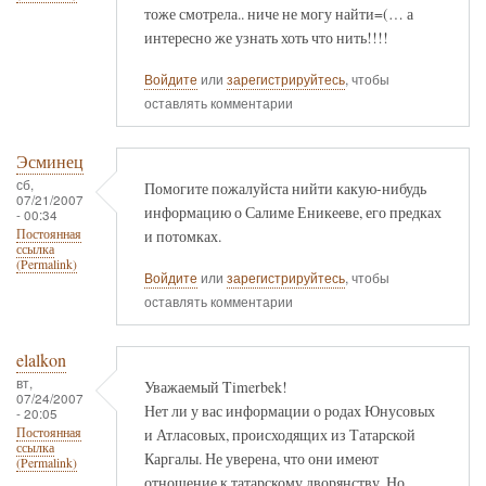
тоже смотрела.. ниче не могу найти=(… а
интересно же узнать хоть что нить!!!!
Войдите
или
зарегистрируйтесь
, чтобы
оставлять комментарии
Эсминец
сб,
Помогите пожалуйста нийти какую-нибудь
07/21/2007
информацию о Салиме Еникееве, его предках
- 00:34
и потомках.
Постоянная
ссылка
(Permalink)
Войдите
или
зарегистрируйтесь
, чтобы
оставлять комментарии
elalkon
вт,
Уважаемый Timerbek!
07/24/2007
Нет ли у вас информации о родах Юнусовых
- 20:05
и Атласовых, происходящих из Татарской
Постоянная
ссылка
Каргалы. Не уверена, что они имеют
(Permalink)
отношение к татарскому дворянству. Но