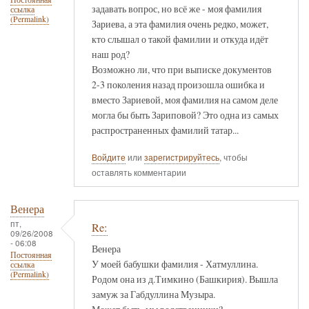
задавать вопрос, но всё же - моя фамилия
ссылка
(Permalink)
Зариева, а эта фамилия очень редко, может,
кто слышал о такой фамилии и откуда идёт
наш род?
Возможно ли, что при выписке документов
2-3 поколения назад произошла ошибка и
вместо Зариевой, моя фамилия на самом деле
могла бы быть Зариповой? Это одна из самых
распространенных фамилий татар...
Войдите
или
зарегистрируйтесь
, чтобы
оставлять комментарии
Венера
пт,
Re:
09/26/2008
- 06:08
Венера
Постоянная
У моей бабушки фамилия - Хатмуллина.
ссылка
(Permalink)
Родом она из д.Тимкино (Башкирия). Вышла
замуж за Габдуллина Музыра.