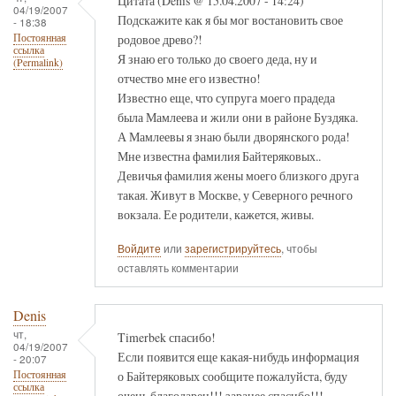
Цитата (Denis @ 15.04.2007 - 14:24)
04/19/2007
Подскажите как я бы мог востановить свое
- 18:38
родовое древо?!
Постоянная
ссылка
Я знаю его только до своего деда, ну и
(Permalink)
отчество мне его известно!
Известно еще, что супруга моего прадеда
была Мамлеева и жили они в районе Буздяка.
А Мамлеевы я знаю были дворянского рода!
Мне известна фамилия Байтеряковых..
Девичья фамилия жены моего близкого друга
такая. Живут в Москве, у Северного речного
вокзала. Ее родители, кажется, живы.
Войдите
или
зарегистрируйтесь
, чтобы
оставлять комментарии
Denis
чт,
Timerbek спасибо!
04/19/2007
Если появится еще какая-нибудь информация
- 20:07
о Байтеряковых сообщите пожалуйста, буду
Постоянная
ссылка
очень благодарен!!! заранее спасибо!!!