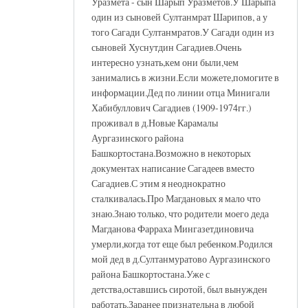
Уразмета - сын Шарып Уразметов.У Шарыпа
один из сыновей Султанмрат Шарипов, а у
того Сагади Султанмратов.У Сагади один из
сыновей Хуснутдин Сагадиев.Очень
интересно узнать,кем они были,чем
занимались в жизни.Если можете,помогите в
информации.Дед по линии отца Минигали
Хабибуллович Сагадиев (1909-1974гг.)
проживал в д.Новые Карамалы
Аургазинского района
Башкортостана.Возможно в некоторых
документах написание Сагадеев вместо
Сагадиев.С этим я неоднократно
сталкивалась.Про Магдановых я мало что
знаю.Знаю только, что родители моего деда
Магданова Фарраха Мингазетдиновича
умерли,когда тот еще был ребенком.Родился
мой дед в д.Султанмуратово Аургазинского
района Башкортостана.Уже с
детства,оставшись сиротой, был вынужден
работать.Заранее признательна в любой