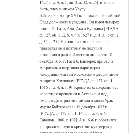
1627 г., д. 4, л. 1; оп. 2, д. 32, л. 25], и, стало
быть, племянником Урусу.
Байтерек в конце XVI в. занимал в Ногайской
Орде должность нурадина . Он имел четырех
сыновей: Гази, Али, Ака и Курмаша [РГАДА,
ф. 127, оп. 1, Д. 8, л. 40; 1627 г., д. 4, л. 1; оп. 2,
д. 32, л. 25]. Ни один из них не перешел в
православие и поэтому не получил
княжеского ранга. Известно лишь, что 18
октября 1616 г. Гази б. Байтерек прибыл в
Астрахань и шертовал царю перед
находившимся там московским дворянином
Андреем Хохловым [РГАДА, ф. 127, оп. 1,
1616 г., д. 4, л. 119]. Кроме того, сохранилось
известие о крещении в Астрахани под
именем Дмитрия «ногайского князя Урак-
мурзы Байтерекова» 19 декабря 1633 г.
[РГАДА, ф. 127, оп. 1, 1632 г., д. 4, л. 6;
Савелов, 1906, с. 107]. А в 1636 г. обратился
«в православную в крестьянскую веру» у
астраханского воеводы некий Иван