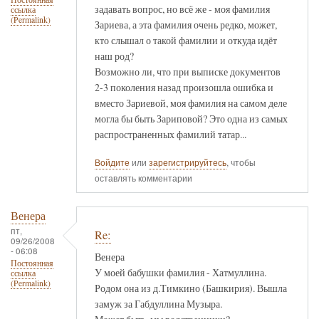
задавать вопрос, но всё же - моя фамилия
ссылка
(Permalink)
Зариева, а эта фамилия очень редко, может,
кто слышал о такой фамилии и откуда идёт
наш род?
Возможно ли, что при выписке документов
2-3 поколения назад произошла ошибка и
вместо Зариевой, моя фамилия на самом деле
могла бы быть Зариповой? Это одна из самых
распространенных фамилий татар...
Войдите
или
зарегистрируйтесь
, чтобы
оставлять комментарии
Венера
пт,
Re:
09/26/2008
- 06:08
Венера
Постоянная
У моей бабушки фамилия - Хатмуллина.
ссылка
(Permalink)
Родом она из д.Тимкино (Башкирия). Вышла
замуж за Габдуллина Музыра.