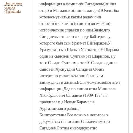
информация о фамилиях Сагадиевы(линия
Постоянная
ссылка
отца) и Магдановы(линия матери)?Очень бы
(Permalink)
хотелось узнать,к каким родам они
относятся,какие-то (если это возможно)
исторические справки по ним.Знаю,что
Сагадиевы относятся к роду Байтеряка,у
которого был сын Уразмет Байтеряков.У
Уразмета - сын Шарып Уразметов.У Шарыпа
один из сыновей Султанмрат Шарипов, а у
того Сагади Султанмратов.У Сагади один из
сыновей Хуснутдин Сагадиев.Очень
интересно узнать,кем они были,чем
занимались в жизни.Если можете,помогите в
информации.Дед по линии отца Минигали
Хабибуллович Сагадиев (1909-1974гг.)
проживал в д.Новые Карамалы
Аургазинского района
Башкортостана.Возможно в некоторых
документах написание Сагадеев вместо
Сагадиев.С этим я неоднократно