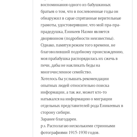
воспоминания одного из бабушкиных
братьев о том, что в послевоенные годы он
обнаружил в сарае спрятанные верительные
грамоты, удостоверявшие, что мой пра-пра-
прадедушка, Еникеев Назми является
дворянином (подробности неизвестны).
Однако, памятуя режим того времени, не
благоволивший подобному происхождению,
моя прабабушка распорядилась их сжечь в
печи, дабы не накликать беды на
многочисленное семейство.
Хотелось бы услышать рекомендации
опытных людей относительно поиска
информации, а так же, может кто-то
натыкался на информацию о миграции
отдельных представителей рода Еникеевых в
сторону сибири.
Заранее благодарен.
p.s. Располагаю несколькими стринными
фотографиями 1915-1930 годов.