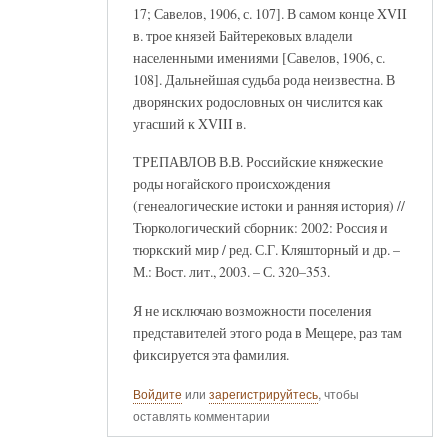
17; Савелов, 1906, с. 107]. В самом конце XVII
в. трое князей Байтерековых владели
населенными имениями [Савелов, 1906, с.
108]. Дальнейшая судьба рода неизвестна. В
дворянских родословных он числится как
угасший к XVIII в.
ТРЕПАВЛОВ В.В. Российские княжеские
роды ногайского происхождения
(генеалогические истоки и ранняя история) //
Тюркологический сборник: 2002: Россия и
тюркский мир / ред. С.Г. Кляшторный и др. –
М.: Вост. лит., 2003. – С. 320–353.
Я не исключаю возможности поселения
представителей этого рода в Мещере, раз там
фиксируется эта фамилия.
Войдите
или
зарегистрируйтесь
, чтобы
оставлять комментарии