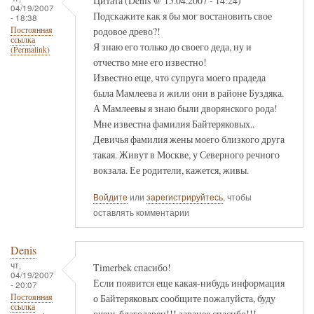
Цитата (Denis @ 15.04.2007 - 14:24)
04/19/2007
Подскажите как я бы мог востановить свое
- 18:38
родовое древо?!
Постоянная
ссылка
Я знаю его только до своего деда, ну и
(Permalink)
отчество мне его известно!
Известно еще, что супруга моего прадеда
была Мамлеева и жили они в районе Буздяка.
А Мамлеевы я знаю были дворянского рода!
Мне известна фамилия Байтеряковых..
Девичья фамилия жены моего близкого друга
такая. Живут в Москве, у Северного речного
вокзала. Ее родители, кажется, живы.
Войдите
или
зарегистрируйтесь
, чтобы
оставлять комментарии
Denis
чт,
Timerbek спасибо!
04/19/2007
Если появится еще какая-нибудь информация
- 20:07
о Байтеряковых сообщите пожалуйста, буду
Постоянная
ссылка
очень благодарен!!! заранее спасибо!!!