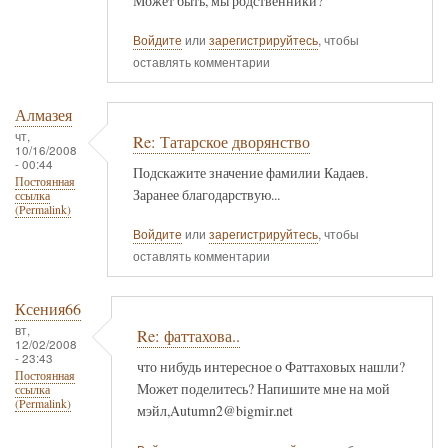
Может быть, мы родственники?
Войдите
или
зарегистрируйтесь
, чтобы
оставлять комментарии
Алмазея
чт,
Re: Татарское дворянство
10/16/2008
- 00:44
Подскажите значение фамилии Кадаев.
Постоянная
Заранее благодарствую...
ссылка
(Permalink)
Войдите
или
зарегистрируйтесь
, чтобы
оставлять комментарии
Ксения66
вт,
Re: фаттахова..
12/02/2008
- 23:43
что нибудь интересное о Фаттаховых нашли?
Постоянная
Может поделитесь? Напишите мне на мой
ссылка
(Permalink)
мэйл,Autumn2@bigmir.net