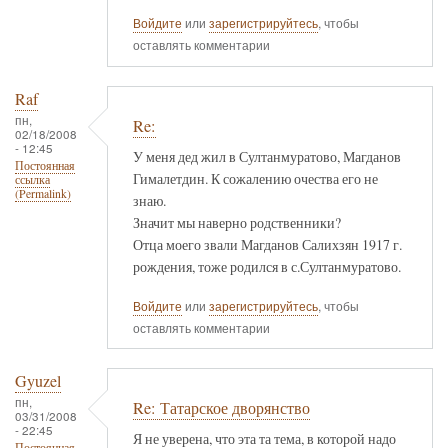
Войдите
или
зарегистрируйтесь
, чтобы
оставлять комментарии
Raf
пн,
Re:
02/18/2008
- 12:45
У меня дед жил в Султанмуратово, Магданов
Постоянная
Гималетдин. К сожалению очества его не
ссылка
(Permalink)
знаю.
Значит мы наверно родственники?
Отца моего звали Магданов Салихзян 1917 г.
рождения, тоже родился в с.Султанмуратово.
Войдите
или
зарегистрируйтесь
, чтобы
оставлять комментарии
Gyuzel
пн,
Re: Татарское дворянство
03/31/2008
- 22:45
Я не уверена, что эта та тема, в которой надо
Постоянная