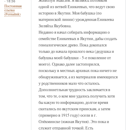
Живолун Максим. Я являюсь потомком
- 18:36
одной из ветвей Еникеевых, что ведут свою
Постоянная
ссылка
историю в Якутии. Моя бабушка (по
(Permalink)
материнской линии) урожденная Еникеева
Зиляйха Якубовна.
Недавно я начал собирать информацию о
семействе Еникеевых в Якутии, дабы создать
генеалогическое древо. Пока докопался
только до начала прошлого века (дедушка и
бабушка моей бабушки - 5-е поколение от
моего). Однако далее застопорился,
поскольку в местных архивах пока ничего не
обнаруживается, а из материалов имеющихся
у родственников мало что осталось.
Дополниетльная трудность заключается в
том, что те, о ком мне удалось получить хотя
бы какую то информацию, долгое время
скитались по якутским приискам, а затем
(примерно в 1915 году) осели в г.
Олёкминске (южная Якутия). Это пока и
служит отправной точкой. Есть