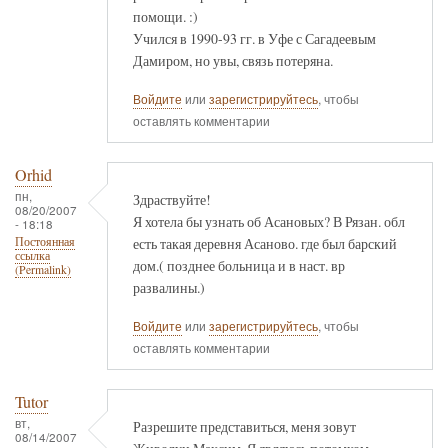
помощи. :)
Учился в 1990-93 гг. в Уфе с Сагадеевым
Дамиром, но увы, связь потеряна.
Войдите
или
зарегистрируйтесь
, чтобы
оставлять комментарии
Orhid
пн,
Здраствуйте!
08/20/2007
Я хотела бы узнать об Асановых? В Рязан. обл
- 18:18
есть такая деревня Асаново. где был барский
Постоянная
ссылка
дом.( позднее больница и в наст. вр
(Permalink)
развалины.)
Войдите
или
зарегистрируйтесь
, чтобы
оставлять комментарии
Tutor
вт,
Разрешите представиться, меня зовут
08/14/2007