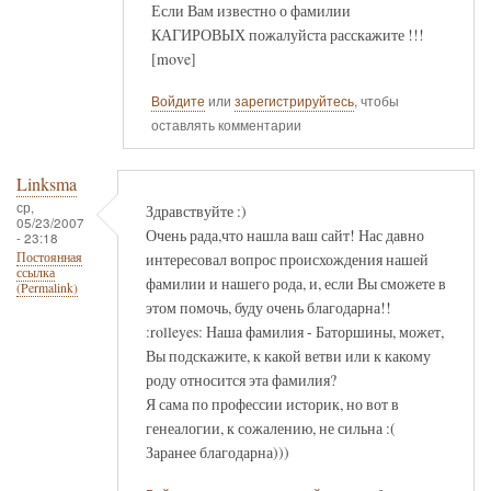
Если Вам известно о фамилии
КАГИРОВЫХ пожалуйста расскажите !!!
[move]
Войдите
или
зарегистрируйтесь
, чтобы
оставлять комментарии
Linksma
ср,
Здравствуйте :)
05/23/2007
Очень рада,что нашла ваш сайт! Нас давно
- 23:18
интересовал вопрос происхождения нашей
Постоянная
ссылка
фамилии и нашего рода, и, если Вы сможете в
(Permalink)
этом помочь, буду очень благодарна!!
:rolleyes: Наша фамилия - Баторшины, может,
Вы подскажите, к какой ветви или к какому
роду относится эта фамилия?
Я сама по профессии историк, но вот в
генеалогии, к сожалению, не сильна :(
Заранее благодарна)))