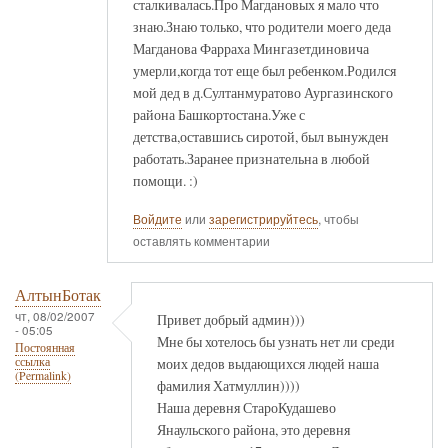
сталкивалась.Про Магдановых я мало что
знаю.Знаю только, что родители моего деда
Магданова Фарраха Мингазетдиновича
умерли,когда тот еще был ребенком.Родился
мой дед в д.Султанмуратово Аургазинского
района Башкортостана.Уже с
детства,оставшись сиротой, был вынужден
работать.Заранее признательна в любой
помощи. :)
Войдите
или
зарегистрируйтесь
, чтобы
оставлять комментарии
АлтынБотак
чт, 08/02/2007
Привет добрый админ)))
- 05:05
Мне бы хотелось бы узнать нет ли среди
Постоянная
моих дедов выдающихся людей наша
ссылка
(Permalink)
фамилия Хатмуллин))))
Наша деревня СтароКудашево
Янаульского района, это деревня