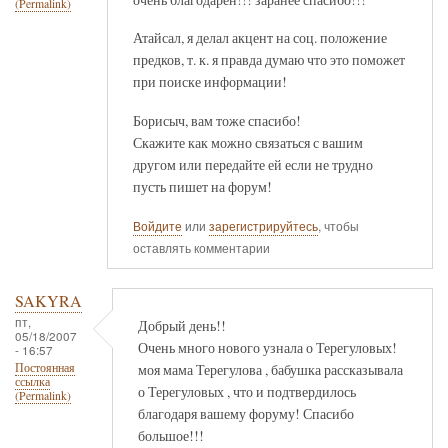
(Permalink)
Атайсал, я делал акцент на соц. положение
предков, т. к. я правда думаю что это поможет
при поиске информации!
Борисыч, вам тоже спасибо!
Скажите как можно связаться с вашим
другом или передайте ей если не трудно
пусть пишет на форум!
Войдите
или
зарегистрируйтесь
, чтобы
оставлять комментарии
SAKYRA
пт,
Добрый день!!
05/18/2007
Очень много нового узнала о Терегуловых!
- 16:57
моя мама Терегулова , бабушка рассказывала
Постоянная
ссылка
о Терегуловых , что и подтвердилось
(Permalink)
благодаря вашему форуму! Спасибо
большое!!!