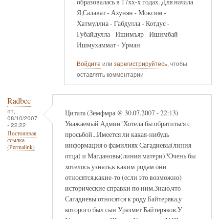
образовалась в 17хх-х годах. Для начала
Я,Салават - Ахунян - Моксим -
Хатмуллиа - Габдулла - Котдус -
Губайдулла - Ишимъяр - Ишимбай -
Ишмухаммат - Урман
Войдите
или
зарегистрируйтесь
, чтобы
оставлять комментарии
Radbec
пт,
Цитата (Земфмра @ 30.07.2007 - 22:13)
08/10/2007
Уважаемый Админ!Хотела бы обратиться с
- 22:22
просьбой...Имеется ли какая-нибудь
Постоянная
ссылка
информация о фамилиях Сагадиевы(линия
(Permalink)
отца) и Магдановы(линия матери)?Очень бы
хотелось узнать,к каким родам они
относятся,какие-то (если это возможно)
исторические справки по ним.Знаю,что
Сагадиевы относятся к роду Байтеряка,у
которого был сын Уразмет Байтеряков.У