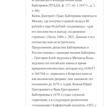
Байтереков [РГАДА, ф. 127, оп. 1,1637 г., д. 1,
л. 66].
Князь Дмитрий (Урак) Байтереков переехал в
Москву, где получил годовой оклад в 80
рублей и еще 60 рублей «подъемных» «для
его иноземства и выезду, на дворовое
строенье» [Акты, 1884, с. 282]. Данных о его
потомстве нам не встретилось.
Продолжение династии Байтерековых в
России связано с именами внуков Байтерека
– Григория Алей-мурзина и Михаила Казы-
мурзина (их ногайские имена и время
крещения неизвестны), которые под 1656/57
и 1667/68 гг. значились в Боярских книгах
как московские дворяне; они занимали это
положение до 1670-х годов. Князья Юрий
Григорьевич и Яков Григорьевич
Байтерековы в 1670-х годах служили
стряпчими, а в следующем десятилетии
стольниками [Алфавитный указатель, 1853, с.