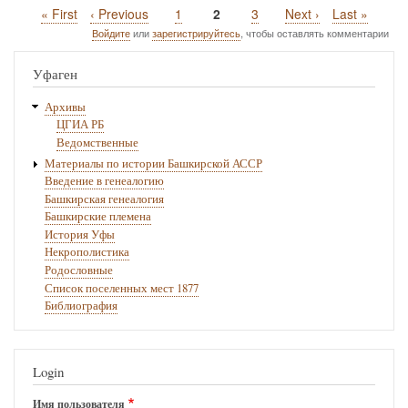
Первая
« First
Предыдущая
‹ Previous
Page
1
Текущая
2
Page
3
Следующая
Next ›
Последняя
Last »
Нумерация
страница
страница
страница
страница
страница
Войдите
или
зарегистрируйтесь
, чтобы оставлять комментарии
страниц
Уфаген
Архивы
ЦГИА РБ
Ведомственные
Материалы по истории Башкирской АССР
Введение в генеалогию
Башкирская генеалогия
Башкирские племена
История Уфы
Некрополистика
Родословные
Список поселенных мест 1877
Библиография
Login
Имя пользователя