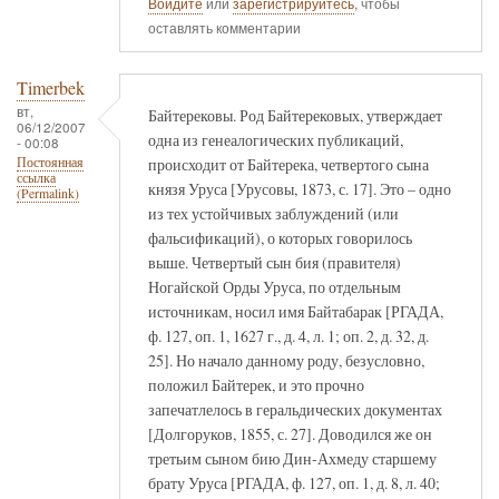
Войдите
или
зарегистрируйтесь
, чтобы
оставлять комментарии
Timerbek
вт,
Байтерековы. Род Байтерековых, утверждает
06/12/2007
одна из генеалогических публикаций,
- 00:08
происходит от Байтерека, четвертого сына
Постоянная
ссылка
князя Уруса [Урусовы, 1873, с. 17]. Это – одно
(Permalink)
из тех устойчивых заблуждений (или
фальсификаций), о которых говорилось
выше. Четвертый сын бия (правителя)
Ногайской Орды Уруса, по отдельным
источникам, носил имя Байтабарак [РГАДА,
ф. 127, оп. 1, 1627 г., д. 4, л. 1; оп. 2, д. 32, д.
25]. Но начало данному роду, безусловно,
положил Байтерек, и это прочно
запечатлелось в геральдических документах
[Долгоруков, 1855, с. 27]. Доводился же он
третьим сыном бию Дин-Ахмеду старшему
брату Уруса [РГАДА, ф. 127, оп. 1, д. 8, л. 40;