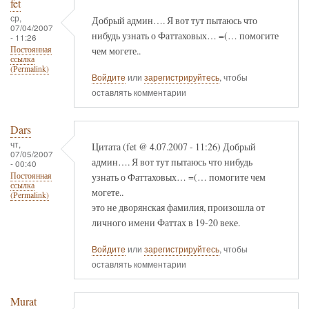
fet
ср,
Добрый админ…. Я вот тут пытаюсь что
07/04/2007
нибудь узнать о Фаттаховых… =(… помогите
- 11:26
чем могете..
Постоянная
ссылка
(Permalink)
Войдите
или
зарегистрируйтесь
, чтобы
оставлять комментарии
Dars
чт,
Цитата (fet @ 4.07.2007 - 11:26) Добрый
07/05/2007
админ…. Я вот тут пытаюсь что нибудь
- 00:40
узнать о Фаттаховых… =(… помогите чем
Постоянная
ссылка
могете..
(Permalink)
это не дворянская фамилия, произошла от
личного имени Фаттах в 19-20 веке.
Войдите
или
зарегистрируйтесь
, чтобы
оставлять комментарии
Murat