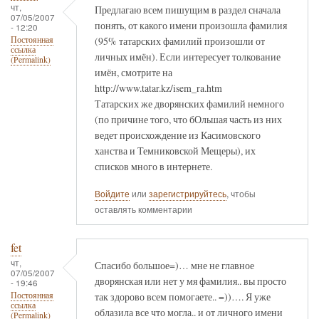
чт,
Предлагаю всем пишущим в раздел сначала
07/05/2007
понять, от какого имени произошла фамилия
- 12:20
(95% татарских фамилий произошли от
Постоянная
ссылка
личных имён). Если интересует толкование
(Permalink)
имён, смотрите на
http://www.tatar.kz/isem_ra.htm
Татарских же дворянских фамилий немного
(по причине того, что бОльшая часть из них
ведет происхождение из Касимовского
ханства и Темниковской Мещеры), их
списков много в интернете.
Войдите
или
зарегистрируйтесь
, чтобы
оставлять комментарии
fet
чт,
Спасибо большое=)… мне не главное
07/05/2007
дворянская или нет у мя фамилия.. вы просто
- 19:46
так здорово всем помогаете.. =))…. Я уже
Постоянная
ссылка
облазила все что могла.. и от личного имени
(Permalink)