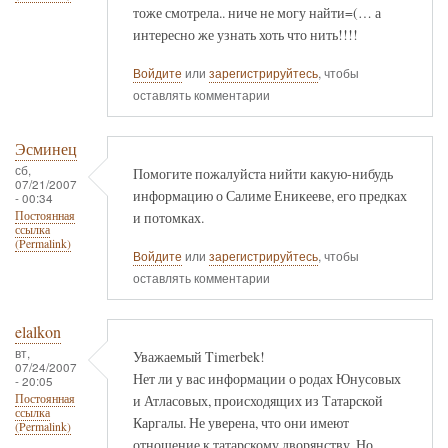
тоже смотрела.. ниче не могу найти=(… а
интересно же узнать хоть что нить!!!!
Войдите
или
зарегистрируйтесь
, чтобы
оставлять комментарии
Эсминец
сб,
Помогите пожалуйста нийти какую-нибудь
07/21/2007
информацию о Салиме Еникееве, его предках
- 00:34
и потомках.
Постоянная
ссылка
(Permalink)
Войдите
или
зарегистрируйтесь
, чтобы
оставлять комментарии
elalkon
вт,
Уважаемый Timerbek!
07/24/2007
Нет ли у вас информации о родах Юнусовых
- 20:05
и Атласовых, происходящих из Татарской
Постоянная
ссылка
Каргалы. Не уверена, что они имеют
(Permalink)
отношение к татарскому дворянству. Но