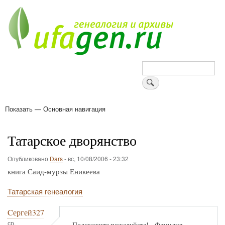
Перейти
к
основному
содержанию
Поиск
Показать — Основная навигация
Основная
навигация
Деревни
Форум
Поиск земляков
Татарские имена
Блоги
Войти
Поддержи Уфаген!
Татарское дворянство
Опубликовано
Dars
-
вс, 10/08/2006 - 23:32
книга Саид-мурзы Еникеева
Татарская генеалогия
Cергей327
ср,
Подскажите пожалуйста!....Фамилия