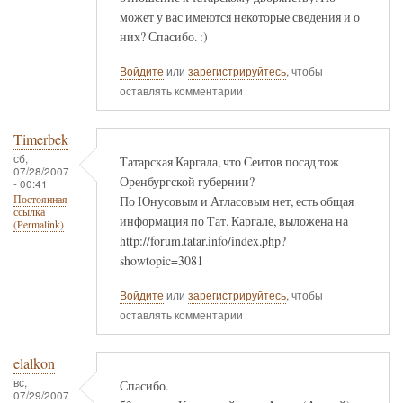
может у вас имеются некоторые сведения и о
них? Спасибо. :)
Войдите
или
зарегистрируйтесь
, чтобы
оставлять комментарии
Timerbek
сб,
Татарская Каргала, что Сеитов посад тож
07/28/2007
Оренбургской губернии?
- 00:41
По Юнусовым и Атласовым нет, есть общая
Постоянная
ссылка
информация по Тат. Каргале, выложена на
(Permalink)
http://forum.tatar.info/index.php?
showtopic=3081
Войдите
или
зарегистрируйтесь
, чтобы
оставлять комментарии
elalkon
вс,
Спасибо.
07/29/2007