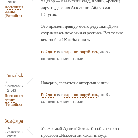
53 двор — Казанский уезд, Арши (Арской)
- 20:42
даруги, деревня Аккузино, Абдрахман
Постоянная
ссылка
Юнусов.
(Permalink)
Это прямой пращур моего дедушки. Дома
сохранилась поколенная роспись. Вот только
кем он был? Как бы узнать....
Войдите
или
зарегистрируйтесь
, чтобы
оставлять комментарии
Timerbek
вс,
Наверно, связаться с авторами книги.
07/29/2007
- 21:43
Войдите
или
зарегистрируйтесь
, чтобы
Постоянная
ссылка
оставлять комментарии
(Permalink)
Земфмра
пн,
Уважаемый Админ!Хотела бы обратиться с
07/30/2007
просьбой...Имеется ли какая-нибудь
- 23:13