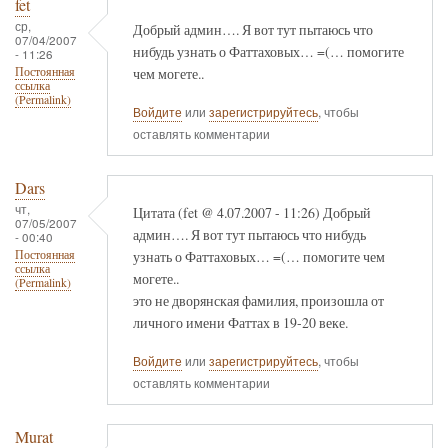
fet
ср,
Добрый админ…. Я вот тут пытаюсь что
07/04/2007
нибудь узнать о Фаттаховых… =(… помогите
- 11:26
чем могете..
Постоянная
ссылка
(Permalink)
Войдите
или
зарегистрируйтесь
, чтобы
оставлять комментарии
Dars
чт,
Цитата (fet @ 4.07.2007 - 11:26) Добрый
07/05/2007
админ…. Я вот тут пытаюсь что нибудь
- 00:40
узнать о Фаттаховых… =(… помогите чем
Постоянная
ссылка
могете..
(Permalink)
это не дворянская фамилия, произошла от
личного имени Фаттах в 19-20 веке.
Войдите
или
зарегистрируйтесь
, чтобы
оставлять комментарии
Murat