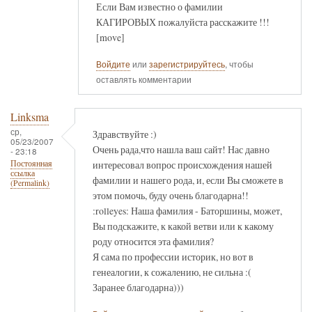
Если Вам известно о фамилии
КАГИРОВЫХ пожалуйста расскажите !!!
[move]
Войдите
или
зарегистрируйтесь
, чтобы
оставлять комментарии
Linksma
ср,
Здравствуйте :)
05/23/2007
Очень рада,что нашла ваш сайт! Нас давно
- 23:18
интересовал вопрос происхождения нашей
Постоянная
ссылка
фамилии и нашего рода, и, если Вы сможете в
(Permalink)
этом помочь, буду очень благодарна!!
:rolleyes: Наша фамилия - Баторшины, может,
Вы подскажите, к какой ветви или к какому
роду относится эта фамилия?
Я сама по профессии историк, но вот в
генеалогии, к сожалению, не сильна :(
Заранее благодарна)))