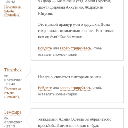
53 двор — Казанский уезд, Арши (Арской)
- 20:42
даруги, деревня Аккузино, Абдрахман
Постоянная
ссылка
Юнусов.
(Permalink)
Это прямой пращур моего дедушки. Дома
сохранилась поколенная роспись. Вот только
кем он был? Как бы узнать....
Войдите
или
зарегистрируйтесь
, чтобы
оставлять комментарии
Timerbek
вс,
Наверно, связаться с авторами книги.
07/29/2007
- 21:43
Войдите
или
зарегистрируйтесь
, чтобы
Постоянная
ссылка
оставлять комментарии
(Permalink)
Земфмра
пн,
Уважаемый Админ!Хотела бы обратиться с
07/30/2007
просьбой...Имеется ли какая-нибудь
- 23:13