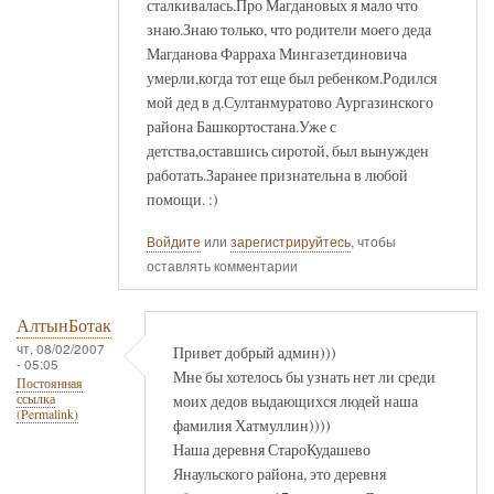
сталкивалась.Про Магдановых я мало что
знаю.Знаю только, что родители моего деда
Магданова Фарраха Мингазетдиновича
умерли,когда тот еще был ребенком.Родился
мой дед в д.Султанмуратово Аургазинского
района Башкортостана.Уже с
детства,оставшись сиротой, был вынужден
работать.Заранее признательна в любой
помощи. :)
Войдите
или
зарегистрируйтесь
, чтобы
оставлять комментарии
АлтынБотак
чт, 08/02/2007
Привет добрый админ)))
- 05:05
Мне бы хотелось бы узнать нет ли среди
Постоянная
моих дедов выдающихся людей наша
ссылка
(Permalink)
фамилия Хатмуллин))))
Наша деревня СтароКудашево
Янаульского района, это деревня