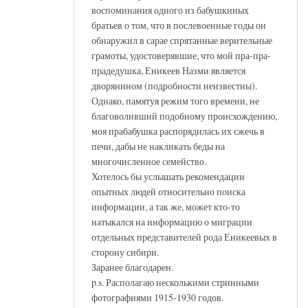
воспоминания одного из бабушкиных
братьев о том, что в послевоенные годы он
обнаружил в сарае спрятанные верительные
грамоты, удостоверявшие, что мой пра-пра-
прадедушка, Еникеев Назми является
дворянином (подробности неизвестны).
Однако, памятуя режим того времени, не
благоволивший подобному происхождению,
моя прабабушка распорядилась их сжечь в
печи, дабы не накликать беды на
многочисленное семейство.
Хотелось бы услышать рекомендации
опытных людей относительно поиска
информации, а так же, может кто-то
натыкался на информацию о миграции
отдельных представителей рода Еникеевых в
сторону сибири.
Заранее благодарен.
p.s. Располагаю несколькими стринными
фотографиями 1915-1930 годов.