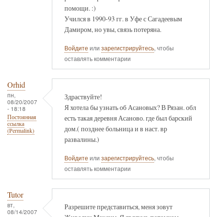
помощи. :)
Учился в 1990-93 гг. в Уфе с Сагадеевым
Дамиром, но увы, связь потеряна.
Войдите
или
зарегистрируйтесь
, чтобы
оставлять комментарии
Orhid
пн,
Здраствуйте!
08/20/2007
Я хотела бы узнать об Асановых? В Рязан. обл
- 18:18
есть такая деревня Асаново. где был барский
Постоянная
ссылка
дом.( позднее больница и в наст. вр
(Permalink)
развалины.)
Войдите
или
зарегистрируйтесь
, чтобы
оставлять комментарии
Tutor
вт,
Разрешите представиться, меня зовут
08/14/2007