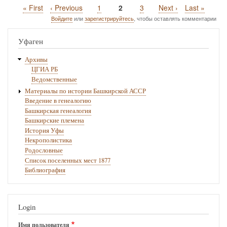
Первая
« First
Предыдущая
‹ Previous
Page
1
Текущая
2
Page
3
Следующая
Next ›
Последняя
Last »
Нумерация
страница
страница
страница
страница
страница
Войдите
или
зарегистрируйтесь
, чтобы оставлять комментарии
страниц
Уфаген
Архивы
ЦГИА РБ
Ведомственные
Материалы по истории Башкирской АССР
Введение в генеалогию
Башкирская генеалогия
Башкирские племена
История Уфы
Некрополистика
Родословные
Список поселенных мест 1877
Библиография
Login
Имя пользователя