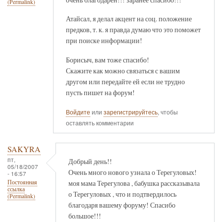
(Permalink)
Атайсал, я делал акцент на соц. положение
предков, т. к. я правда думаю что это поможет
при поиске информации!
Борисыч, вам тоже спасибо!
Скажите как можно связаться с вашим
другом или передайте ей если не трудно
пусть пишет на форум!
Войдите
или
зарегистрируйтесь
, чтобы
оставлять комментарии
SAKYRA
пт,
Добрый день!!
05/18/2007
Очень много нового узнала о Терегуловых!
- 16:57
моя мама Терегулова , бабушка рассказывала
Постоянная
ссылка
о Терегуловых , что и подтвердилось
(Permalink)
благодаря вашему форуму! Спасибо
большое!!!