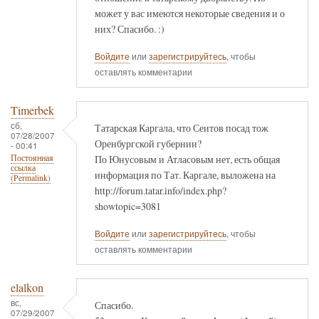
может у вас имеются некоторые сведения и о
них? Спасибо. :)
Войдите
или
зарегистрируйтесь
, чтобы
оставлять комментарии
Timerbek
сб,
Татарская Каргала, что Сеитов посад тож
07/28/2007
Оренбургской губернии?
- 00:41
По Юнусовым и Атласовым нет, есть общая
Постоянная
ссылка
информация по Тат. Каргале, выложена на
(Permalink)
http://forum.tatar.info/index.php?
showtopic=3081
Войдите
или
зарегистрируйтесь
, чтобы
оставлять комментарии
elalkon
вс,
Спасибо.
07/29/2007