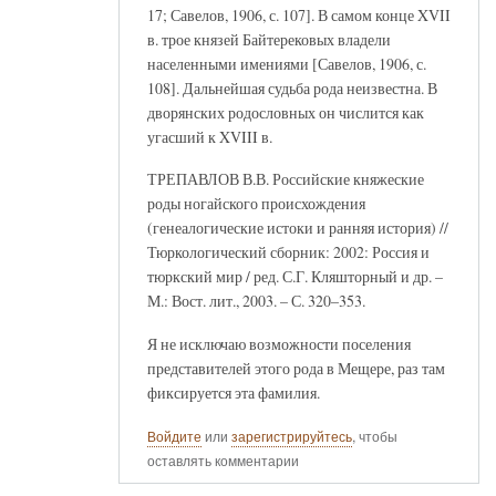
17; Савелов, 1906, с. 107]. В самом конце XVII
в. трое князей Байтерековых владели
населенными имениями [Савелов, 1906, с.
108]. Дальнейшая судьба рода неизвестна. В
дворянских родословных он числится как
угасший к XVIII в.
ТРЕПАВЛОВ В.В. Российские княжеские
роды ногайского происхождения
(генеалогические истоки и ранняя история) //
Тюркологический сборник: 2002: Россия и
тюркский мир / ред. С.Г. Кляшторный и др. –
М.: Вост. лит., 2003. – С. 320–353.
Я не исключаю возможности поселения
представителей этого рода в Мещере, раз там
фиксируется эта фамилия.
Войдите
или
зарегистрируйтесь
, чтобы
оставлять комментарии