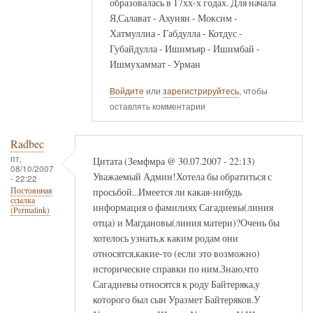
образовалась в 17хх-х годах. Для начала
Я,Салават - Ахунян - Моксим -
Хатмуллиа - Габдулла - Котдус -
Губайдулла - Ишимъяр - Ишимбай -
Ишмухаммат - Урман
Войдите
или
зарегистрируйтесь
, чтобы
оставлять комментарии
Radbec
пт,
Цитата (Земфмра @ 30.07.2007 - 22:13)
08/10/2007
Уважаемый Админ!Хотела бы обратиться с
- 22:22
просьбой...Имеется ли какая-нибудь
Постоянная
ссылка
информация о фамилиях Сагадиевы(линия
(Permalink)
отца) и Магдановы(линия матери)?Очень бы
хотелось узнать,к каким родам они
относятся,какие-то (если это возможно)
исторические справки по ним.Знаю,что
Сагадиевы относятся к роду Байтеряка,у
которого был сын Уразмет Байтеряков.У