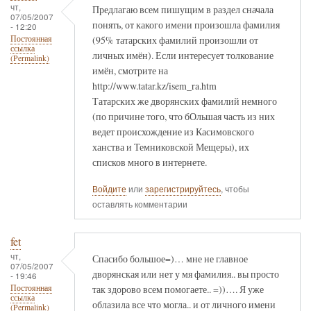
чт,
Предлагаю всем пишущим в раздел сначала
07/05/2007
понять, от какого имени произошла фамилия
- 12:20
(95% татарских фамилий произошли от
Постоянная
ссылка
личных имён). Если интересует толкование
(Permalink)
имён, смотрите на
http://www.tatar.kz/isem_ra.htm
Татарских же дворянских фамилий немного
(по причине того, что бОльшая часть из них
ведет происхождение из Касимовского
ханства и Темниковской Мещеры), их
списков много в интернете.
Войдите
или
зарегистрируйтесь
, чтобы
оставлять комментарии
fet
чт,
Спасибо большое=)… мне не главное
07/05/2007
дворянская или нет у мя фамилия.. вы просто
- 19:46
так здорово всем помогаете.. =))…. Я уже
Постоянная
ссылка
облазила все что могла.. и от личного имени
(Permalink)