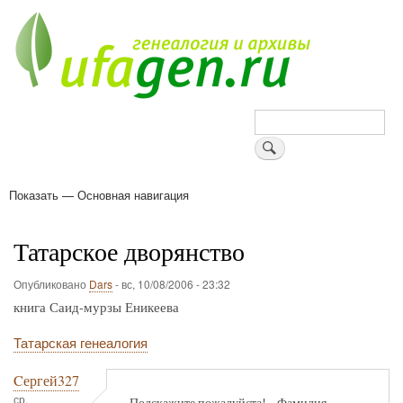
Перейти
к
основному
содержанию
Поиск
Показать — Основная навигация
Основная
навигация
Деревни
Форум
Поиск земляков
Татарские имена
Блоги
Войти
Поддержи Уфаген!
Татарское дворянство
Опубликовано
Dars
-
вс, 10/08/2006 - 23:32
книга Саид-мурзы Еникеева
Татарская генеалогия
Cергей327
ср,
Подскажите пожалуйста!....Фамилия