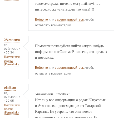
тоже смотрела.. ниче не могу найти=(… а
интересно же узнать хоть что нить!!!!
Войдите
или
зарегистрируйтесь
, чтобы
оставлять комментарии
Эсминец
сб,
Помогите пожалуйста нийти какую-нибудь
07/21/2007
информацию о Салиме Еникееве, его предках
- 00:34
и потомках.
Постоянная
ссылка
(Permalink)
Войдите
или
зарегистрируйтесь
, чтобы
оставлять комментарии
elalkon
вт,
Уважаемый Timerbek!
07/24/2007
Нет ли у вас информации о родах Юнусовых
- 20:05
и Атласовых, происходящих из Татарской
Постоянная
ссылка
Каргалы. Не уверена, что они имеют
(Permalink)
отношение к татарскому дворянству. Но