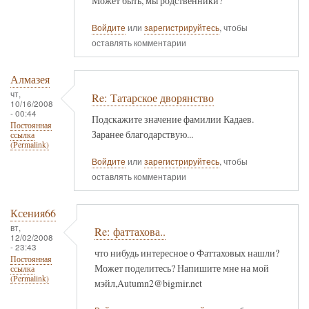
Может быть, мы родственники?
Войдите
или
зарегистрируйтесь
, чтобы
оставлять комментарии
Алмазея
чт,
Re: Татарское дворянство
10/16/2008
- 00:44
Подскажите значение фамилии Кадаев.
Постоянная
Заранее благодарствую...
ссылка
(Permalink)
Войдите
или
зарегистрируйтесь
, чтобы
оставлять комментарии
Ксения66
вт,
Re: фаттахова..
12/02/2008
- 23:43
что нибудь интересное о Фаттаховых нашли?
Постоянная
Может поделитесь? Напишите мне на мой
ссылка
(Permalink)
мэйл,Autumn2@bigmir.net