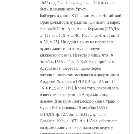
1627 г., д. 4, л. 1; оп. 2, д. 32, л. 25], и, стало
быть, племянником Урусу.
Байтерек в конце XVI в. занимал в Ногайской
Орде должность нурадина . Он имел четырех
сыновей: Гази, Али, Ака и Курмаша [РГАДА,
ф. 127, оп. 1, Д. 8, л. 40; 1627 г., д. 4, л. 1; оп. 2,
д. 32, л. 25]. Ни один из них не перешел в
православие и поэтому не получил
княжеского ранга. Известно лишь, что 18
октября 1616 г. Гази б. Байтерек прибыл в
Астрахань и шертовал царю перед
находившимся там московским дворянином
Андреем Хохловым [РГАДА, ф. 127, оп. 1,
1616 г., д. 4, л. 119]. Кроме того, сохранилось
известие о крещении в Астрахани под
именем Дмитрия «ногайского князя Урак-
мурзы Байтерекова» 19 декабря 1633 г.
[РГАДА, ф. 127, оп. 1, 1632 г., д. 4, л. 6;
Савелов, 1906, с. 107]. А в 1636 г. обратился
«в православную в крестьянскую веру» у
астраханского воеводы некий Иван