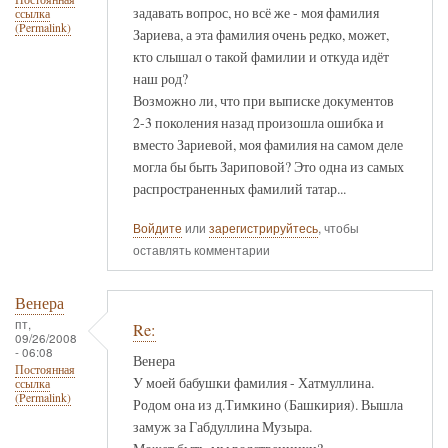
задавать вопрос, но всё же - моя фамилия
ссылка
(Permalink)
Зариева, а эта фамилия очень редко, может,
кто слышал о такой фамилии и откуда идёт
наш род?
Возможно ли, что при выписке документов
2-3 поколения назад произошла ошибка и
вместо Зариевой, моя фамилия на самом деле
могла бы быть Зариповой? Это одна из самых
распространенных фамилий татар...
Войдите
или
зарегистрируйтесь
, чтобы
оставлять комментарии
Венера
пт,
Re:
09/26/2008
- 06:08
Венера
Постоянная
У моей бабушки фамилия - Хатмуллина.
ссылка
(Permalink)
Родом она из д.Тимкино (Башкирия). Вышла
замуж за Габдуллина Музыра.