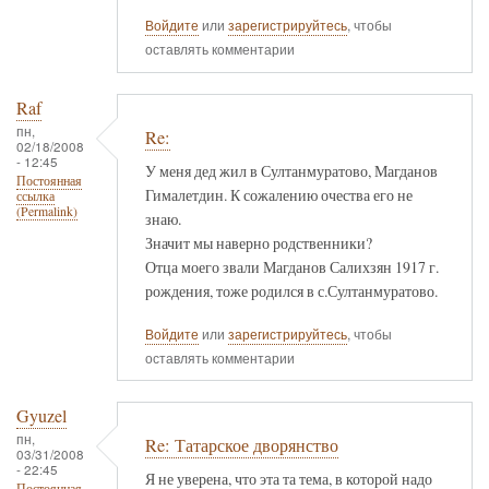
Войдите
или
зарегистрируйтесь
, чтобы
оставлять комментарии
Raf
пн,
Re:
02/18/2008
- 12:45
У меня дед жил в Султанмуратово, Магданов
Постоянная
Гималетдин. К сожалению очества его не
ссылка
(Permalink)
знаю.
Значит мы наверно родственники?
Отца моего звали Магданов Салихзян 1917 г.
рождения, тоже родился в с.Султанмуратово.
Войдите
или
зарегистрируйтесь
, чтобы
оставлять комментарии
Gyuzel
пн,
Re: Татарское дворянство
03/31/2008
- 22:45
Я не уверена, что эта та тема, в которой надо
Постоянная