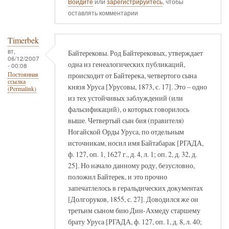
Войдите
или
зарегистрируйтесь
, чтобы
оставлять комментарии
Timerbek
вт,
Байтерековы. Род Байтерековых, утверждает
06/12/2007
одна из генеалогических публикаций,
- 00:08
происходит от Байтерека, четвертого сына
Постоянная
ссылка
князя Уруса [Урусовы, 1873, с. 17]. Это – одно
(Permalink)
из тех устойчивых заблуждений (или
фальсификаций), о которых говорилось
выше. Четвертый сын бия (правителя)
Ногайской Орды Уруса, по отдельным
источникам, носил имя Байтабарак [РГАДА,
ф. 127, оп. 1, 1627 г., д. 4, л. 1; оп. 2, д. 32, д.
25]. Но начало данному роду, безусловно,
положил Байтерек, и это прочно
запечатлелось в геральдических документах
[Долгоруков, 1855, с. 27]. Доводился же он
третьим сыном бию Дин-Ахмеду старшему
брату Уруса [РГАДА, ф. 127, оп. 1, д. 8, л. 40;