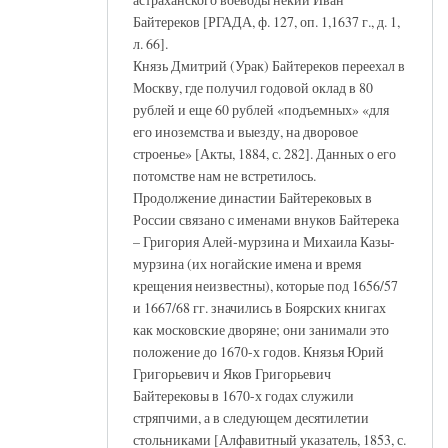
Байтереков [РГАДА, ф. 127, оп. 1,1637 г., д. 1,
л. 66].
Князь Дмитрий (Урак) Байтереков переехал в
Москву, где получил годовой оклад в 80
рублей и еще 60 рублей «подъемных» «для
его иноземства и выезду, на дворовое
строенье» [Акты, 1884, с. 282]. Данных о его
потомстве нам не встретилось.
Продолжение династии Байтерековых в
России связано с именами внуков Байтерека
– Григория Алей-мурзина и Михаила Казы-
мурзина (их ногайские имена и время
крещения неизвестны), которые под 1656/57
и 1667/68 гг. значились в Боярских книгах
как московские дворяне; они занимали это
положение до 1670-х годов. Князья Юрий
Григорьевич и Яков Григорьевич
Байтерековы в 1670-х годах служили
стряпчими, а в следующем десятилетии
стольниками [Алфавитный указатель, 1853, с.