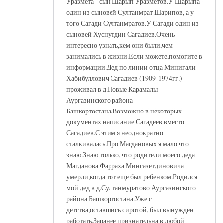
Уразмета - сын Шарып Уразметов.У Шарыпа
один из сыновей Султанмрат Шарипов, а у
того Сагади Султанмратов.У Сагади один из
сыновей Хуснутдин Сагадиев.Очень
интересно узнать,кем они были,чем
занимались в жизни.Если можете,помогите в
информации.Дед по линии отца Минигали
Хабибуллович Сагадиев (1909-1974гг.)
проживал в д.Новые Карамалы
Аургазинского района
Башкортостана.Возможно в некоторых
документах написание Сагадеев вместо
Сагадиев.С этим я неоднократно
сталкивалась.Про Магдановых я мало что
знаю.Знаю только, что родители моего деда
Магданова Фарраха Мингазетдиновича
умерли,когда тот еще был ребенком.Родился
мой дед в д.Султанмуратово Аургазинского
района Башкортостана.Уже с
детства,оставшись сиротой, был вынужден
работать.Заранее признательна в любой