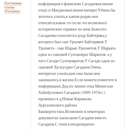
информация о фамилиях Сагадиевы(линия
Постоянная
ссылка
отца) и Магдановы(линия матери)?Очень бы
(Permalink)
хотелось узнать,к каким родам они
относятся,какие-то (если это возможно)
исторические справки по ним.Знаю,что
Сагадиевы относятся к роду Байтеряка,у
которого был сын Уразмет Байтеряков.У
Уразмета - сын Шарып Уразметов.У Шарыпа
один из сыновей Султанмрат Шарипов, а у
того Сагади Султанмратов.У Сагади один из
сыновей Хуснутдин Сагадиев.Очень
интересно узнать,кем они были,чем
занимались в жизни.Если можете,помогите в
информации.Дед по линии отца Минигали
Хабибуллович Сагадиев (1909-1974гг.)
проживал в д.Новые Карамалы
Аургазинского района
Башкортостана.Возможно в некоторых
документах написание Сагадеев вместо
Сагадиев.С этим я неоднократно