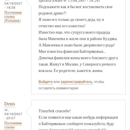
Цитата (Denis @ 15.04.2007 - 14:24)
04/19/2007
Подскажите как я бы мог востановить свое
- 18:38
родовое древо?!
Постоянная
ссылка
Я знаю его только до своего деда, ну и
(Permalink)
отчество мне его известно!
Известно еще, что супруга моего прадеда
была Мамлеева и жили они в районе Буздяка.
А Мамлеевы я знаю были дворянского рода!
Мне известна фамилия Байтеряковых..
Девичья фамилия жены моего близкого друга
такая. Живут в Москве, у Северного речного
вокзала. Ее родители, кажется, живы.
Войдите
или
зарегистрируйтесь
, чтобы
оставлять комментарии
Denis
чт,
Timerbek спасибо!
04/19/2007
Если появится еще какая-нибудь информация
- 20:07
о Байтеряковых сообщите пожалуйста, буду
Постоянная
ссылка
очень благодарен!!! заранее спасибо!!!