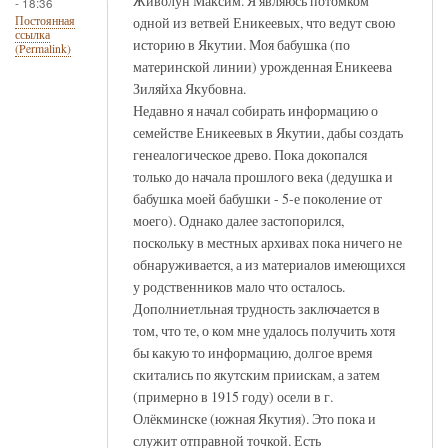
Живолун Максим. Я являюсь потомком
- 18:36
одной из ветвей Еникеевых, что ведут свою
Постоянная
ссылка
историю в Якутии. Моя бабушка (по
(Permalink)
материнской линии) урожденная Еникеева
Зиляйха Якубовна.
Недавно я начал собирать информацию о
семействе Еникеевых в Якутии, дабы создать
генеалогическое древо. Пока докопался
только до начала прошлого века (дедушка и
бабушка моей бабушки - 5-е поколение от
моего). Однако далее застопорился,
поскольку в местных архивах пока ничего не
обнаруживается, а из материалов имеющихся
у родственников мало что осталось.
Дополниетльная трудность заключается в
том, что те, о ком мне удалось получить хотя
бы какую то информацию, долгое время
скитались по якутским приискам, а затем
(примерно в 1915 году) осели в г.
Олёкминске (южная Якутия). Это пока и
служит отправной точкой. Есть