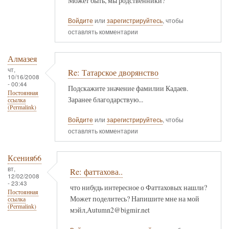
Может быть, мы родственники?
Войдите
или
зарегистрируйтесь
, чтобы
оставлять комментарии
Алмазея
чт,
Re: Татарское дворянство
10/16/2008
- 00:44
Подскажите значение фамилии Кадаев.
Постоянная
Заранее благодарствую...
ссылка
(Permalink)
Войдите
или
зарегистрируйтесь
, чтобы
оставлять комментарии
Ксения66
вт,
Re: фаттахова..
12/02/2008
- 23:43
что нибудь интересное о Фаттаховых нашли?
Постоянная
Может поделитесь? Напишите мне на мой
ссылка
(Permalink)
мэйл,Autumn2@bigmir.net