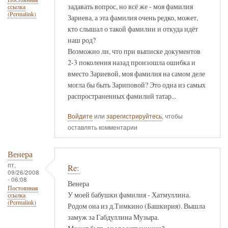
задавать вопрос, но всё же - моя фамилия
ссылка
(Permalink)
Зариева, а эта фамилия очень редко, может,
кто слышал о такой фамилии и откуда идёт
наш род?
Возможно ли, что при выписке документов
2-3 поколения назад произошла ошибка и
вместо Зариевой, моя фамилия на самом деле
могла бы быть Зариповой? Это одна из самых
распространенных фамилий татар...
Войдите
или
зарегистрируйтесь
, чтобы
оставлять комментарии
Венера
пт,
Re:
09/26/2008
- 06:08
Венера
Постоянная
У моей бабушки фамилия - Хатмуллина.
ссылка
(Permalink)
Родом она из д.Тимкино (Башкирия). Вышла
замуж за Габдуллина Музыра.