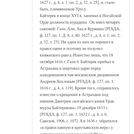
1627 г., д. 4, л. 1; оп. 2, д. 32, л. 25], и, стало
быть, племянником Урусу.
Байтерек в конце XVI в. занимал в Ногайской
Орде должность нурадина . Он имел четырех
сыновей: Гази, Али, Ака и Курмаша [РГАДА,
ф. 127, оп. 1, Д. 8, л. 40; 1627 г., д. 4, л. 1; оп. 2,
д. 32, л. 25]. Ни один из них не перешел в
православие и поэтому не получил
княжеского ранга. Известно лишь, что 18
октября 1616 г. Гази б. Байтерек прибыл в
Астрахань и шертовал царю перед
находившимся там московским дворянином
Андреем Хохловым [РГАДА, ф. 127, оп. 1,
1616 г., д. 4, л. 119]. Кроме того, сохранилось
известие о крещении в Астрахани под
именем Дмитрия «ногайского князя Урак-
мурзы Байтерекова» 19 декабря 1633 г.
[РГАДА, ф. 127, оп. 1, 1632 г., д. 4, л. 6;
Савелов, 1906, с. 107]. А в 1636 г. обратился
«в православную в крестьянскую веру» у
астраханского воеводы некий Иван