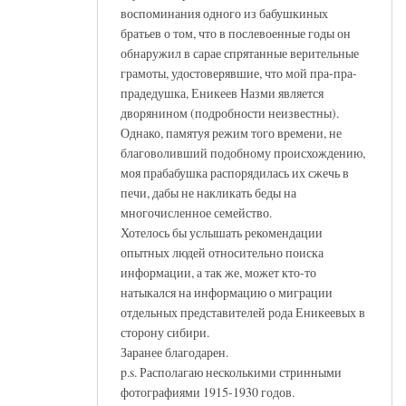
воспоминания одного из бабушкиных
братьев о том, что в послевоенные годы он
обнаружил в сарае спрятанные верительные
грамоты, удостоверявшие, что мой пра-пра-
прадедушка, Еникеев Назми является
дворянином (подробности неизвестны).
Однако, памятуя режим того времени, не
благоволивший подобному происхождению,
моя прабабушка распорядилась их сжечь в
печи, дабы не накликать беды на
многочисленное семейство.
Хотелось бы услышать рекомендации
опытных людей относительно поиска
информации, а так же, может кто-то
натыкался на информацию о миграции
отдельных представителей рода Еникеевых в
сторону сибири.
Заранее благодарен.
p.s. Располагаю несколькими стринными
фотографиями 1915-1930 годов.