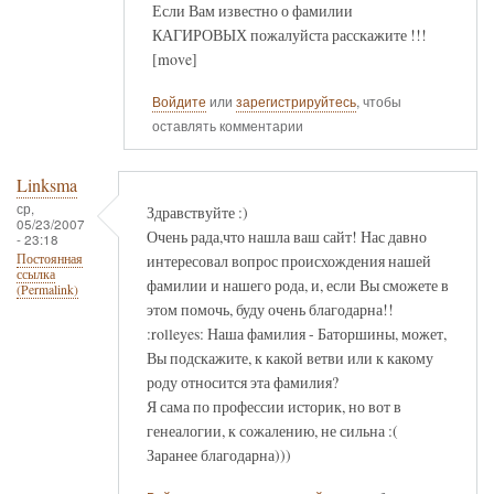
Если Вам известно о фамилии
КАГИРОВЫХ пожалуйста расскажите !!!
[move]
Войдите
или
зарегистрируйтесь
, чтобы
оставлять комментарии
Linksma
ср,
Здравствуйте :)
05/23/2007
Очень рада,что нашла ваш сайт! Нас давно
- 23:18
интересовал вопрос происхождения нашей
Постоянная
ссылка
фамилии и нашего рода, и, если Вы сможете в
(Permalink)
этом помочь, буду очень благодарна!!
:rolleyes: Наша фамилия - Баторшины, может,
Вы подскажите, к какой ветви или к какому
роду относится эта фамилия?
Я сама по профессии историк, но вот в
генеалогии, к сожалению, не сильна :(
Заранее благодарна)))