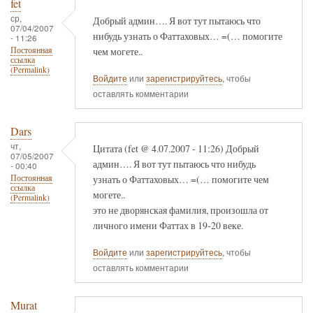
fet
ср,
Добрый админ…. Я вот тут пытаюсь что
07/04/2007
нибудь узнать о Фаттаховых… =(… помогите
- 11:26
чем могете..
Постоянная
ссылка
(Permalink)
Войдите
или
зарегистрируйтесь
, чтобы
оставлять комментарии
Dars
чт,
Цитата (fet @ 4.07.2007 - 11:26) Добрый
07/05/2007
админ…. Я вот тут пытаюсь что нибудь
- 00:40
узнать о Фаттаховых… =(… помогите чем
Постоянная
ссылка
могете..
(Permalink)
это не дворянская фамилия, произошла от
личного имени Фаттах в 19-20 веке.
Войдите
или
зарегистрируйтесь
, чтобы
оставлять комментарии
Murat