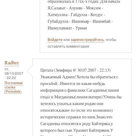
образовалась в 17хх-х годах. Для начала
Я,Салават - Ахунян - Моксим -
Хатмуллиа - Габдулла - Котдус -
Губайдулла - Ишимъяр - Ишимбай -
Ишмухаммат - Урман
Войдите
или
зарегистрируйтесь
, чтобы
оставлять комментарии
Radbec
пт,
Цитата (Земфмра @ 30.07.2007 - 22:13)
08/10/2007
Уважаемый Админ!Хотела бы обратиться с
- 22:22
просьбой...Имеется ли какая-нибудь
Постоянная
ссылка
информация о фамилиях Сагадиевы(линия
(Permalink)
отца) и Магдановы(линия матери)?Очень бы
хотелось узнать,к каким родам они
относятся,какие-то (если это возможно)
исторические справки по ним.Знаю,что
Сагадиевы относятся к роду Байтеряка,у
которого был сын Уразмет Байтеряков.У