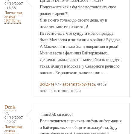
Цитата (Denis @ 15.04.2007 - 14:24)
04/19/2007
Подскажите как я бы мог востановить свое
- 18:38
родовое древо?!
Постоянная
ссылка
Я знаю его только до своего деда, ну и
(Permalink)
отчество мне его известно!
Известно еще, что супруга моего прадеда
была Мамлеева и жили они в районе Буздяка.
А Мамлеевы я знаю были дворянского рода!
Мне известна фамилия Байтеряковых..
Девичья фамилия жены моего близкого друга
такая. Живут в Москве, у Северного речного
вокзала. Ее родители, кажется, живы.
Войдите
или
зарегистрируйтесь
, чтобы
оставлять комментарии
Denis
чт,
Timerbek спасибо!
04/19/2007
Если появится еще какая-нибудь информация
- 20:07
о Байтеряковых сообщите пожалуйста, буду
Постоянная
ссылка
очень благодарен!!! заранее спасибо!!!