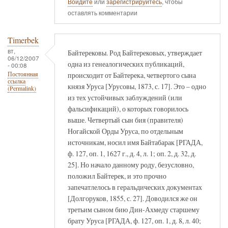
Войдите
или
зарегистрируйтесь
, чтобы
оставлять комментарии
Timerbek
вт,
Байтерековы. Род Байтерековых, утверждает
06/12/2007
одна из генеалогических публикаций,
- 00:08
происходит от Байтерека, четвертого сына
Постоянная
ссылка
князя Уруса [Урусовы, 1873, с. 17]. Это – одно
(Permalink)
из тех устойчивых заблуждений (или
фальсификаций), о которых говорилось
выше. Четвертый сын бия (правителя)
Ногайской Орды Уруса, по отдельным
источникам, носил имя Байтабарак [РГАДА,
ф. 127, оп. 1, 1627 г., д. 4, л. 1; оп. 2, д. 32, д.
25]. Но начало данному роду, безусловно,
положил Байтерек, и это прочно
запечатлелось в геральдических документах
[Долгоруков, 1855, с. 27]. Доводился же он
третьим сыном бию Дин-Ахмеду старшему
брату Уруса [РГАДА, ф. 127, оп. 1, д. 8, л. 40;