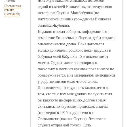
Живолун Максим. Я являюсь потомком
- 18:36
одной из ветвей Еникеевых, что ведут свою
Постоянная
ссылка
историю в Якутии. Моя бабушка (по
(Permalink)
материнской линии) урожденная Еникеева
Зиляйха Якубовна.
Недавно я начал собирать информацию о
семействе Еникеевых в Якутии, дабы создать
генеалогическое древо. Пока докопался
только до начала прошлого века (дедушка и
бабушка моей бабушки - 5-е поколение от
моего). Однако далее застопорился,
поскольку в местных архивах пока ничего не
обнаруживается, а из материалов имеющихся
у родственников мало что осталось.
Дополниетльная трудность заключается в
том, что те, о ком мне удалось получить хотя
бы какую то информацию, долгое время
скитались по якутским приискам, а затем
(примерно в 1915 году) осели в г.
Олёкминске (южная Якутия). Это пока и
служит отправной точкой. Есть