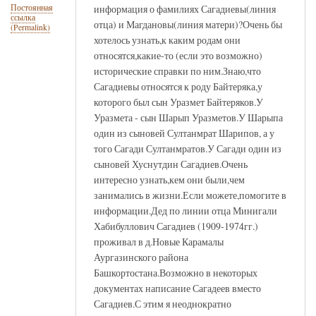
информация о фамилиях Сагадиевы(линия
Постоянная
ссылка
отца) и Магдановы(линия матери)?Очень бы
(Permalink)
хотелось узнать,к каким родам они
относятся,какие-то (если это возможно)
исторические справки по ним.Знаю,что
Сагадиевы относятся к роду Байтеряка,у
которого был сын Уразмет Байтеряков.У
Уразмета - сын Шарып Уразметов.У Шарыпа
один из сыновей Султанмрат Шарипов, а у
того Сагади Султанмратов.У Сагади один из
сыновей Хуснутдин Сагадиев.Очень
интересно узнать,кем они были,чем
занимались в жизни.Если можете,помогите в
информации.Дед по линии отца Минигали
Хабибуллович Сагадиев (1909-1974гг.)
проживал в д.Новые Карамалы
Аургазинского района
Башкортостана.Возможно в некоторых
документах написание Сагадеев вместо
Сагадиев.С этим я неоднократно