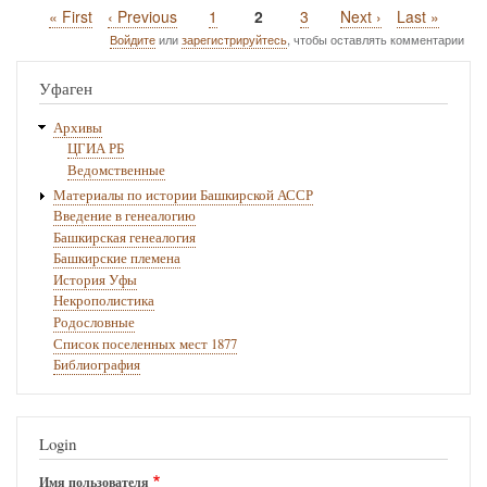
Первая
« First
Предыдущая
‹ Previous
Page
1
Текущая
2
Page
3
Следующая
Next ›
Последняя
Last »
Нумерация
страница
страница
страница
страница
страница
Войдите
или
зарегистрируйтесь
, чтобы оставлять комментарии
страниц
Уфаген
Архивы
ЦГИА РБ
Ведомственные
Материалы по истории Башкирской АССР
Введение в генеалогию
Башкирская генеалогия
Башкирские племена
История Уфы
Некрополистика
Родословные
Список поселенных мест 1877
Библиография
Login
Имя пользователя