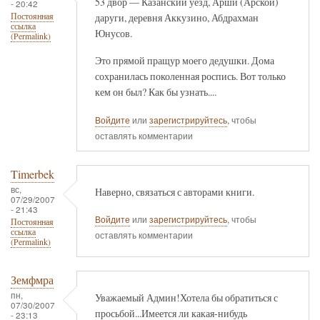
53 двор — Казанский уезд, Арши (Арской)
- 20:42
даруги, деревня Аккузино, Абдрахман
Постоянная
ссылка
Юнусов.
(Permalink)
Это прямой пращур моего дедушки. Дома
сохранилась поколенная роспись. Вот только
кем он был? Как бы узнать....
Войдите
или
зарегистрируйтесь
, чтобы
оставлять комментарии
Timerbek
вс,
Наверно, связаться с авторами книги.
07/29/2007
- 21:43
Войдите
или
зарегистрируйтесь
, чтобы
Постоянная
ссылка
оставлять комментарии
(Permalink)
Земфмра
пн,
Уважаемый Админ!Хотела бы обратиться с
07/30/2007
просьбой...Имеется ли какая-нибудь
- 23:13