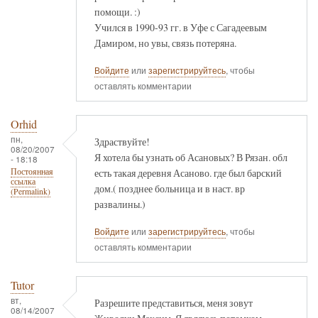
помощи. :)
Учился в 1990-93 гг. в Уфе с Сагадеевым
Дамиром, но увы, связь потеряна.
Войдите
или
зарегистрируйтесь
, чтобы
оставлять комментарии
Orhid
пн,
Здраствуйте!
08/20/2007
Я хотела бы узнать об Асановых? В Рязан. обл
- 18:18
есть такая деревня Асаново. где был барский
Постоянная
ссылка
дом.( позднее больница и в наст. вр
(Permalink)
развалины.)
Войдите
или
зарегистрируйтесь
, чтобы
оставлять комментарии
Tutor
вт,
Разрешите представиться, меня зовут
08/14/2007