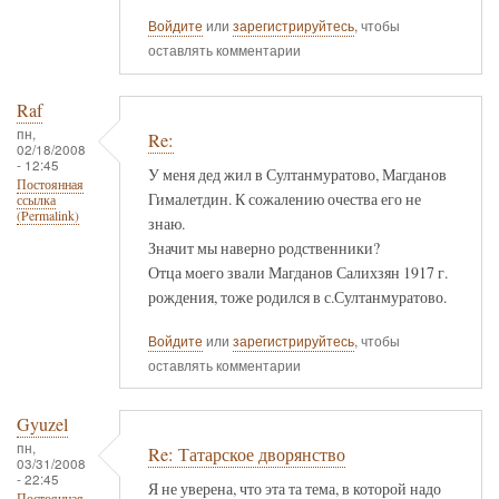
Войдите
или
зарегистрируйтесь
, чтобы
оставлять комментарии
Raf
пн,
Re:
02/18/2008
- 12:45
У меня дед жил в Султанмуратово, Магданов
Постоянная
Гималетдин. К сожалению очества его не
ссылка
(Permalink)
знаю.
Значит мы наверно родственники?
Отца моего звали Магданов Салихзян 1917 г.
рождения, тоже родился в с.Султанмуратово.
Войдите
или
зарегистрируйтесь
, чтобы
оставлять комментарии
Gyuzel
пн,
Re: Татарское дворянство
03/31/2008
- 22:45
Я не уверена, что эта та тема, в которой надо
Постоянная