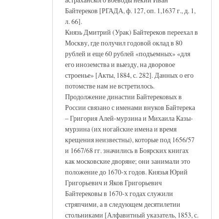
Байтереков [РГАДА, ф. 127, оп. 1,1637 г., д. 1,
л. 66].
Князь Дмитрий (Урак) Байтереков переехал в
Москву, где получил годовой оклад в 80
рублей и еще 60 рублей «подъемных» «для
его иноземства и выезду, на дворовое
строенье» [Акты, 1884, с. 282]. Данных о его
потомстве нам не встретилось.
Продолжение династии Байтерековых в
России связано с именами внуков Байтерека
– Григория Алей-мурзина и Михаила Казы-
мурзина (их ногайские имена и время
крещения неизвестны), которые под 1656/57
и 1667/68 гг. значились в Боярских книгах
как московские дворяне; они занимали это
положение до 1670-х годов. Князья Юрий
Григорьевич и Яков Григорьевич
Байтерековы в 1670-х годах служили
стряпчими, а в следующем десятилетии
стольниками [Алфавитный указатель, 1853, с.