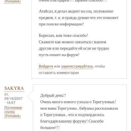
(Permalink)
Атайсал, я делал акцент на соц. положение
предков, т. к. я правда думаю что это поможет
при поиске информации!
Борисыч, вам тоже спасибо!
Скажите как можно связаться с вашим
другом или передайте ей если не трудно
пусть пишет на форум!
Войдите
или
зарегистрируйтесь
, чтобы
оставлять комментарии
SAKYRA
пт,
Добрый день!!
05/18/2007
Очень много нового узнала о Терегуловых!
- 16:57
моя мама Терегулова , бабушка рассказывала
Постоянная
ссылка
о Терегуловых , что и подтвердилось
(Permalink)
благодаря вашему форуму! Спасибо
большое!!!