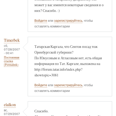
может у вас имеются некоторые сведения и о
них? Спасибо. :)
Войдите
или
зарегистрируйтесь
, чтобы
оставлять комментарии
Timerbek
сб,
Татарская Каргала, что Сеитов посад тож
07/28/2007
Оренбургской губернии?
- 00:41
По Юнусовым и Атласовым нет, есть общая
Постоянная
ссылка
информация по Тат. Каргале, выложена на
(Permalink)
http://forum.tatar.info/index.php?
showtopic=3081
Войдите
или
зарегистрируйтесь
, чтобы
оставлять комментарии
elalkon
вс,
Спасибо.
07/29/2007