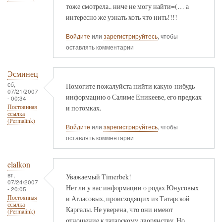
тоже смотрела.. ниче не могу найти=(… а
интересно же узнать хоть что нить!!!!
Войдите
или
зарегистрируйтесь
, чтобы
оставлять комментарии
Эсминец
сб,
Помогите пожалуйста нийти какую-нибудь
07/21/2007
информацию о Салиме Еникееве, его предках
- 00:34
и потомках.
Постоянная
ссылка
(Permalink)
Войдите
или
зарегистрируйтесь
, чтобы
оставлять комментарии
elalkon
вт,
Уважаемый Timerbek!
07/24/2007
Нет ли у вас информации о родах Юнусовых
- 20:05
и Атласовых, происходящих из Татарской
Постоянная
ссылка
Каргалы. Не уверена, что они имеют
(Permalink)
отношение к татарскому дворянству. Но