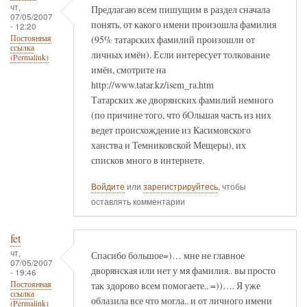
чт,
Предлагаю всем пишущим в раздел сначала
07/05/2007
понять, от какого имени произошла фамилия
- 12:20
(95% татарских фамилий произошли от
Постоянная
ссылка
личных имён). Если интересует толкование
(Permalink)
имён, смотрите на
http://www.tatar.kz/isem_ra.htm
Татарских же дворянских фамилий немного
(по причине того, что бОльшая часть из них
ведет происхождение из Касимовского
ханства и Темниковской Мещеры), их
списков много в интернете.
Войдите
или
зарегистрируйтесь
, чтобы
оставлять комментарии
fet
чт,
Спасибо большое=)… мне не главное
07/05/2007
дворянская или нет у мя фамилия.. вы просто
- 19:46
так здорово всем помогаете.. =))…. Я уже
Постоянная
ссылка
облазила все что могла.. и от личного имени
(Permalink)