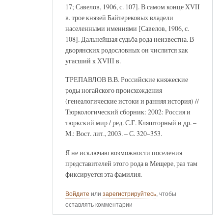
17; Савелов, 1906, с. 107]. В самом конце XVII
в. трое князей Байтерековых владели
населенными имениями [Савелов, 1906, с.
108]. Дальнейшая судьба рода неизвестна. В
дворянских родословных он числится как
угасший к XVIII в.
ТРЕПАВЛОВ В.В. Российские княжеские
роды ногайского происхождения
(генеалогические истоки и ранняя история) //
Тюркологический сборник: 2002: Россия и
тюркский мир / ред. С.Г. Кляшторный и др. –
М.: Вост. лит., 2003. – С. 320–353.
Я не исключаю возможности поселения
представителей этого рода в Мещере, раз там
фиксируется эта фамилия.
Войдите
или
зарегистрируйтесь
, чтобы
оставлять комментарии