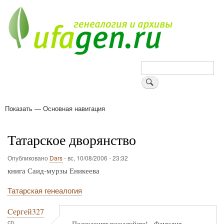
Перейти
к
основному
содержанию
Поиск
Показать — Основная навигация
Основная
навигация
Деревни
Форум
Поиск земляков
Татарские имена
Блоги
Войти
Поддержи Уфаген!
Татарское дворянство
Опубликовано
Dars
-
вс, 10/08/2006 - 23:32
книга Саид-мурзы Еникеева
Татарская генеалогия
Cергей327
ср,
Подскажите пожалуйста!....Фамилия