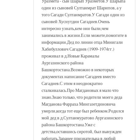
Уразмета - сын Шарып Уразметов.У Шарыпа
один из сыновей Султанмрат Шарипов, а у
того Сагади Султанмратов.У Сагади один из
сыновей Хуснутдин Сагадиев.Очень
интересно узнать,кем они были,чем
занимались в жизни.Если можете,помогите в
информации.Дед по линии отца Минигали
Хабибуллович Сагадиев (1909-1974гг.)
проживал в д.Новые Карамалы
Аургазинского района
Башкортостана.Возможно в некоторых
документах написание Сагадеев вместо
Сагадиев.С этим я неоднократно
сталкивалась.Про Магдановых я мало что
знаю.Знаю только, что родители моего деда
Магданова Фарраха Мингазетдиновича
умерли,когда тот еще был ребенком.Родился
мой дед в д.Султанмуратово Аургазинского
района Башкортостана.Уже с
детства,оставшись сиротой, был вынужден
работать.Заранее признательна в любой