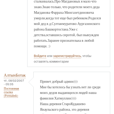
сталкивалась.Про Магдановых я мало что
знаю.Знаю только, что родители моего деда
Магданова Фарраха Мингазетдиновича
умерли,когда тот еще был ребенком.Родился
мой дед в д.Султанмуратово Аургазинского
района Башкортостана.Уже с
детства,оставшись сиротой, был вынужден
работать.Заранее признательна в любой
помощи. :)
Войдите
или
зарегистрируйтесь
, чтобы
оставлять комментарии
АлтынБотак
чт, 08/02/2007
Привет добрый админ)))
- 05:05
Мне бы хотелось бы узнать нет ли среди
Постоянная
моих дедов выдающихся людей наша
ссылка
(Permalink)
фамилия Хатмуллин))))
Наша деревня СтароКудашево
Янаульского района, это деревня